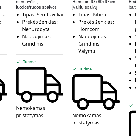
semtuvėlių,
Homcom 93x80x97cm.,
Emi
s
juodos/rudos spalvos
įvairių spalvų
bal
iai
Tipas:
Semtuvėliai
Tipas:
Kibirai
:
Prekės ženklas:
Prekės ženklas:
Nenurodyta
Homcom
Naudojimas:
Naudojimas:
Grindims
Grindims,
Valymui
Turime
Turime
Nemokamas
pristatymas!
Nemokamas
pristatymas!