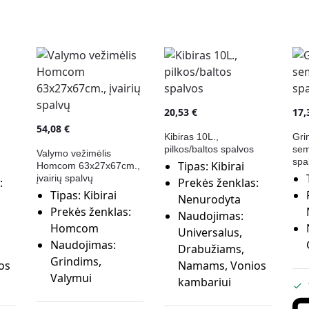
20,53
€
17
54,08
€
Kibiras 10L.,
Gri
pilkos/baltos spalvos
sem
Valymo vežimėlis
spa
Tipas:
Kibirai
Homcom 63x27x67cm.,
įvairių spalvų
:
Prekės ženklas:
Tipas:
Kibirai
Nenurodyta
Prekės ženklas:
Naudojimas:
Homcom
Universalus,
Naudojimas:
Drabužiams,
Grindims,
os
Namams, Vonios
Valymui
kambariui