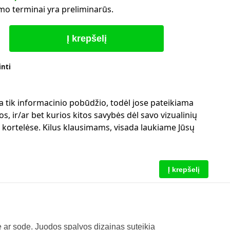
mo terminai yra preliminarūs.
Į krepšelį
inti
a tik informacinio pobūdžio, todėl jose pateikiama
s, ir/ar bet kurios kitos savybės dėl savo vizualinių
ų kortelėse. Kilus klausimams, visada laukiame Jūsų
Į krepšelį
 ar sode. Juodos spalvos dizainas suteikia