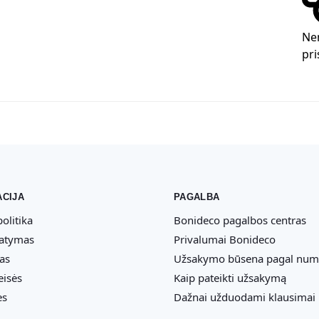
Ne
pri
CIJA
PAGALBA
olitika
Bonideco pagalbos centras
tatymas
Privalumai Bonideco
as
Užsakymo būsena pagal num
eisės
Kaip pateikti užsakymą
ės
Dažnai užduodami klausimai