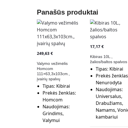
Panašūs produktai
17,17
€
249,63
€
Kibiras 10L.,
žalios/baltos spalvos
Valymo vežimėlis
Tipas:
Kibirai
Homcom
111×63,3x103cm.,
Prekės ženklas
įvairių spalvų
Nenurodyta
Tipas:
Kibirai
Naudojimas:
Prekės ženklas:
Universalus,
Homcom
Drabužiams,
Naudojimas:
Namams, Voni
Grindims,
kambariui
Valymui