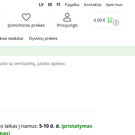
LV
EE
FI
Pagalba
Kontaktai
Apie mus
0,00
€
0
Įsimintinos prekės
Prisijungti
iai staliukai
Gyvūnų prekės
uota su semtuvėlių, juodos spalvos
o laikas į namus:
5-10 d. d.
(pristatymas
mas)