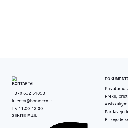
DOKUMENTA
KONTAKTAI
Privatumo p
+370 632 51053
Prekių pris
klientai@bonideco.lt
Atsiskaitym
I-V 11:00-18:00
Pardavėjo t
SEKITE MUS:
Pirkėjo teis