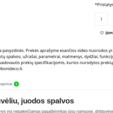
*Pristaty
Įsim
 yra pavyzdinės. Prekės aprašyme esančios video nuorodos yr
ktų spalvos, užrašai, parametrai, matmenys, dydžiai, funkcijo
 vadovautis prekių specifikacijomis, kurios nurodytos preki
bonideco.lt.
liepimai
0
vėliu, juodos spalvos
kinys yra nepakeičiamas pagalbininkas jūsų namuose, dirbtuvėse