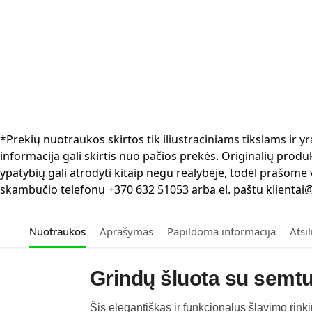
*Prekių nuotraukos skirtos tik iliustraciniams tikslams ir
informacija gali skirtis nuo pačios prekės. Originalių produ
ypatybių gali atrodyti kitaip negu realybėje, todėl prašome
skambučio telefonu +370 632 51053 arba el. paštu klientai@
Nuotraukos
Aprašymas
Papildoma informacija
Atsi
Grindų šluota su semtu
Šis elegantiškas ir funkcionalus šlavimo rin