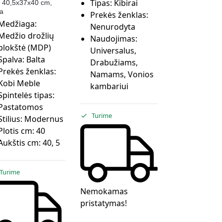
Tipas:
Kibirai
 40,5x37x40 cm,
ta
Prekės ženklas:
Medžiaga:
Nenurodyta
Medžio drožlių
Naudojimas:
plokštė (MDP)
Universalus,
Spalva:
Balta
Drabužiams,
Prekės ženklas:
Namams, Vonios
Kobi Meble
kambariui
Spintelės tipas:
Pastatomos
Turime
Stilius:
Modernus
Plotis cm:
40
Aukštis cm:
40, 5
Turime
Nemokamas
pristatymas!