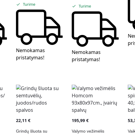
Turime
Turime
Ne
pri
Nemokamas
Nemokamas
pristatymas!
pristatymas!
22,11
€
195,99
€
53
Grindų šluota su
Valymo vežimėlis
Vai