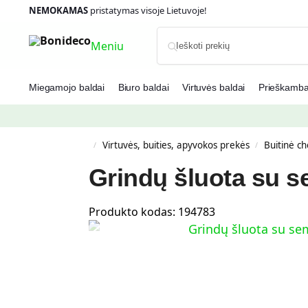
NEMOKAMAS
pristatymas visoje Lietuvoje!
Meniu
Miegamojo baldai
Biuro baldai
Virtuvės baldai
Prieškambar
Virtuvės, buities, apyvokos prekės
Buitinė c
/
/
Grindų šluota su s
Produkto kodas:
194783