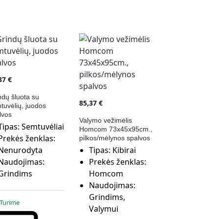
,37
€
ndų šluota su
85,37
€
tuvėlių, juodos
lvos
Valymo vežimėlis
Tipas:
Semtuvėliai
Homcom 73x45x95cm.,
Prekės ženklas:
pilkos/mėlynos spalvos
Nenurodyta
Tipas:
Kibirai
Naudojimas:
Prekės ženklas:
Grindims
Homcom
Naudojimas:
Grindims,
Turime
Valymui