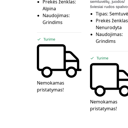
Prekės ženklas:
semtuvėlių, juodos/
šviesiai rudos spalvo
Alpina
Tipas:
Semtuvėl
Naudojimas:
Prekės ženklas
Grindims
Nenurodyta
Naudojimas:
Turime
Grindims
Turime
Nemokamas
pristatymas!
Nemokamas
pristatymas!