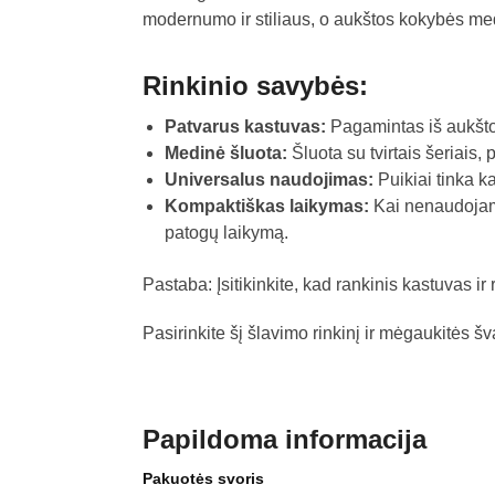
modernumo ir stiliaus, o aukštos kokybės me
Rinkinio savybės:
Patvarus kastuvas:
Pagamintas iš aukštos
Medinė šluota:
Šluota su tvirtais šeriais,
Universalus naudojimas:
Puikiai tinka k
Kompaktiškas laikymas:
Kai nenaudojamas
patogų laikymą.
Pastaba: Įsitikinkite, kad rankinis kastuvas 
Pasirinkite šį šlavimo rinkinį ir mėgaukitės š
Papildoma informacija
Pakuotės svoris