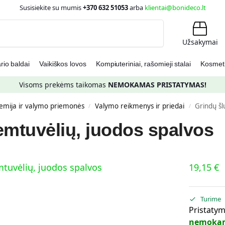
Susisiekite su mumis
+370 632 51053
arba
klientai@bonideco.lt
Ieškoti
Užsakymai
io baldai
Vaikiškos lovos
Kompiuteriniai, rašomieji stalai
Kosmetin
Visoms prekėms taikomas
NEMOKAMAS PRISTATYMAS!
hemija ir valymo priemonės
Valymo reikmenys ir priedai
Grindų šl
/
/
emtuvėlių, juodos spalvos
19,15
€
Turime
Pristatym
nemoka