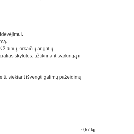
idėvėjimui.
ymą.
idinių, orkaičių ar grilių.
alias skylutes, užtikrinant tvarkingą ir
lti, siekiant išvengti galimų pažeidimų.
0,57 kg