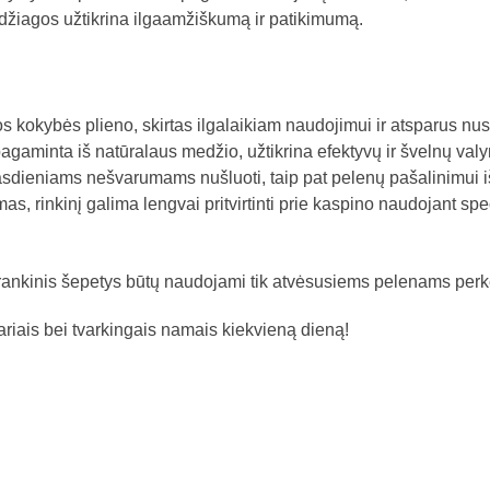
džiagos užtikrina ilgaamžiškumą ir patikimumą.
 kokybės plieno, skirtas ilgalaikiam naudojimui ir atsparus nus
 pagaminta iš natūralaus medžio, užtikrina efektyvų ir švelnų val
asdieniams nešvarumams nušluoti, taip pat pelenų pašalinimui iš ž
, rinkinį galima lengvai pritvirtinti prie kaspino naudojant speci
ir rankinis šepetys būtų naudojami tik atvėsusiems pelenams perke
variais bei tvarkingais namais kiekvieną dieną!