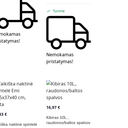
Turime
mokamas
statymas!
Nemokamas
pristatymas!
16,97
€
,33
€
Kibiras 10L.,
raudonos/baltos spalvos
kiška naktinė spintelė