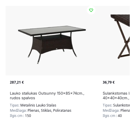
287,21
€
36,79
€
Lauko staliukas Outsunny 150x85x74cm.,
Sulankstomas l
rudos spalvos
40x40x40cm., 
Tipas:
Metalinis Lauko Stalas
Tipas:
Sulanksto
Medžiaga:
Plienas, Stiklas, Poliratanas
Medžiaga:
Plien
Ilgis cm :
150
Ilgis cm :
40