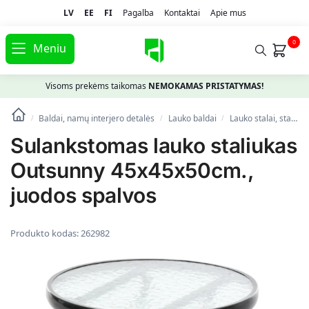
LV
EE
FI
Pagalba
Kontaktai
Apie mus
0
Meniu
Visoms prekėms taikomas
NEMOKAMAS PRISTATYMAS!
Baldai, namų interjero detalės
Lauko baldai
Lauko stalai, staliukai
/
/
/
Sulankstomas lauko staliukas
Outsunny 45x45x50cm.,
juodos spalvos
Produkto kodas:
262982