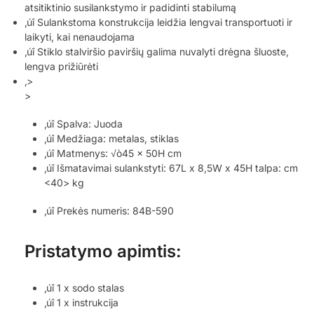
atsitiktinio susilankstymo ir padidinti stabilumą
‚úî Sulankstoma konstrukcija leidžia lengvai transportuoti ir
laikyti, kai nenaudojama
‚úî Stiklo stalviršio paviršių galima nuvalyti drėgna šluoste,
lengva prižiūrėti
‚>
>
‚úî Spalva: Juoda
‚úî Medžiaga: metalas, stiklas
‚úî Matmenys: √ò45 x 50H cm
‚úî Išmatavimai sulankstyti: 67L x 8,5W x 45H talpa: cm
<40> kg
‚úî Prekės numeris: 84B-590
Pristatymo apimtis:
‚úî 1 x sodo stalas
‚úî 1 x instrukcija