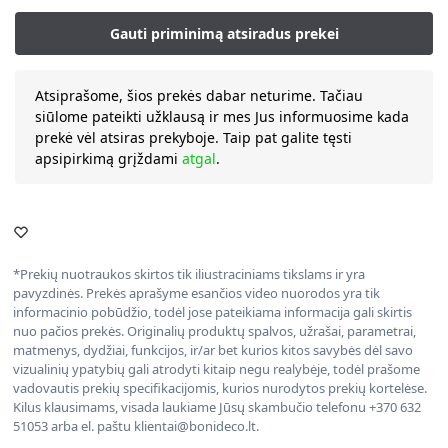
Atsiprašome, šios prekės dabar neturime. Tačiau
siūlome pateikti užklausą ir mes Jus informuosime kada
prekė vėl atsiras prekyboje. Taip pat galite tęsti
apsipirkimą grįždami
atgal
.
*Prekių nuotraukos skirtos tik iliustraciniams tikslams ir yra
pavyzdinės. Prekės aprašyme esančios video nuorodos yra tik
informacinio pobūdžio, todėl jose pateikiama informacija gali skirtis
nuo pačios prekės. Originalių produktų spalvos, užrašai, parametrai,
matmenys, dydžiai, funkcijos, ir/ar bet kurios kitos savybės dėl savo
vizualinių ypatybių gali atrodyti kitaip negu realybėje, todėl prašome
vadovautis prekių specifikacijomis, kurios nurodytos prekių kortelėse.
Kilus klausimams, visada laukiame Jūsų skambučio telefonu +370 632
51053 arba el. paštu klientai@bonideco.lt.