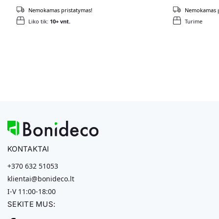
Nemokamas pristatymas!
Nemokamas p
Liko tik:
10+ vnt.
Turime
KONTAKTAI
+370 632 51053
klientai@bonideco.lt
I-V 11:00-18:00
SEKITE MUS: