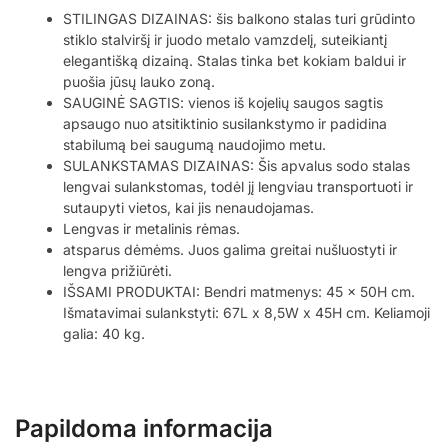
STILINGAS DIZAINAS: šis balkono stalas turi grūdinto
stiklo stalviršį ir juodo metalo vamzdelį, suteikiantį
elegantišką dizainą. Stalas tinka bet kokiam baldui ir
puošia jūsų lauko zoną.
SAUGINĖ SAGTIS: vienos iš kojelių saugos sagtis
apsaugo nuo atsitiktinio susilankstymo ir padidina
stabilumą bei saugumą naudojimo metu.
SULANKSTAMAS DIZAINAS: Šis apvalus sodo stalas
lengvai sulankstomas, todėl jį lengviau transportuoti ir
sutaupyti vietos, kai jis nenaudojamas.
Lengvas ir metalinis rėmas.
atsparus dėmėms. Juos galima greitai nušluostyti ir
lengva prižiūrėti.
IŠSAMI PRODUKTAI: Bendri matmenys: 45 x 50H cm.
Išmatavimai sulankstyti: 67L x 8,5W x 45H cm. Keliamoji
galia: 40 kg.
Papildoma informacija