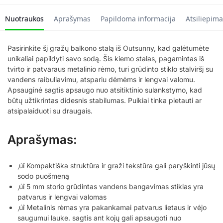
Nuotraukos
Aprašymas
Papildoma informacija
Atsiliepima
Pasirinkite šį gražų balkono stalą iš Outsunny, kad galėtumėte
unikaliai papildyti savo sodą. Šis kiemo stalas, pagamintas iš
tvirto ir patvaraus metalinio rėmo, turi grūdinto stiklo stalviršį su
vandens raibuliavimu, atspariu dėmėms ir lengvai valomu.
Apsauginė sagtis apsaugo nuo atsitiktinio sulankstymo, kad
būtų užtikrintas didesnis stabilumas. Puikiai tinka pietauti ar
atsipalaiduoti su draugais.
Aprašymas:
‚úî Kompaktiška struktūra ir graži tekstūra gali paryškinti jūsų
sodo puošmeną
‚úî 5 mm storio grūdintas vandens bangavimas stiklas yra
patvarus ir lengvai valomas
‚úî Metalinis rėmas yra pakankamai patvarus lietaus ir vėjo
saugumui lauke. sagtis ant kojų gali apsaugoti nuo