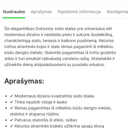
Nuotraukos
Aprašymas
Papildoma informacija
Atsiliepima
Šis elegantiškas Outsunny sodo stalas yra universalus dėl
modernaus dizaino ir nedidelio ploto ir sukuria šiuolaikišką,
charakteringą sodo, terasos ir balkono puošmeną. Keturios
tvirtos atraminės kojos ir stalo rėmas pagaminti iš milteliniu
būdu dengto metalo. Stalviršis pagamintas iš tvirto grūdinto
stiklo ir turi smulkiai raibuliuotą vandens raštą. Atsisėskite ir
užbaikite dieną atsipalaiduodami su puodeliu arbatos.
Aprašymas:
✔ Modernaus dizaino kvadratinis sodo stalas
✔ Tinka naudoti viduje ir lauke
✔ Rėmas pagamintas iš milteliniu būdu dengto metalo,
stabilus ir atsparus rūdims
✔ Patvarus stalviršis iš stiklo. raštas
✔ Keturios atraminės kojelės užtikrina saugų stovą