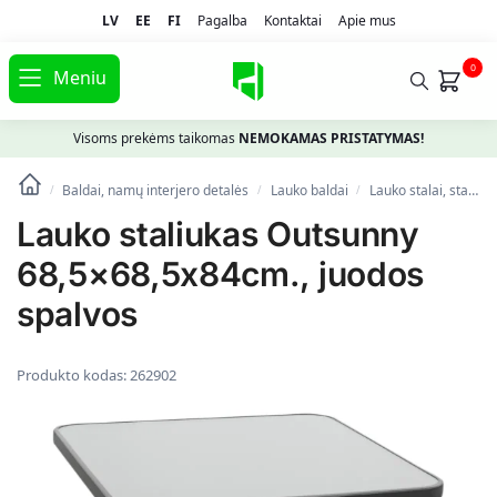
LV
EE
FI
Pagalba
Kontaktai
Apie mus
0
Meniu
Visoms prekėms taikomas
NEMOKAMAS PRISTATYMAS!
Baldai, namų interjero detalės
Lauko baldai
Lauko stalai, staliukai
/
/
/
Lauko staliukas Outsunny
68,5×68,5x84cm., juodos
spalvos
Produkto kodas:
262902