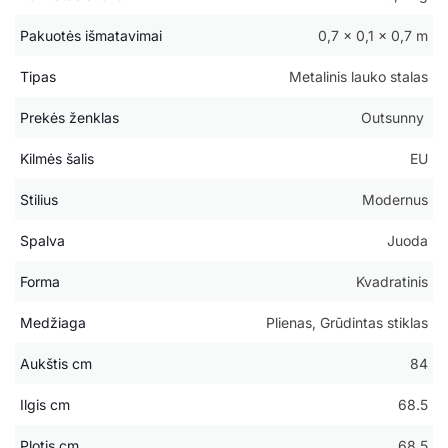
Pakuotės išmatavimai
0,7 × 0,1 × 0,7 m
Tipas
Metalinis lauko stalas
Prekės ženklas
Outsunny
Kilmės šalis
EU
Stilius
Modernus
Spalva
Juoda
Forma
Kvadratinis
Medžiaga
Plienas, Grūdintas stiklas
Aukštis cm
84
Ilgis cm
68.5
Plotis cm
68.5