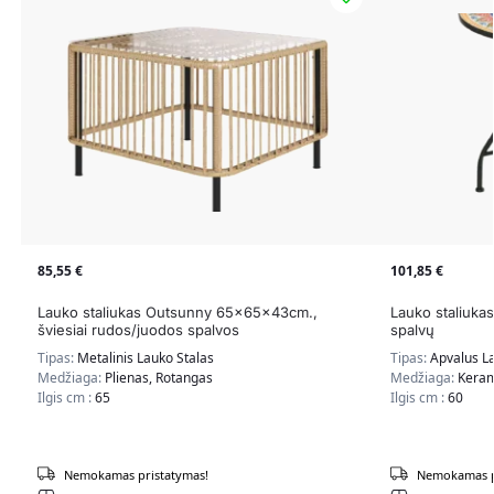
85,55
€
101,85
€
Lauko staliukas Outsunny 65x65x43cm.,
Lauko staliuka
šviesiai rudos/juodos spalvos
spalvų
Tipas:
Metalinis Lauko Stalas
Tipas:
Apvalus L
Medžiaga:
Plienas, Rotangas
Medžiaga:
Keram
Ilgis cm :
65
Ilgis cm :
60
Nemokamas pristatymas!
Nemokamas p