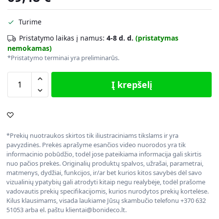
Turime
Pristatymo laikas į namus:
4-8 d. d.
(pristatymas
nemokamas)
*Pristatymo terminai yra preliminarūs.
Į krepšelį
*Prekių nuotraukos skirtos tik iliustraciniams tikslams ir yra
pavyzdinės. Prekės aprašyme esančios video nuorodos yra tik
informacinio pobūdžio, todėl jose pateikiama informacija gali skirtis
nuo pačios prekės. Originalių produktų spalvos, užrašai, parametrai,
matmenys, dydžiai, funkcijos, ir/ar bet kurios kitos savybės dėl savo
vizualinių ypatybių gali atrodyti kitaip negu realybėje, todėl prašome
vadovautis prekių specifikacijomis, kurios nurodytos prekių kortelėse.
Kilus klausimams, visada laukiame Jūsų skambučio telefonu +370 632
51053 arba el. paštu klientai@bonideco.lt.