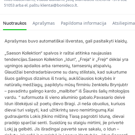
51053 arba el. paštu klientai@bonideco.lt.
Nuotraukos
Aprašymas
Papildoma informacija
Atsiliepima
Aprašymas buvo automatiškai išverstas, gali pasitaikyti klaidų.
„Saeson Kollektion“ spalvos ir raštai atitinka naujausias
tendencijas.Saeson Kollektion „Idun“, „Freja“ ir „Frejr“ dėklai yra
ugningos apdailos arba ramesnių, tamsesnių atspalvių.
Glaudžiai bendradarbiavome su danų stilistais, kad sukurtume
šiuos galingus dizainus iš tvarių, aukščiausios kokybės ir
natūralių medžiagų, papildytu mūsų firminiu ženkleliu Brynjubtr
– pavadintu galingo kardo „mailbiter“ iš Šiaurės šalių mitologijos
vardu. “ suformuota iš vieno aliuminio gabalo.Pavasario deivė
Idun ištekėjusi už poetų dievo Bragi. Ji neša obuolius, kuriuos
dievai turi valgyti, kad užtikrintų savo nemirtingumą.Kai
gudraujantis Lokis įtikino milžiną Tiasą pagrobti Iduną, dievai
pradėjo sparčiai senti. Susidūrę su staigiu mirtimi, jie privertė
Lokį ją gelbėti. Jis išradingai pavertė save sakalu, o Idun –