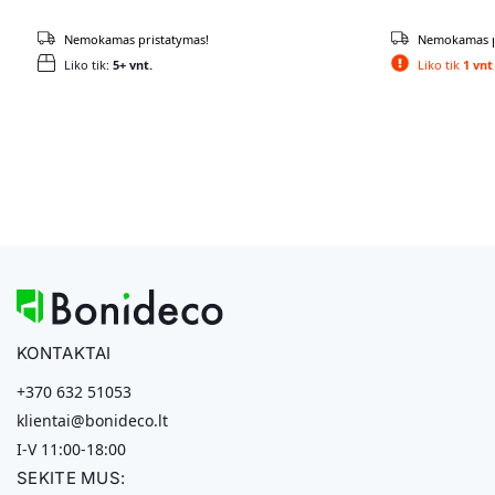
Nemokamas pristatymas!
Nemokamas p
Liko tik:
5+ vnt.
Liko tik
1 vnt
KONTAKTAI
+370 632 51053
klientai@bonideco.lt
I-V 11:00-18:00
SEKITE MUS: