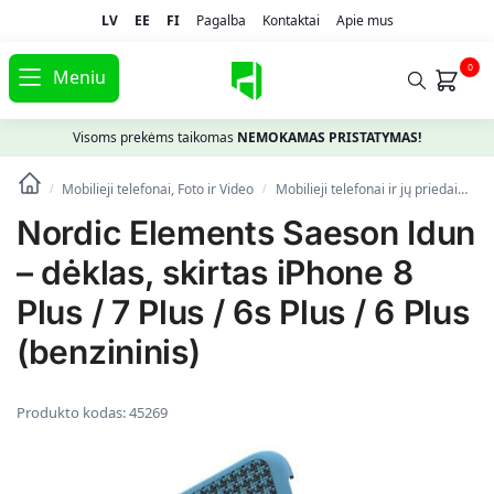
LV
EE
FI
Pagalba
Kontaktai
Apie mus
0
Meniu
Visoms prekėms taikomas
NEMOKAMAS PRISTATYMAS!
Mobilieji telefonai, Foto ir Video
Mobilieji telefonai ir jų priedai
Te
/
/
Nordic Elements Saeson Idun
– dėklas, skirtas iPhone 8
Plus / 7 Plus / 6s Plus / 6 Plus
(benzininis)
Produkto kodas:
45269