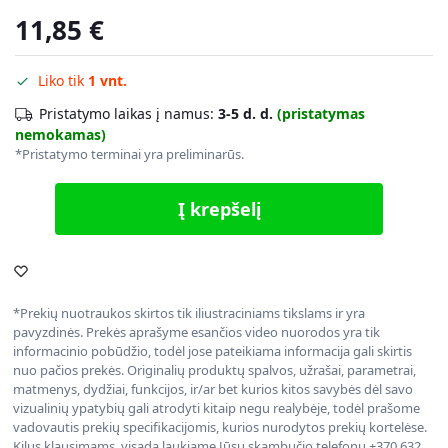
11,85
€
Liko tik
1 vnt.
Pristatymo laikas į namus:
3-5 d. d.
(pristatymas
nemokamas)
*Pristatymo terminai yra preliminarūs.
Į krepšelį
*Prekių nuotraukos skirtos tik iliustraciniams tikslams ir yra
pavyzdinės. Prekės aprašyme esančios video nuorodos yra tik
informacinio pobūdžio, todėl jose pateikiama informacija gali skirtis
nuo pačios prekės. Originalių produktų spalvos, užrašai, parametrai,
matmenys, dydžiai, funkcijos, ir/ar bet kurios kitos savybės dėl savo
vizualinių ypatybių gali atrodyti kitaip negu realybėje, todėl prašome
vadovautis prekių specifikacijomis, kurios nurodytos prekių kortelėse.
Kilus klausimams, visada laukiame Jūsų skambučio telefonu +370 632