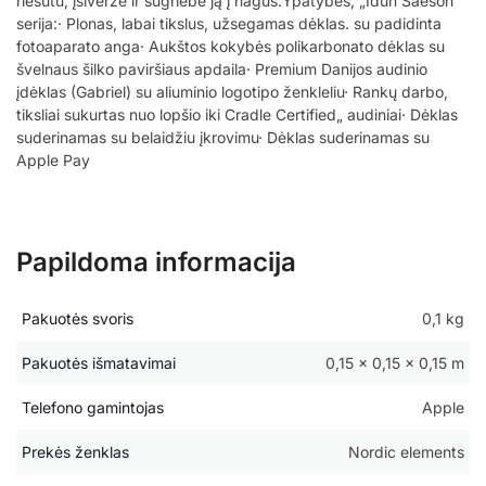
riešutu, įsiveržė ir sugriebė ją į nagus.Ypatybės, „Idun Saeson“
serija:· Plonas, labai tikslus, užsegamas dėklas. su padidinta
fotoaparato anga· Aukštos kokybės polikarbonato dėklas su
švelnaus šilko paviršiaus apdaila· Premium Danijos audinio
įdėklas (Gabriel) su aliuminio logotipo ženkleliu· Rankų darbo,
tiksliai sukurtas nuo lopšio iki Cradle Certified„ audiniai· Dėklas
suderinamas su belaidžiu įkrovimu· Dėklas suderinamas su
Apple Pay
Papildoma informacija
Pakuotės svoris
0,1 kg
Pakuotės išmatavimai
0,15 × 0,15 × 0,15 m
Telefono gamintojas
Apple
Prekės ženklas
Nordic elements