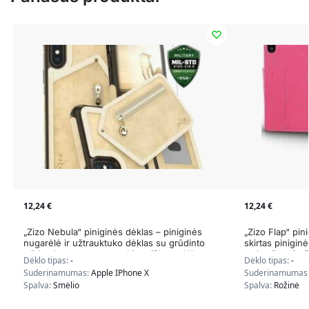
12,24
€
12,24
€
„Zizo Nebula“ piniginės dėklas – piniginės
„Zizo Flap“ pin
nugarėlė ir užtrauktuko dėklas su grūdinto
skirtas pinigin
stiklo ekrano apsauga, skirta „iPhone X“
atsistojimu (rož
Dėklo tipas:
-
Dėklo tipas:
-
(gelsvai ruda)
Suderinamumas:
Apple IPhone X
Suderinamumas
Spalva:
Smėlio
Spalva:
Rožinė