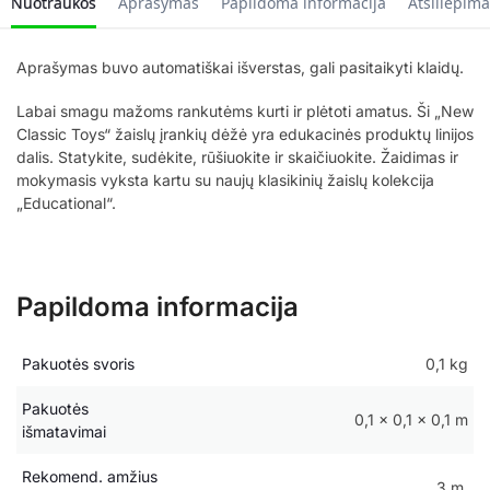
Nuotraukos
Aprašymas
Papildoma informacija
Atsiliepima
Aprašymas buvo automatiškai išverstas, gali pasitaikyti klaidų.
Labai smagu mažoms rankutėms kurti ir plėtoti amatus. Ši „New
Classic Toys“ žaislų įrankių dėžė yra edukacinės produktų linijos
dalis. Statykite, sudėkite, rūšiuokite ir skaičiuokite. Žaidimas ir
mokymasis vyksta kartu su naujų klasikinių žaislų kolekcija
„Educational“.
Papildoma informacija
Pakuotės svoris
0,1 kg
Pakuotės
0,1 × 0,1 × 0,1 m
išmatavimai
Rekomend. amžius
3 m.