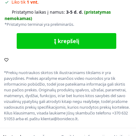
Liko tik
1 vnt.
Pristatymo laikas į namus:
3-5 d. d.
(pristatymas
nemokamas)
*Pristatymo terminai yra preliminarūs.
Į krepšelį
*Prekių nuotraukos skirtos tik iliustraciniams tikslams ir yra
pavyzdinės. Prekės aprašyme esančios video nuorodos yra tik
informacinio pobūdžio, todėl jose pateikiama informacija gali skirtis
nuo pačios prekės. Originalių produktų spalvos, užrašai, parametrai,
matmenys, dydžiai, funkcijos, ir/ar bet kurios kitos savybės dėl savo
vizualinių ypatybių gali atrodyti kitaip negu realybėje, todėl prašome
vadovautis prekių specifikacijomis, kurios nurodytos prekių kortelėse.
Kilus klausimams, visada laukiame Jūsų skambučio telefonu +370 632
51053 arba el. paštu klientai@bonideco.lt.