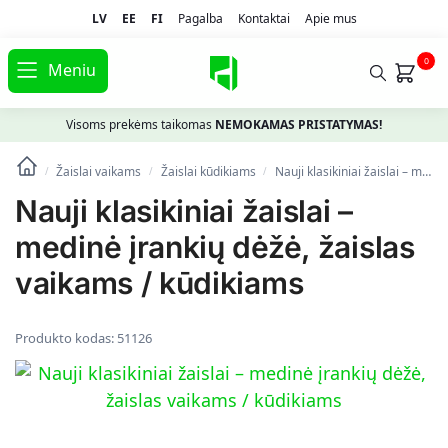
LV
EE
FI
Pagalba
Kontaktai
Apie mus
0
Meniu
Visoms prekėms taikomas
NEMOKAMAS PRISTATYMAS!
Žaislai vaikams
Žaislai kūdikiams
Nauji klasikiniai žaislai – medinė įrankių dėžė, žaislas vaikams / kūdikiams
/
/
/
Nauji klasikiniai žaislai –
medinė įrankių dėžė, žaislas
vaikams / kūdikiams
Produkto kodas:
51126