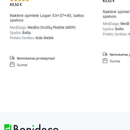
63,52
€
63,52
€
Naktinė spinte
Naktinė spintelė Logan 53x37x40, baltos
spalvos
spalvos
Medžiaga:
Medži
Medžiaga:
Medžio Drožlių Plokštė (MDP)
Spalva:
Balta
Spalva:
Balta
Prekės ženklas:
Prekės ženklas:
Kobi Meble
Nemokamas p
Nemokamas pristatymas!
Turime
Turime