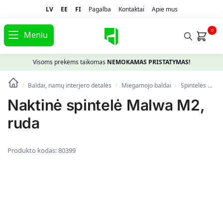
LV
EE
FI
Pagalba
Kontaktai
Apie mus
0
Meniu
Visoms prekėms taikomas
NEMOKAMAS PRISTATYMAS!
Baldai, namų interjero detalės
Miegamojo baldai
Spintelės prie lovos
/
/
/
Naktinė spintelė Malwa M2,
ruda
Produkto kodas:
80399