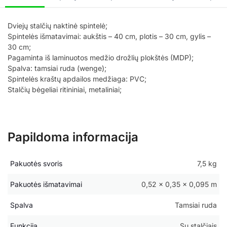
Dviejų stalčių naktinė spintelė;
Spintelės išmatavimai: aukštis – 40 cm, plotis – 30 cm, gylis –
30 cm;
Pagaminta iš laminuotos medžio drožlių plokštės (MDP);
Spalva: tamsiai ruda (wenge);
Spintelės kraštų apdailos medžiaga: PVC;
Stalčių bėgeliai ritininiai, metaliniai;
Papildoma informacija
Pakuotės svoris
7,5 kg
Pakuotės išmatavimai
0,52 × 0,35 × 0,095 m
Spalva
Tamsiai ruda
Funkcija
Su stalčiais