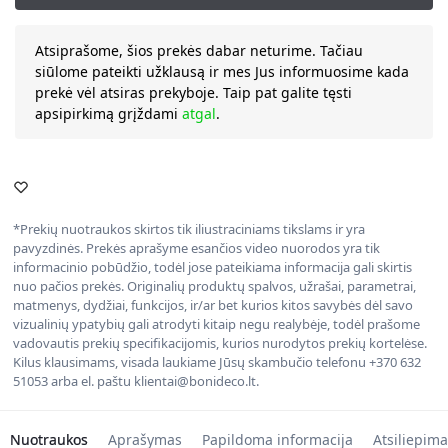
Atsiprašome, šios prekės dabar neturime. Tačiau
siūlome pateikti užklausą ir mes Jus informuosime kada
prekė vėl atsiras prekyboje. Taip pat galite tęsti
apsipirkimą grįždami
atgal
.
*Prekių nuotraukos skirtos tik iliustraciniams tikslams ir yra
pavyzdinės. Prekės aprašyme esančios video nuorodos yra tik
informacinio pobūdžio, todėl jose pateikiama informacija gali skirtis
nuo pačios prekės. Originalių produktų spalvos, užrašai, parametrai,
matmenys, dydžiai, funkcijos, ir/ar bet kurios kitos savybės dėl savo
vizualinių ypatybių gali atrodyti kitaip negu realybėje, todėl prašome
vadovautis prekių specifikacijomis, kurios nurodytos prekių kortelėse.
Kilus klausimams, visada laukiame Jūsų skambučio telefonu +370 632
51053 arba el. paštu klientai@bonideco.lt.
Nuotraukos
Aprašymas
Papildoma informacija
Atsiliepima