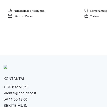
Nemokamas pristatymas!
Nemokamas p
Liko tik:
10+ vnt.
Turime
KONTAKTAI
+370 632 51053
klientai@bonideco.lt
I-V 11:00-18:00
SEKITE MUS: