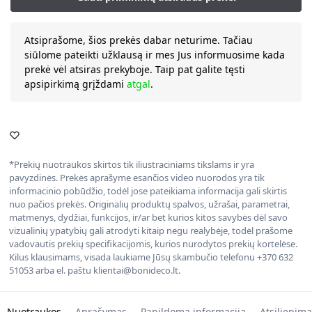
Atsiprašome, šios prekės dabar neturime. Tačiau
siūlome pateikti užklausą ir mes Jus informuosime kada
prekė vėl atsiras prekyboje. Taip pat galite tęsti
apsipirkimą grįždami
atgal
.
*Prekių nuotraukos skirtos tik iliustraciniams tikslams ir yra
pavyzdinės. Prekės aprašyme esančios video nuorodos yra tik
informacinio pobūdžio, todėl jose pateikiama informacija gali skirtis
nuo pačios prekės. Originalių produktų spalvos, užrašai, parametrai,
matmenys, dydžiai, funkcijos, ir/ar bet kurios kitos savybės dėl savo
vizualinių ypatybių gali atrodyti kitaip negu realybėje, todėl prašome
vadovautis prekių specifikacijomis, kurios nurodytos prekių kortelėse.
Kilus klausimams, visada laukiame Jūsų skambučio telefonu +370 632
51053 arba el. paštu klientai@bonideco.lt.
Nuotraukos
Aprašymas
Papildoma informacija
Atsiliepima