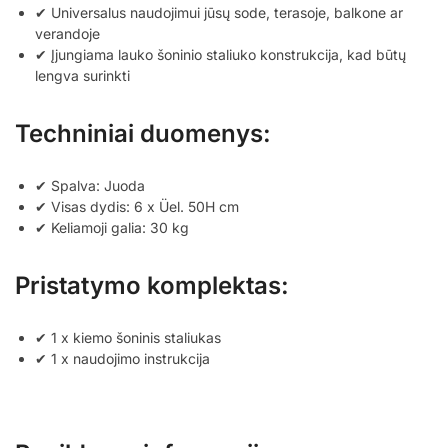
✔ Universalus naudojimui jūsų sode, terasoje, balkone ar
verandoje
✔ Įjungiama lauko šoninio staliuko konstrukcija, kad būtų
lengva surinkti
Techniniai duomenys:
✔ Spalva: Juoda
✔ Visas dydis: 6 x Üel. 50H cm
✔ Keliamoji galia: 30 kg
Pristatymo komplektas:
✔ 1 x kiemo šoninis staliukas
✔ 1 x naudojimo instrukcija