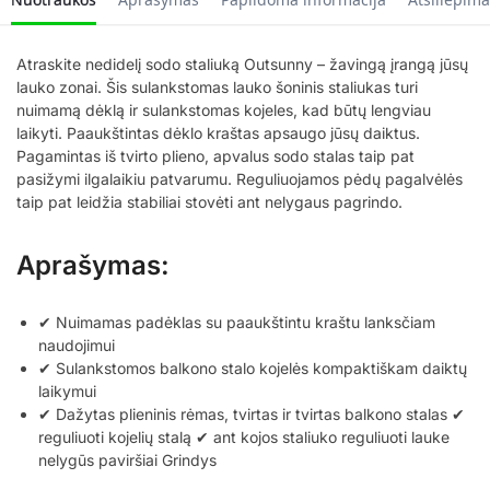
Atraskite nedidelį sodo staliuką Outsunny – žavingą įrangą jūsų
lauko zonai. Šis sulankstomas lauko šoninis staliukas turi
nuimamą dėklą ir sulankstomas kojeles, kad būtų lengviau
laikyti. Paaukštintas dėklo kraštas apsaugo jūsų daiktus.
Pagamintas iš tvirto plieno, apvalus sodo stalas taip pat
pasižymi ilgalaikiu patvarumu. Reguliuojamos pėdų pagalvėlės
taip pat leidžia stabiliai stovėti ant nelygaus pagrindo.
Aprašymas:
✔ Nuimamas padėklas su paaukštintu kraštu lanksčiam
naudojimui
✔ Sulankstomos balkono stalo kojelės kompaktiškam daiktų
laikymui
✔ Dažytas plieninis rėmas, tvirtas ir tvirtas balkono stalas ✔
reguliuoti kojelių stalą ✔ ant kojos staliuko reguliuoti lauke
nelygūs paviršiai Grindys