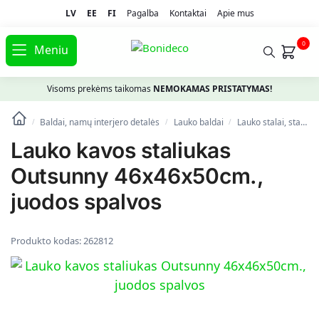
LV
EE
FI
Pagalba
Kontaktai
Apie mus
0
Meniu
Visoms prekėms taikomas
NEMOKAMAS PRISTATYMAS!
Baldai, namų interjero detalės
Lauko baldai
Lauko stalai, staliukai
/
/
/
Lauko kavos staliukas
Outsunny 46x46x50cm.,
juodos spalvos
Produkto kodas:
262812