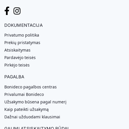
DOKUMENTACIJA
Privatumo politika
Prekių pristatymas
Atsiskaitymas
Pardavėjo teisės
Pirkėjo teisės
PAGALBA
Bonideco pagalbos centras
Privalumai Bonideco
Užsakymo būsena pagal numerį
Kaip pateikti užsakymą
Dažnai užduodami klausimai
GALIMI ATSISKAITYMO BŪDAI