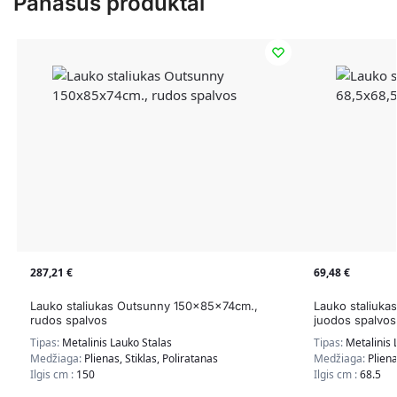
Panašūs produktai
287,21
€
69,48
€
Lauko staliukas Outsunny 150x85x74cm.,
Lauko staliuk
rudos spalvos
juodos spalvos
Tipas:
Metalinis Lauko Stalas
Tipas:
Metalinis 
Medžiaga:
Plienas, Stiklas, Poliratanas
Medžiaga:
Pliena
Ilgis cm :
150
Ilgis cm :
68.5