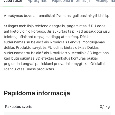
Nuotraukos
Aprašymas
Papildoma informacija
Atsiliepima
Aprašymas buvo automatiškai išverstas, gali pasitaikyti klaidų.
Stilingas mobiliojo telefono dangtelis, pagamintas iš PU odos
ant kieto vidinio korpuso. Jis sukurtas taip, kad apsaugotų jūsų
telefoną, išlaikant drąsią madingą atmosferą. Dėklas
suderinamas su belaidžiais įkrovikliais Lengvai montuojamas
dėklas Produkto savybės PU odinis kietas dėklas Dėklas
suderinamas su belaidžiais įkrovikliais > Metalinis 3D logotipas,
kad būtų sukurtas 3D efektas Lankstus kontūras puikiai
priglunda Lengvai pasiekiami prievadai ir mygtukai Oficialiai
licencijuotas Guess produktas
Papildoma informacija
Pakuotės svoris
0,1 kg