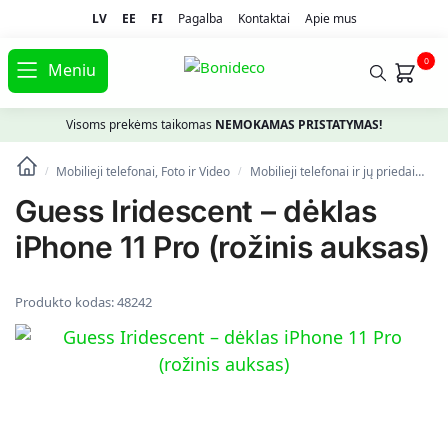
LV
EE
FI
Pagalba
Kontaktai
Apie mus
0
Meniu
Visoms prekėms taikomas
NEMOKAMAS PRISTATYMAS!
Mobilieji telefonai, Foto ir Video
Mobilieji telefonai ir jų priedai
Te
/
/
Guess Iridescent – dėklas
iPhone 11 Pro (rožinis auksas)
Produkto kodas:
48242