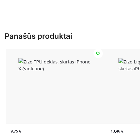
Panašūs produktai
9,75
€
13,46
€