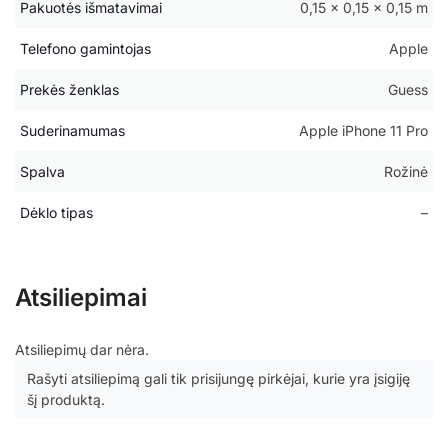
Pakuotės išmatavimai
0,15 × 0,15 × 0,15 m
Telefono gamintojas
Apple
Prekės ženklas
Guess
Suderinamumas
Apple iPhone 11 Pro
Spalva
Rožinė
Dėklo tipas
–
Atsiliepimai
Atsiliepimų dar nėra.
Rašyti atsiliepimą gali tik prisijungę pirkėjai, kurie yra įsigiję
šį produktą.