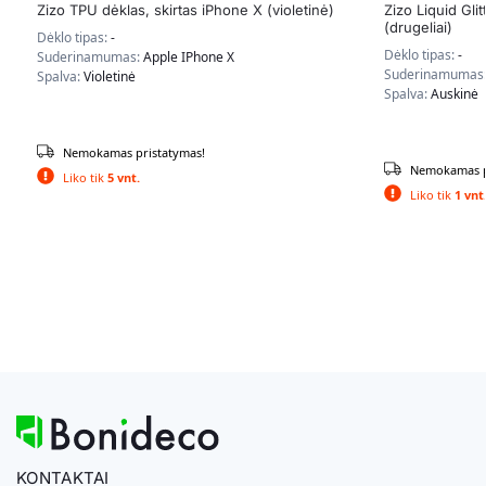
Zizo TPU dėklas, skirtas iPhone X (violetinė)
Zizo Liquid Glit
(drugeliai)
Dėklo tipas:
-
Dėklo tipas:
-
Suderinamumas:
Apple IPhone X
Suderinamumas
Spalva:
Violetinė
Spalva:
Auskinė
Nemokamas pristatymas!
Nemokamas p
Liko tik
5 vnt.
Liko tik
1 vnt
KONTAKTAI