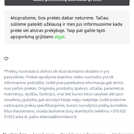
Atsiprašome, šios prekės dabar neturime. Tačiau
siūlome pateikti užklausą ir mes Jus informuosime kada
prekė vėl atsiras prekyboje. Taip pat galite tęsti
apsipirkimą grįždami
atgal
.
*Prekių nuotraukos skirtos tik iliustraciniams tikslams ir yra
pavyzdinės. Prekės aprašyme esančios video nuorodos yra tik
informacinio pobūdžio, todėl jose pateikiama informacija gali skirtis
nuo pačios prekės. Originalių produktų spalvos, užrašai, parametrai,
matmenys, dydžiai, funkcijos, ir/ar bet kurios kitos savybės dėl savo
vizualinių ypatybių gali atrodyti kitaip negu realybėje, todėl prašome
vadovautis prekių specifikacijomis, kurios nurodytos prekių kortelėse.
Kilus klausimams, visada laukiame Jūsų skambučio telefonu +370 632
51053 arba el. paštu klientai@bonideco.lt.