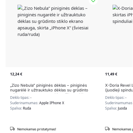
12,24
€
11,49
€
„Zizo Nebula“ piniginės dėklas – piniginės
X-Doria Revel L
nugarėlė ir užtrauktuko dėklas su grūdinto
(juodieji spindul
stiklo ekrano apsauga, skirta „iPhone X“
Dėklo tipas:
-
Dėklo tipas:
-
(šviesiai ruda/ruda)
Suderinamumas:
Apple IPhone X
Suderinamumas
Spalva:
Ruda
Spalva:
Juoda
Nemokamas pristatymas!
Nemokamas p