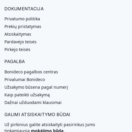
DOKUMENTACIJA
Privatumo politika
Prekių pristatymas
Atsiskaitymas
Pardavėjo teisės
Pirkėjo teisės
PAGALBA
Bonideco pagalbos centras
Privalumai Bonideco
Užsakymo būsena pagal numerį
Kaip pateikti užsakymą
Dažnai užduodami klausimai
GALIMI ATSISKAITYMO BŪDAI
Už pirkinius galite atsiskaityti pasirinkus Jums
tinkamiausią
mokėjimo būdą.