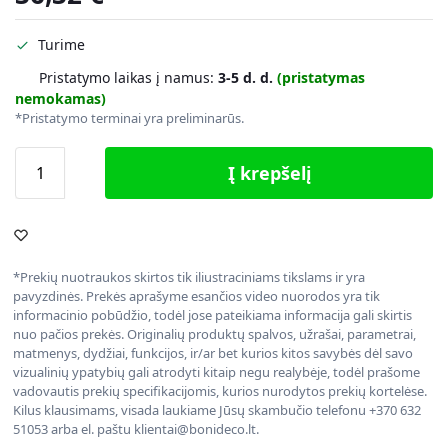
Turime
Pristatymo laikas į namus:
3-5 d. d.
(pristatymas
nemokamas)
*Pristatymo terminai yra preliminarūs.
Į krepšelį
*Prekių nuotraukos skirtos tik iliustraciniams tikslams ir yra
pavyzdinės. Prekės aprašyme esančios video nuorodos yra tik
informacinio pobūdžio, todėl jose pateikiama informacija gali skirtis
nuo pačios prekės. Originalių produktų spalvos, užrašai, parametrai,
matmenys, dydžiai, funkcijos, ir/ar bet kurios kitos savybės dėl savo
vizualinių ypatybių gali atrodyti kitaip negu realybėje, todėl prašome
vadovautis prekių specifikacijomis, kurios nurodytos prekių kortelėse.
Kilus klausimams, visada laukiame Jūsų skambučio telefonu +370 632
51053 arba el. paštu klientai@bonideco.lt.