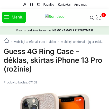
LV
EE
FI
Pagalba
Kontaktai
Apie mus
0
Meniu
Visoms prekėms taikomas
NEMOKAMAS PRISTATYMAS!
Mobilieji telefonai, Foto ir Video
Mobilieji telefonai ir jų priedai
Te
/
/
Guess 4G Ring Case –
dėklas, skirtas iPhone 13 Pro
(rožinis)
Produkto kodas:
67158