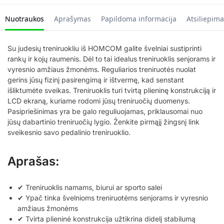
Nuotraukos
Aprašymas
Papildoma informacija
Atsiliepima
Su judesių treniruokliu iš HOMCOM galite švelniai sustiprinti
rankų ir kojų raumenis. Dėl to tai idealus treniruoklis senjorams ir
vyresnio amžiaus žmonėms. Reguliarios treniruotės nuolat
gerins jūsų fizinį pasirengimą ir ištvermę, kad senstant
išliktumėte sveikas. Treniruoklis turi tvirtą plieninę konstrukciją ir
LCD ekraną, kuriame rodomi jūsų treniruočių duomenys.
Pasipriešinimas yra be galo reguliuojamas, priklausomai nuo
jūsų dabartinio treniruočių lygio. Ženkite pirmąjį žingsnį link
sveikesnio savo pedalinio treniruoklio.
Aprašas:
✔ Treniruoklis namams, biurui ar sporto salei
✔ Ypač tinka švelnioms treniruotėms senjorams ir vyresnio
amžiaus žmonėms
✔ Tvirta plieninė konstrukcija užtikrina didelį stabilumą