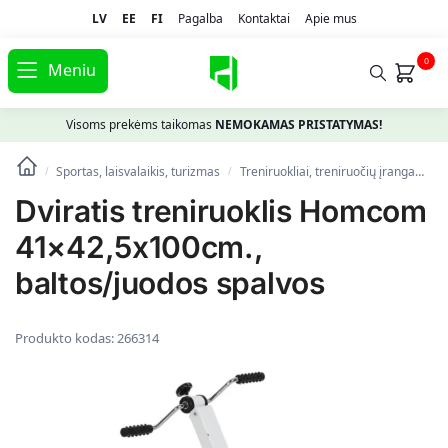
LV
EE
FI
Pagalba
Kontaktai
Apie mus
0
Meniu
Visoms prekėms taikomas
NEMOKAMAS PRISTATYMAS!
Sportas, laisvalaikis, turizmas
Treniruokliai, treniruočių įranga
Dv
/
/
Dviratis treniruoklis Homcom
41×42,5x100cm.,
baltos/juodos spalvos
Produkto kodas:
266314