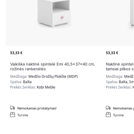
53,33
€
53,33
€
Vaikiška naktinė spintelė Emi 40,5x37x40 cm,
Naktinė spinte
rožinės rankenėlės
tamsiai pilkos 
Medžiaga:
Medžio Drožlių Plokštė (MDP)
Medžiaga:
Medži
Spalva:
Balta
Spalva:
Balta, Sm
Prekės ženklas:
Kobi Meble
Prekės ženklas:
Nemokamas pristatymas!
Nemokamas p
Turime
Turime