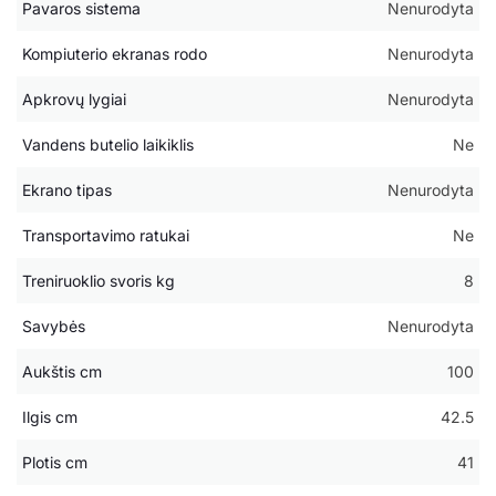
Pavaros sistema
Nenurodyta
Kompiuterio ekranas rodo
Nenurodyta
Apkrovų lygiai
Nenurodyta
Vandens butelio laikiklis
Ne
Ekrano tipas
Nenurodyta
Transportavimo ratukai
Ne
Treniruoklio svoris kg
8
Savybės
Nenurodyta
Aukštis cm
100
Ilgis cm
42.5
Plotis cm
41