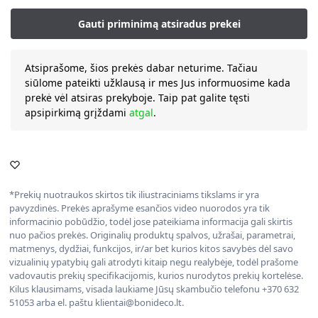
Atsiprašome, šios prekės dabar neturime. Tačiau
siūlome pateikti užklausą ir mes Jus informuosime kada
prekė vėl atsiras prekyboje. Taip pat galite tęsti
apsipirkimą grįždami
atgal
.
*Prekių nuotraukos skirtos tik iliustraciniams tikslams ir yra
pavyzdinės. Prekės aprašyme esančios video nuorodos yra tik
informacinio pobūdžio, todėl jose pateikiama informacija gali skirtis
nuo pačios prekės. Originalių produktų spalvos, užrašai, parametrai,
matmenys, dydžiai, funkcijos, ir/ar bet kurios kitos savybės dėl savo
vizualinių ypatybių gali atrodyti kitaip negu realybėje, todėl prašome
vadovautis prekių specifikacijomis, kurios nurodytos prekių kortelėse.
Kilus klausimams, visada laukiame Jūsų skambučio telefonu +370 632
51053 arba el. paštu klientai@bonideco.lt.