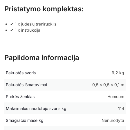
Pristatymo komplektas:
✔ 1 x judesių treniruoklis
✔ 1 x instrukcija
Papildoma informacija
Pakuotės svoris
9,2 kg
Pakuotės išmatavimai
0,5 × 0,5 × 0,1 m
Prekės ženklas
Homcom
Maksimalus naudotojo svoris kg
114
Smagračio masė kg
Nenurodyta