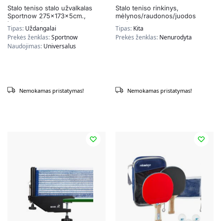
Stalo teniso stalo užvalkalas
Stalo teniso rinkinys,
Sportnow 275x173x5cm.,
mėlynos/raudonos/juodos
juodos spalvos
spalvos
Tipas:
Uždangalai
Tipas:
Kita
Prekės ženklas:
Sportnow
Prekės ženklas:
Nenurodyta
Naudojimas:
Universalus
Nemokamas pristatymas!
Nemokamas pristatymas!