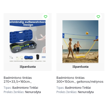
Išparduota
Išparduota
Badmintono tinklas
Badmintono tinklas
270×33,5x160cm.,
300x150cm., geltonos/mėlynos
mėlynos/juodos spalvos
spalvos
Tipas:
Badmintono Tinklai
Tipas:
Badmintono Tinklai
Prekės ženklas:
Nenurodyta
Prekės ženklas:
Nenurodyta