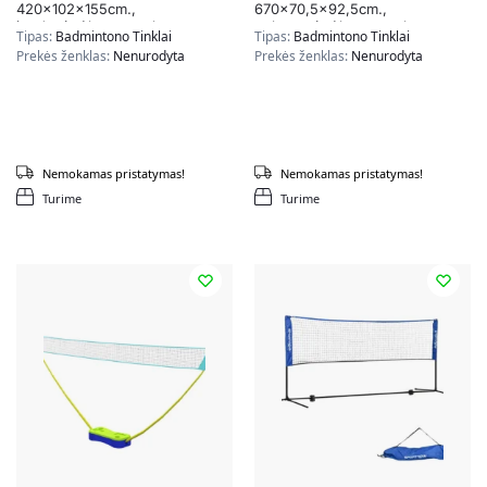
420x102x155cm.,
670×70,5×92,5cm.,
juodos/mėlynos spalvos
geltonos/mėlynos spalvos
Tipas:
Badmintono Tinklai
Tipas:
Badmintono Tinklai
Prekės ženklas:
Nenurodyta
Prekės ženklas:
Nenurodyta
Nemokamas pristatymas!
Nemokamas pristatymas!
Turime
Turime