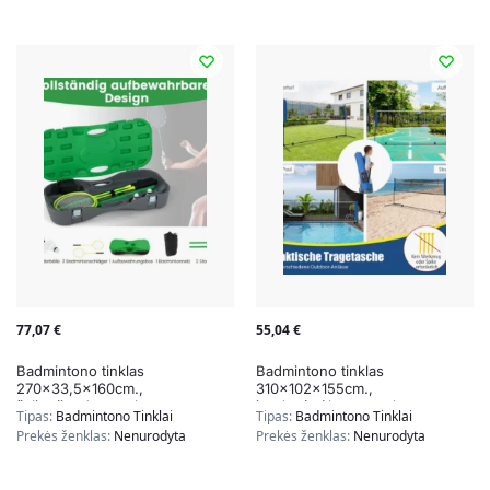
77,07
€
55,04
€
Badmintono tinklas
Badmintono tinklas
270×33,5x160cm.,
310x102x155cm.,
žalios/juodos spalvos
juodos/mėlynos spalvos
Tipas:
Badmintono Tinklai
Tipas:
Badmintono Tinklai
Prekės ženklas:
Nenurodyta
Prekės ženklas:
Nenurodyta