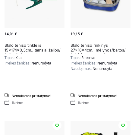
14,01
€
19,15
€
Stalo teniso tinklelis
Stalo teniso rinkinys
15x174x0,3cm., tamsiai žalios/
27x18x4cm., mėlynos/baltos/
žalios/baltos spalvos
švieisia rudos spalvos
Tipas:
Kita
Tipas:
Rinkiniai
Prekės ženklas:
Nenurodyta
Prekės ženklas:
Nenurodyta
Naudojimas:
Nenurodyta
Nemokamas pristatymas!
Nemokamas pristatymas!
Turime
Turime