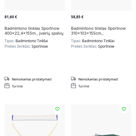
81,60
€
58,85
€
Badmintono tinklas Sportnow
Badmintono tinklas Sportnow
400×22,4x155m., įvairių spalvų
310x103x155cm.,
juodos/mėlynos spalvos
Tipas:
Badmintono Tinklai
Tipas:
Badmintono Tinklai
Prekės ženklas:
Sportnow
Prekės ženklas:
Sportnow
Nemokamas pristatymas!
Nemokamas pristatymas!
Turime
Turime