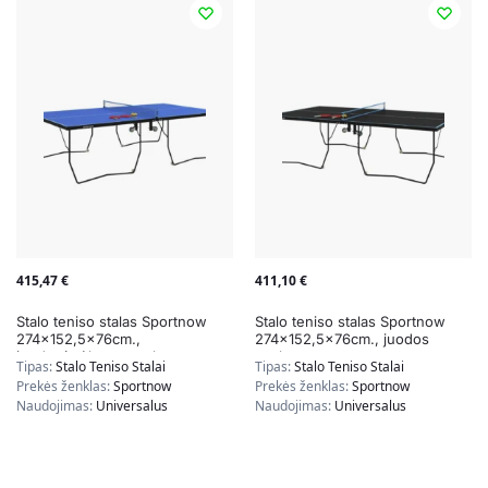
415,47
€
411,10
€
Stalo teniso stalas Sportnow
Stalo teniso stalas Sportnow
274×152,5x76cm.,
274×152,5x76cm., juodos
juodos/mėlynos spalvos
spalvos
Tipas:
Stalo Teniso Stalai
Tipas:
Stalo Teniso Stalai
Prekės ženklas:
Sportnow
Prekės ženklas:
Sportnow
Naudojimas:
Universalus
Naudojimas:
Universalus