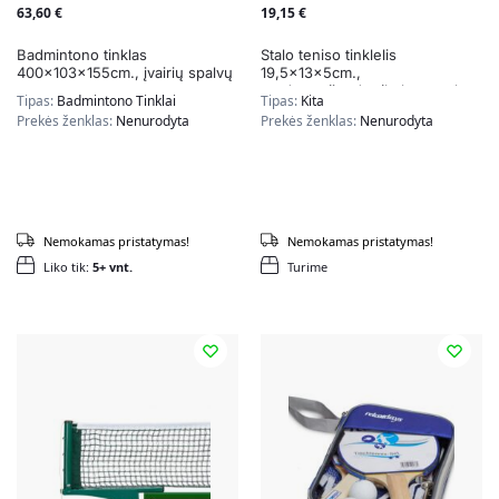
63,60
€
19,15
€
Badmintono tinklas
Stalo teniso tinklelis
400x103x155cm., įvairių spalvų
19,5x13x5cm.,
raudonos/juodos/baltos spalvos
Tipas:
Badmintono Tinklai
Tipas:
Kita
Prekės ženklas:
Nenurodyta
Prekės ženklas:
Nenurodyta
Nemokamas pristatymas!
Nemokamas pristatymas!
Liko tik:
5+ vnt.
Turime