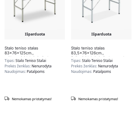
Išparduota
Išparduota
Stalo teniso stalas
Stalo teniso stalas
83x76x125cm.,
83,5x76x126cm.,
mėlynos/sidabrinės/baltos
žalios/sidabrinės/baltos spalvos
Tipas:
Stalo Teniso Stalai
Tipas:
Stalo Teniso Stalai
spalvos
Prekės ženklas:
Nenurodyta
Prekės ženklas:
Nenurodyta
Naudojimas:
Patalpoms
Naudojimas:
Patalpoms
Nemokamas pristatymas!
Nemokamas pristatymas!