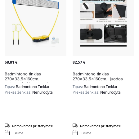
68,81
€
82,57
€
Badmintono tinklas
Badmintono tinklas
270×33,5x160cm.,
270×33,5x160cm., juodos
geltonos/mėlynos spalvos
spalvos
Tipas:
Badmintono Tinklai
Tipas:
Badmintono Tinklai
Prekės ženklas:
Nenurodyta
Prekės ženklas:
Nenurodyta
Nemokamas pristatymas!
Nemokamas pristatymas!
Turime
Turime