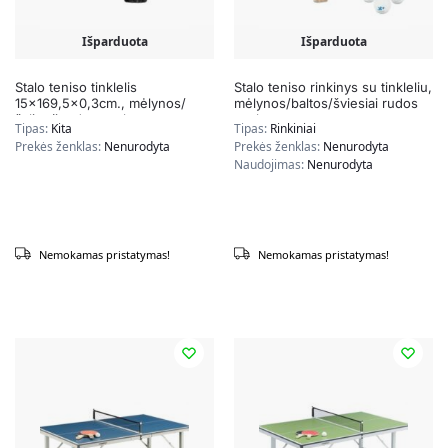
Išparduota
Išparduota
Stalo teniso tinklelis
Stalo teniso rinkinys su tinkleliu,
15×169,5×0,3cm., mėlynos/
mėlynos/baltos/šviesiai rudos
žalios/juodos spalvos
spalvos
Tipas:
Kita
Tipas:
Rinkiniai
Prekės ženklas:
Nenurodyta
Prekės ženklas:
Nenurodyta
Naudojimas:
Nenurodyta
Nemokamas pristatymas!
Nemokamas pristatymas!