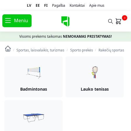
LV
EE
FI
Pagalba
Kontaktai
Apie mus
0
Meniu
Visoms prekėms taikomas
NEMOKAMAS PRISTATYMAS!
Sportas, laisvalaikis, turizmas
Spоrto prekės
Rakečių sportas
/
/
/
Badmintonas
Lauko tenisas