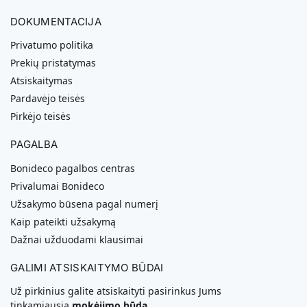
DOKUMENTACIJA
Privatumo politika
Prekių pristatymas
Atsiskaitymas
Pardavėjo teisės
Pirkėjo teisės
PAGALBA
Bonideco pagalbos centras
Privalumai Bonideco
Užsakymo būsena pagal numerį
Kaip pateikti užsakymą
Dažnai užduodami klausimai
GALIMI ATSISKAITYMO BŪDAI
Už pirkinius galite atsiskaityti pasirinkus Jums
tinkamiausią
mokėjimo būdą.