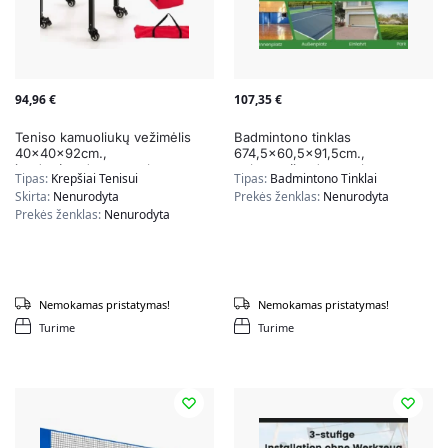
94,96
€
107,35
€
Teniso kamuoliukų vežimėlis
Badmintono tinklas
40x40x92cm.,
674,5×60,5×91,5cm.,
juodos/raudonos spalvos
geltonos/juodos spalvos
Tipas:
Krepšiai Tenisui
Tipas:
Badmintono Tinklai
Skirta:
Nenurodyta
Prekės ženklas:
Nenurodyta
Prekės ženklas:
Nenurodyta
Nemokamas pristatymas!
Nemokamas pristatymas!
Turime
Turime