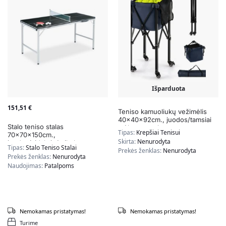
Išparduota
151,51
€
Teniso kamuoliukų vežimėlis
40x40x92cm., juodos/tamsiai
Stalo teniso stalas
mėlynos spalvos
Tipas:
Krepšiai Tenisui
70x70x150cm.,
Skirta:
Nenurodyta
juodos/sidabrinės/baltos
Tipas:
Stalo Teniso Stalai
Prekės ženklas:
Nenurodyta
spalvos
Prekės ženklas:
Nenurodyta
Naudojimas:
Patalpoms
Nemokamas pristatymas!
Nemokamas pristatymas!
Turime