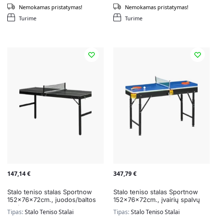
Nemokamas pristatymas!
Nemokamas pristatymas!
Turime
Turime
147,14
€
347,79
€
Stalo teniso stalas Sportnow
Stalo teniso stalas Sportnow
152x76x72cm., juodos/baltos
152x76x72cm., įvairių spalvų
spalvos
Tipas:
Stalo Teniso Stalai
Tipas:
Stalo Teniso Stalai