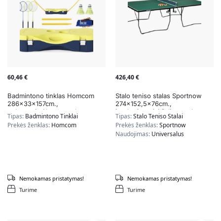
60,46
€
426,40
€
Badmintono tinklas Homcom
Stalo teniso stalas Sportnow
286x33x157cm.,
274×152,5x76cm.,
geltonos/mėlynos spalvos
juodos/tamsiai žalios spalvos
Tipas:
Badmintono Tinklai
Tipas:
Stalo Teniso Stalai
Prekės ženklas:
Homcom
Prekės ženklas:
Sportnow
Naudojimas:
Universalus
Nemokamas pristatymas!
Nemokamas pristatymas!
Turime
Turime