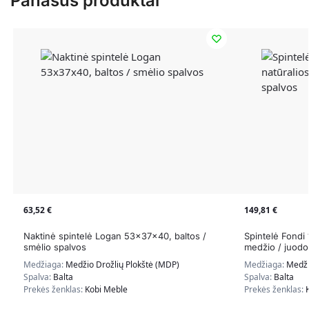
Panašūs produktai
63,52
€
149,81
€
Naktinė spintelė Logan 53x37x40, baltos /
Spintelė Fondi
smėlio spalvos
medžio / juodo
Medžiaga:
Medžio Drožlių Plokštė (MDP)
Medžiaga:
Medži
Spalva:
Balta
Spalva:
Balta
Prekės ženklas:
Kobi Meble
Prekės ženklas: