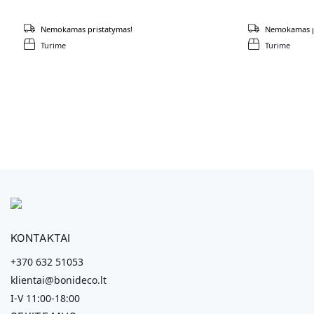
Nemokamas pristatymas!
Nemokamas p
Turime
Turime
KONTAKTAI
+370 632 51053
klientai@bonideco.lt
I-V 11:00-18:00