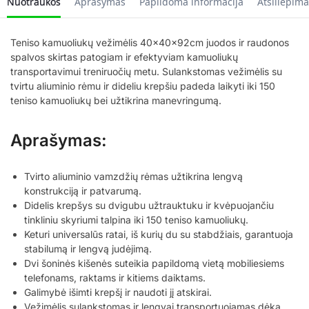
Nuotraukos
Aprašymas
Papildoma informacija
Atsiliepima
Teniso kamuoliukų vežimėlis 40x40x92cm juodos ir raudonos
spalvos skirtas patogiam ir efektyviam kamuoliukų
transportavimui treniruočių metu. Sulankstomas vežimėlis su
tvirtu aliuminio rėmu ir dideliu krepšiu padeda laikyti iki 150
teniso kamuoliukų bei užtikrina manevringumą.
Aprašymas:
Tvirto aliuminio vamzdžių rėmas užtikrina lengvą
konstrukciją ir patvarumą.
Didelis krepšys su dvigubu užtrauktuku ir kvėpuojančiu
tinkliniu skyriumi talpina iki 150 teniso kamuoliukų.
Keturi universalūs ratai, iš kurių du su stabdžiais, garantuoja
stabilumą ir lengvą judėjimą.
Dvi šoninės kišenės suteikia papildomą vietą mobiliesiems
telefonams, raktams ir kitiems daiktams.
Galimybė išimti krepšį ir naudoti jį atskirai.
Vežimėlis sulankstomas ir lengvai transportuojamas dėka