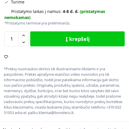
Turime
Pristatymo laikas į namus:
4-8 d. d.
(pristatymas
nemokamas)
*Pristatymo terminai yra preliminarūs.
Į krepšelį
*Prekių nuotraukos skirtos tik iliustraciniams tikslams ir yra
pavyzdinės. Prekės aprašyme esančios video nuorodos yra tik
informacinio pobūdžio, todėl jose pateikiama informacija gali skirtis
nuo pačios prekės. Originalių produktų spalvos, užrašai, parametrai,
matmenys, dydžiai, funkcijos, ir/ar bet kurios kitos savybės dėl savo
vizualinių ypatybių gali atrodyti kitaip negu realybėje, todėl prašome
vadovautis prekių specifikacijomis, kurios nurodytos prekių kortelėse.
Kilus klausimams, visada laukiame Jūsų skambučio telefonu +370 632
51053 arba el. paštu klientai@bonideco.lt.