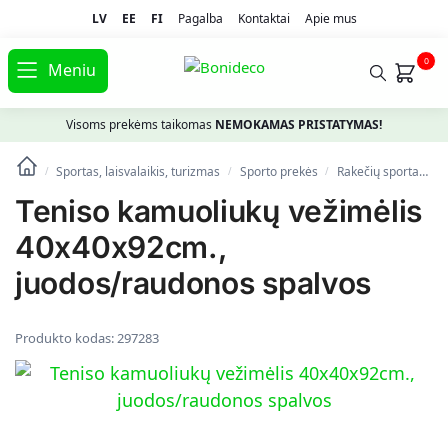
LV
EE
FI
Pagalba
Kontaktai
Apie mus
0
Meniu
Visoms prekėms taikomas
NEMOKAMAS PRISTATYMAS!
Sportas, laisvalaikis, turizmas
Spоrto prekės
Rakečių sportas
/
/
/
Teniso kamuoliukų vežimėlis
40x40x92cm.,
juodos/raudonos spalvos
Produkto kodas:
297283