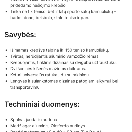
pridedamo nešiojimo krepšio.
Tinka ne tik teniso, bet ir kitų sporto šakų kamuoliukų –
badmintono, beisbolo, stalo teniso ir pan.
Savybės:
Išimamas krepšys talpina iki 150 teniso kamuoliukų.
Tvirtas, nerūdijantis aliuminio vamzdžio rėmas.
Kvėpuojantis, tinklinis dizainas su dvigubu užtrauktuku.
Dvi šoninės kišenės mažiems daiktams.
Keturi universalūs ratukai, du su rakinimu.
Lengvas ir sulankstomas dizainas patogiam laikymui bei
transportavimui.
Techniniai duomenys:
Spalva: juoda ir raudona
Medžiaga: aliuminis, Oksfordo audinys
Bendri matmenys: 40 x 40 x 92 cm (P x P x A)