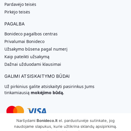
Pardavėjo teisės
Pirkėjo teisės
PAGALBA
Bonideco pagalbos centras
Privalumai Bonideco
Užsakymo būsena pagal numerį
Kaip pateikti užsakymą
Dažnai užduodami klausimai
GALIMI ATSISKAITYMO BŪDAI
Už pirkinius galite atsiskaityti pasirinkus Jums
tinkamiausią
mokėjimo būdą.
Naršydami
Bonideco.lt
el. parduotuvėje sutinkate, jog
naudojame slapukus, kurie užtikrina sklandų apsipirkimą.
Svetainių Kūrimas