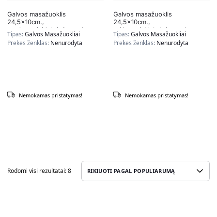
Galvos masažuoklis
Galvos masažuoklis
24,5x10cm.,
24,5x10cm.,
raudonos/sidabrinės spalvos
mėlynos/sidabrinės spalvos
Tipas:
Galvos Masažuokliai
Tipas:
Galvos Masažuokliai
Prekės ženklas:
Nenurodyta
Prekės ženklas:
Nenurodyta
Nemokamas pristatymas!
Nemokamas pristatymas!
Rodomi visi rezultatai: 8