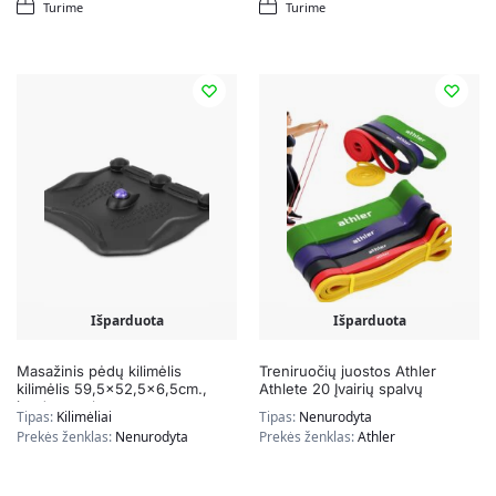
Turime
Turime
Išparduota
Išparduota
Masažinis pėdų kilimėlis
Treniruočių juostos Athler
kilimėlis 59,5×52,5×6,5cm.,
Athlete 20 Įvairių spalvų
juodos spalvos
Tipas:
Kilimėliai
Tipas:
Nenurodyta
Prekės ženklas:
Nenurodyta
Prekės ženklas:
Athler