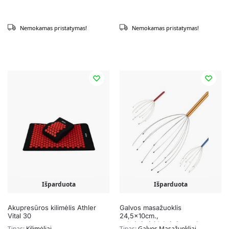
Nemokamas pristatymas!
Nemokamas pristatymas!
Išparduota
Išparduota
Akupresūros kilimėlis Athler
Galvos masažuoklis
Vital 30
24,5x10cm.,
auksinės/sidabrinės spalvos
Tipas:
Kilimėliai
Tipas:
Galvos Masažuokliai