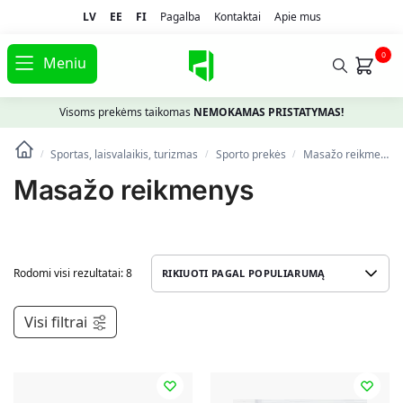
LV
EE
FI
Pagalba
Kontaktai
Apie mus
0
Meniu
Visoms prekėms taikomas
NEMOKAMAS PRISTATYMAS!
Sportas, laisvalaikis, turizmas
Spоrto prekės
Masažo reikmenys
/
/
/
Masažo reikmenys
Rodomi visi rezultatai: 8
Visi filtrai