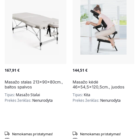
167,91
€
144,51
€
Masažo stalas 213x90x80cm.,
Masažo kėdė
baltos spalvos
46×54,5×120,5cm., juodos
spalvos
Tipas:
Masažo Stalai
Tipas:
Kita
Prekės ženklas:
Nenurodyta
Prekės ženklas:
Nenurodyta
Nemokamas pristatymas!
Nemokamas pristatymas!