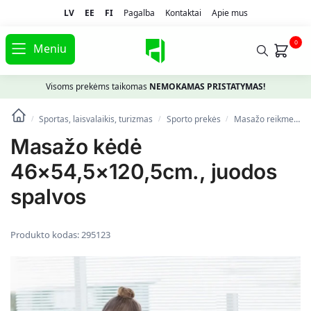
LV
EE
FI
Pagalba
Kontaktai
Apie mus
0
Meniu
Visoms prekėms taikomas
NEMOKAMAS PRISTATYMAS!
Sportas, laisvalaikis, turizmas
Spоrto prekės
Masažo reikmenys
/
/
/
Masažo kėdė
46×54,5×120,5cm., juodos
spalvos
Produkto kodas:
295123