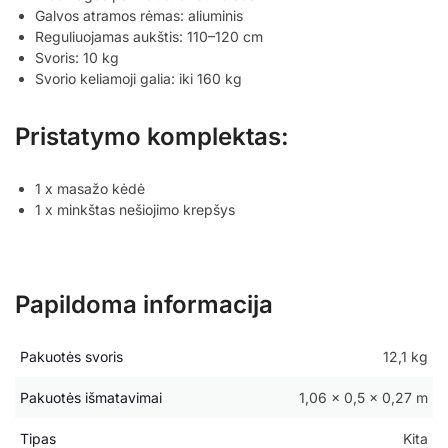
Galvos atramos rėmas: aliuminis
Reguliuojamas aukštis: 110–120 cm
Svoris: 10 kg
Svorio keliamoji galia: iki 160 kg
Pristatymo komplektas:
1 x masažo kėdė
1 x minkštas nešiojimo krepšys
Papildoma informacija
Pakuotės svoris
12,1 kg
Pakuotės išmatavimai
1,06 × 0,5 × 0,27 m
Tipas
Kita