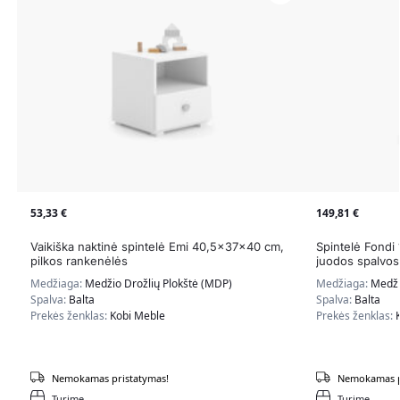
53,33
€
149,81
€
Vaikiška naktinė spintelė Emi 40,5x37x40 cm,
Spintelė Fondi
pilkos rankenėlės
juodos spalvos
Medžiaga:
Medžio Drožlių Plokštė (MDP)
Medžiaga:
Medži
Spalva:
Balta
Spalva:
Balta
Prekės ženklas:
Kobi Meble
Prekės ženklas:
Nemokamas pristatymas!
Nemokamas p
Turime
Turime