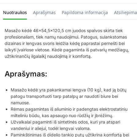
Nuotraukos
Aprašymas
Papildoma informacija
Atsiliepima
Masažo kėdė 46×54,5×120,5 cm juodos spalvos skirta tiek
profesionaliam, tiek namų naudojimui. Patogus, sulankstomas
dizainas ir lengvas svoris leidžia kėdę paprastai pernešti bei
laikyti įvairiose vietose. Kėdė pagaminta iš patvarių medžiagų,
užtikrinančių ilgalaikį naudojimą ir komfortą.
Aprašymas:
Masažo kėdė yra pakankamai lengva (10 kg), kad ją būtų
patogu transportuoti tarp patalpų ar naudoti biure bei
namuose.
Rėmas pagamintas iš aliuminio ir padengtas elektrostatiniu
milteliniu būdu, kas apsaugo nuo rūdžių ir įbrėžimų.
Užvalkalai pagaminti iš sintetinės odos, kuri yra atspari
vandeniui ir aliejui, todėl lengvai valoma.
Paminkštinimas iš didelio tankio putų užtikrina komfortą bei