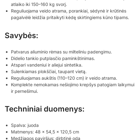
atlaiko iki 150–160 kg svorį.
Reguliuojama veido atrama, porankiai, sėdynė ir krūtinės
pagalvėlė leidžia pritaikyti kėdę skirtingiems kūno tipams.
Savybės:
Patvarus aliuminio rėmas su milteliniu padengimu.
Didelio tankio putplasčio paminkštinimas.
Atspari vandeniui ir aliejui sintetika.
Sulenkiamas plokščiai, taupant vietą.
Reguliuojamas aukštis (110–120 cm) ir veido atrama.
Komplekte nemokamas nešiojimo krepšys patogiam laikymui
ir pernešimui.
Techniniai duomenys:
Spalva: juoda
Matmenys: 48 x 54,5 x 120,5 cm
Medžiagos paviršius: dirbtinė oda