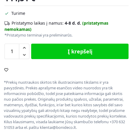
Turime
Pristatymo laikas į namus:
4-8 d. d.
(pristatymas
nemokamas)
*Pristatymo terminai yra preliminarūs.
Į krepšelį
*Prekių nuotraukos skirtos tik iliustraciniams tikslams ir yra
pavyzdinės. Prekės aprašyme esančios video nuorodos yra tik
informacinio pobūdžio, todėl jose pateikiama informacija gali skirtis
nuo pačios prekės. Originalių produktų spalvos, užrašai, parametrai,
matmenys, dydžiai, funkcijos, ir/ar bet kurios kitos savybės dėl savo
vizualinių ypatybių gali atrodyti kitaip negu realybėje, todėl prašome
vadovautis prekių specifikacijomis, kurios nurodytos prekių kortelėse.
Kilus klausimams, visada laukiame Jūsų skambučio telefonu +370 632
51053 arba el. paštu klientai@bonideco.lt.