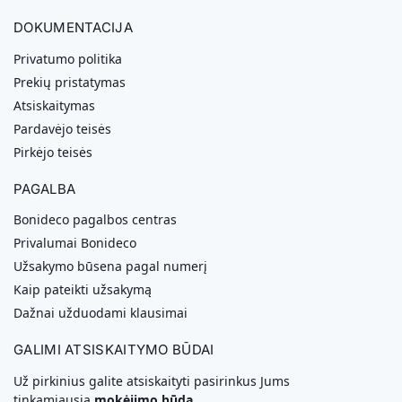
DOKUMENTACIJA
Privatumo politika
Prekių pristatymas
Atsiskaitymas
Pardavėjo teisės
Pirkėjo teisės
PAGALBA
Bonideco pagalbos centras
Privalumai Bonideco
Užsakymo būsena pagal numerį
Kaip pateikti užsakymą
Dažnai užduodami klausimai
GALIMI ATSISKAITYMO BŪDAI
Už pirkinius galite atsiskaityti pasirinkus Jums
tinkamiausią
mokėjimo būdą.