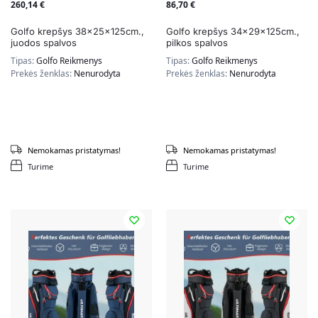
260,14
€
86,70
€
Golfo krepšys 38x25x125cm.,
Golfo krepšys 34x29x125cm.,
juodos spalvos
pilkos spalvos
Tipas:
Golfo Reikmenys
Tipas:
Golfo Reikmenys
Prekės ženklas:
Nenurodyta
Prekės ženklas:
Nenurodyta
Nemokamas pristatymas!
Nemokamas pristatymas!
Turime
Turime