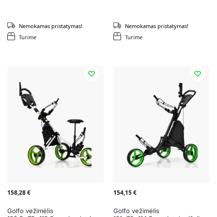
Nemokamas pristatymas!
Nemokamas pristatymas!
Turime
Turime
158,28
€
154,15
€
Golfo vežimėlis
Golfo vežimėlis