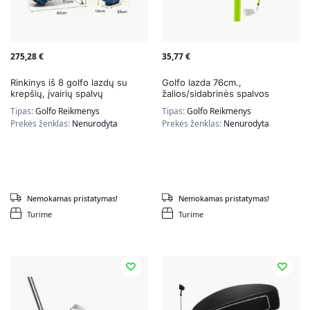
275,28
€
35,77
€
Rinkinys iš 8 golfo lazdų su
Golfo lazda 76cm.,
krepšių, įvairių spalvų
žalios/sidabrinės spalvos
Tipas:
Golfo Reikmenys
Tipas:
Golfo Reikmenys
Prekės ženklas:
Nenurodyta
Prekės ženklas:
Nenurodyta
Nemokamas pristatymas!
Nemokamas pristatymas!
Turime
Turime