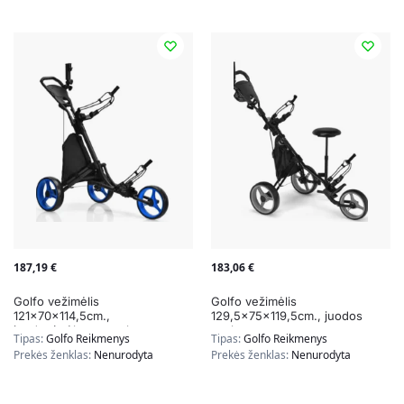
187,19
€
183,06
€
Golfo vežimėlis
Golfo vežimėlis
121x70x114,5cm.,
129,5x75x119,5cm., juodos
juodos/mėlynos spalvos
spalvos
Tipas:
Golfo Reikmenys
Tipas:
Golfo Reikmenys
Prekės ženklas:
Nenurodyta
Prekės ženklas:
Nenurodyta