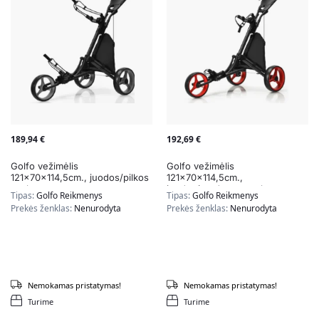
189,94
€
192,69
€
Golfo vežimėlis
Golfo vežimėlis
121x70x114,5cm., juodos/pilkos
121x70x114,5cm.,
spalvos
juodos/raudonos spalvos
Tipas:
Golfo Reikmenys
Tipas:
Golfo Reikmenys
Prekės ženklas:
Nenurodyta
Prekės ženklas:
Nenurodyta
Nemokamas pristatymas!
Nemokamas pristatymas!
Turime
Turime