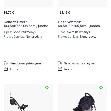
86,70
€
165,16
€
Golfo vežimėlis
Golfo vežimėlis
103,5×67,5×108,5cm., juodos
68,5x131x105,5cm., juodos
spalvos
spalvos
Tipas:
Golfo Reikmenys
Tipas:
Golfo Reikmenys
Prekės ženklas:
Nenurodyta
Prekės ženklas:
Nenurodyta
Nemokamas pristatymas!
Nemokamas pristatymas!
Turime
Turime