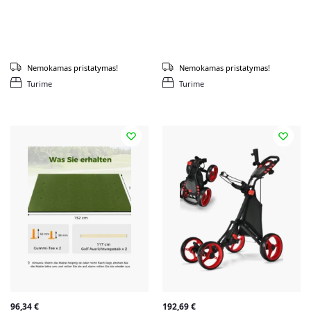
Nemokamas pristatymas!
Nemokamas pristatymas!
Turime
Turime
96,34
€
192,69
€