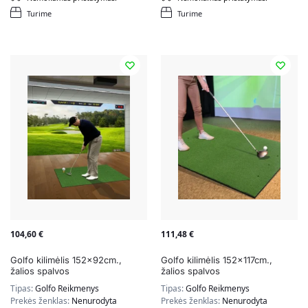
Turime
Turime
104,60
€
111,48
€
Golfo kilimėlis 152x92cm.,
Golfo kilimėlis 152x117cm.,
žalios spalvos
žalios spalvos
Tipas:
Golfo Reikmenys
Tipas:
Golfo Reikmenys
Prekės ženklas:
Nenurodyta
Prekės ženklas:
Nenurodyta