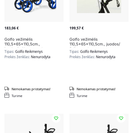
183,06
€
199,57
€
Golfo vežimėlis
Golfo vežimėlis
110,5x65x110,5cm.,
110,5x65x110,5cm., juodos/
juodos/mėlynos spalvos
žalios spalvos
Tipas:
Golfo Reikmenys
Tipas:
Golfo Reikmenys
Prekės ženklas:
Nenurodyta
Prekės ženklas:
Nenurodyta
Nemokamas pristatymas!
Nemokamas pristatymas!
Turime
Turime