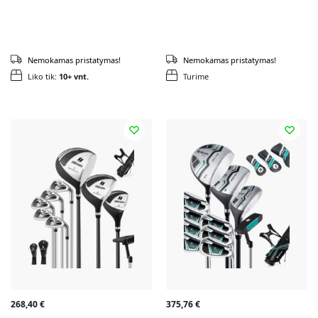
Nemokamas pristatymas!
Nemokamas pristatymas!
Liko tik:
10+ vnt.
Turime
268,40
€
375,76
€