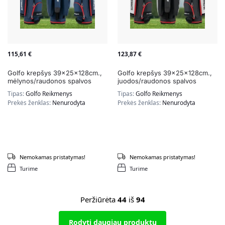
115,61
€
123,87
€
Golfo krepšys 39x25x128cm.,
Golfo krepšys 39x25x128cm.,
mėlynos/raudonos spalvos
juodos/raudonos spalvos
Tipas:
Golfo Reikmenys
Tipas:
Golfo Reikmenys
Prekės ženklas:
Nenurodyta
Prekės ženklas:
Nenurodyta
Nemokamas pristatymas!
Nemokamas pristatymas!
Turime
Turime
Peržiūrėta
44
iš
94
Rodyti daugiau produktų