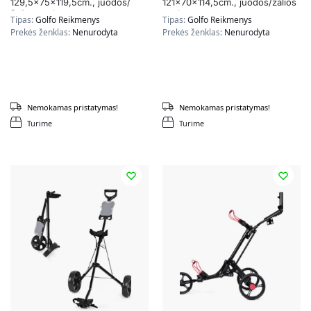
129,5x75x119,5cm., juodos/
121x70x114,5cm., juodos/žalios
žalios spalvos
spalvos
Tipas:
Golfo Reikmenys
Tipas:
Golfo Reikmenys
Prekės ženklas:
Nenurodyta
Prekės ženklas:
Nenurodyta
Nemokamas pristatymas!
Nemokamas pristatymas!
Turime
Turime