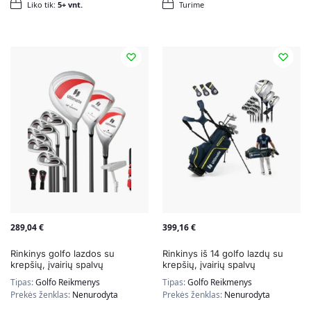
Liko tik:
5+ vnt.
Turime
289,04
€
399,16
€
Rinkinys golfo lazdos su
Rinkinys iš 14 golfo lazdų su
krepšių, įvairių spalvų
krepšių, įvairių spalvų
Tipas:
Golfo Reikmenys
Tipas:
Golfo Reikmenys
Prekės ženklas:
Nenurodyta
Prekės ženklas:
Nenurodyta