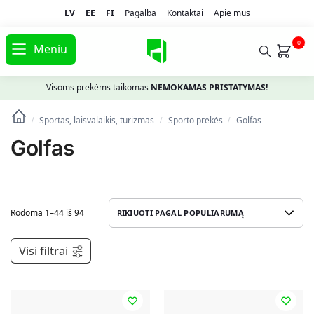
LV
EE
FI
Pagalba
Kontaktai
Apie mus
0
Meniu
Visoms prekėms taikomas
NEMOKAMAS PRISTATYMAS!
Sportas, laisvalaikis, turizmas
Spоrto prekės
Golfas
/
/
/
Golfas
Rodoma 1–44 iš 94
Visi filtrai