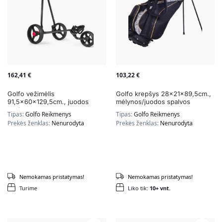
162,41
€
103,22
€
Golfo vežimėlis
Golfo krepšys 28x21x89,5cm.,
91,5x60x129,5cm., juodos
mėlynos/juodos spalvos
spalvos
Tipas:
Golfo Reikmenys
Tipas:
Golfo Reikmenys
Prekės ženklas:
Nenurodyta
Prekės ženklas:
Nenurodyta
Nemokamas pristatymas!
Nemokamas pristatymas!
Turime
Liko tik:
10+ vnt.