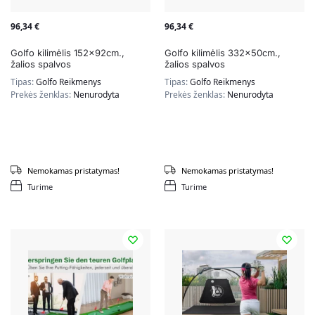
96,34
€
96,34
€
Golfo kilimėlis 152x92cm.,
Golfo kilimėlis 332x50cm.,
žalios spalvos
žalios spalvos
Tipas:
Golfo Reikmenys
Tipas:
Golfo Reikmenys
Prekės ženklas:
Nenurodyta
Prekės ženklas:
Nenurodyta
Nemokamas pristatymas!
Nemokamas pristatymas!
Turime
Turime