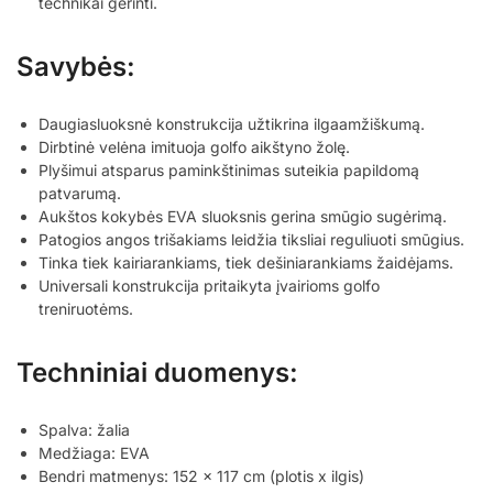
technikai gerinti.
Savybės:
Daugiasluoksnė konstrukcija užtikrina ilgaamžiškumą.
Dirbtinė velėna imituoja golfo aikštyno žolę.
Plyšimui atsparus paminkštinimas suteikia papildomą
patvarumą.
Aukštos kokybės EVA sluoksnis gerina smūgio sugėrimą.
Patogios angos trišakiams leidžia tiksliai reguliuoti smūgius.
Tinka tiek kairiarankiams, tiek dešiniarankiams žaidėjams.
Universali konstrukcija pritaikyta įvairioms golfo
treniruotėms.
Techniniai duomenys:
Spalva: žalia
Medžiaga: EVA
Bendri matmenys: 152 x 117 cm (plotis x ilgis)