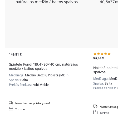
149,81
€
53,33
€
Spintelė Fondi 116,4x90x40 cm, natūralios
Naktinė spinte
medžio / baltos spalvos
spalvos
Medžiaga:
Medžio Drožlių Plokštė (MDP)
Medžiaga:
Medži
Spalva:
Balta
Spalva:
Balta
Prekės ženklas:
Kobi Meble
Prekės ženklas:
Nemokamas pristatymas!
Nemokamas p
Turime
Turime