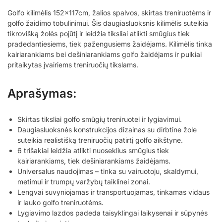
Golfo kilimėlis 152x117cm, žalios spalvos, skirtas treniruotėms ir
golfo žaidimo tobulinimui. Šis daugiasluoksnis kilimėlis suteikia
tikrovišką žolės pojūtį ir leidžia tiksliai atlikti smūgius tiek
pradedantiesiems, tiek pažengusiems žaidėjams. Kilimėlis tinka
kairiarankiams bei dešiniarankiams golfo žaidėjams ir puikiai
pritaikytas įvairiems treniruočių tikslams.
Aprašymas:
Skirtas tiksliai golfo smūgių treniruotei ir lygiavimui.
Daugiasluoksnės konstrukcijos dizainas su dirbtine žole
suteikia realistišką treniruočių patirtį golfo aikštyne.
6 trišakiai leidžia atlikti nuoseklius smūgius tiek
kairiarankiams, tiek dešiniarankiams žaidėjams.
Universalus naudojimas – tinka su vairuotoju, skaldymui,
metimui ir trumpų varžybų taiklinei zonai.
Lengvai suvyniojamas ir transportuojamas, tinkamas vidaus
ir lauko golfo treniruotėms.
Lygiavimo lazdos padeda taisyklingai laikysenai ir sūpynės