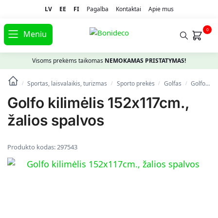
LV
EE
FI
Pagalba
Kontaktai
Apie mus
0
Meniu
Visoms prekėms taikomas
NEMOKAMAS PRISTATYMAS!
Sportas, laisvalaikis, turizmas
Spоrto prekės
Golfas
Golfo kilimėlis 152x117cm., žalios spalvos
/
/
/
/
Golfo kilimėlis 152x117cm.,
žalios spalvos
Produkto kodas:
297543