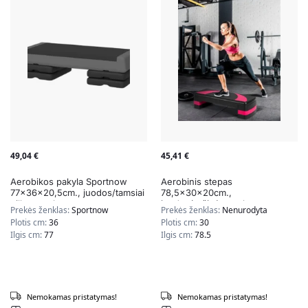
49,04
€
45,41
€
Aerobikos pakyla Sportnow
Aerobinis stepas
77x36x20,5cm., juodos/tamsiai
78,5x30x20cm.,
pilkos spalvos
juodos/rožinės spalvos
Prekės ženklas:
Sportnow
Prekės ženklas:
Nenurodyta
Plotis cm:
36
Plotis cm:
30
Ilgis cm:
77
Ilgis cm:
78.5
Nemokamas pristatymas!
Nemokamas pristatymas!