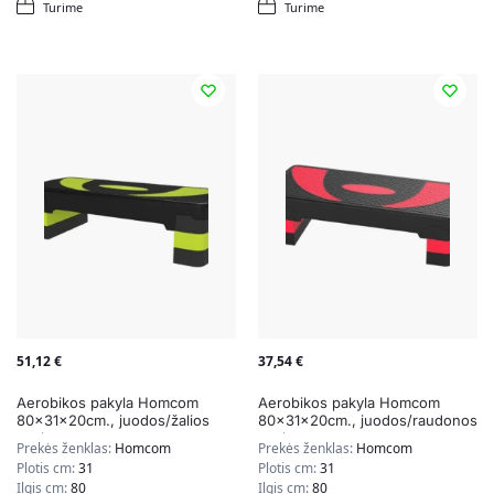
Turime
Turime
51,12
€
37,54
€
Aerobikos pakyla Homcom
Aerobikos pakyla Homcom
80x31x20cm., juodos/žalios
80x31x20cm., juodos/raudonos
spalvos
spalvos
Prekės ženklas:
Homcom
Prekės ženklas:
Homcom
Plotis cm:
31
Plotis cm:
31
Ilgis cm:
80
Ilgis cm:
80