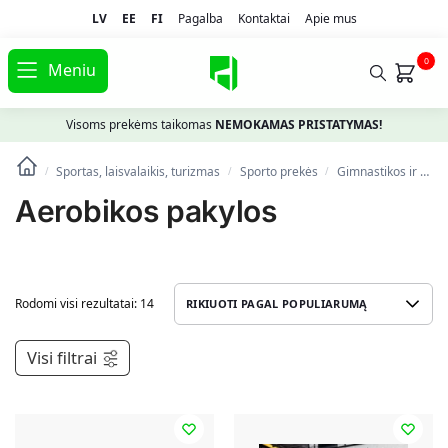
LV
EE
FI
Pagalba
Kontaktai
Apie mus
0
Meniu
Visoms prekėms taikomas
NEMOKAMAS PRISTATYMAS!
Sportas, laisvalaikis, turizmas
Spоrto prekės
Gimnastikos ir fitneso prekės
/
/
/
Aerobikos pakylos
Rodomi visi rezultatai: 14
Visi filtrai