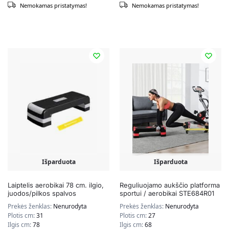
Nemokamas pristatymas!
Nemokamas pristatymas!
Išparduota
Išparduota
Laiptelis aerobikai 78 cm. ilgio,
Reguliuojamo aukščio platforma
juodos/pilkos spalvos
sportui / aerobikai STE684R01
Prekės ženklas:
Nenurodyta
Prekės ženklas:
Nenurodyta
Plotis cm:
31
Plotis cm:
27
Ilgis cm:
78
Ilgis cm:
68