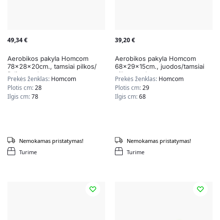
49,34
€
39,20
€
Aerobikos pakyla Homcom
Aerobikos pakyla Homcom
78x28x20cm., tamsiai pilkos/
68x29x15cm., juodos/tamsiai
žalios spalvos
pilkos spalvos
Prekės ženklas:
Homcom
Prekės ženklas:
Homcom
Plotis cm:
28
Plotis cm:
29
Ilgis cm:
78
Ilgis cm:
68
Nemokamas pristatymas!
Nemokamas pristatymas!
Turime
Turime