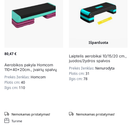
Išparduota
80,47
€
Laiptelis aerobikai 10/15/20 cm.,
juodos/žydros spalvos
Aerobikos pakyla Homcom
Prekės ženklas:
Nenurodyta
110x40x20cm., įvairių spalvų
Plotis cm:
31
Prekės ženklas:
Homcom
Ilgis cm:
78
Plotis cm:
40
Ilgis cm:
110
Nemokamas pristatymas!
Nemokamas pristatymas!
Turime