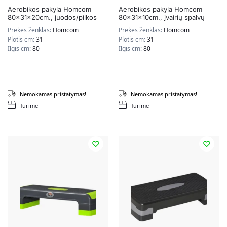
Aerobikos pakyla Homcom
Aerobikos pakyla Homcom
80x31x20cm., juodos/pilkos
80x31x10cm., įvairių spalvų
spalvos
Prekės ženklas:
Homcom
Prekės ženklas:
Homcom
Plotis cm:
31
Plotis cm:
31
Ilgis cm:
80
Ilgis cm:
80
Nemokamas pristatymas!
Nemokamas pristatymas!
Turime
Turime