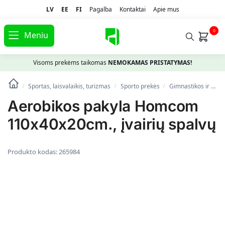
LV
EE
FI
Pagalba
Kontaktai
Apie mus
0
Meniu
Visoms prekėms taikomas
NEMOKAMAS PRISTATYMAS!
Sportas, laisvalaikis, turizmas
Spоrto prekės
Gimnastikos ir fitneso prekės
/
/
/
Aerobikos pakyla Homcom
110x40x20cm., įvairių spalvų
Produkto kodas:
265984