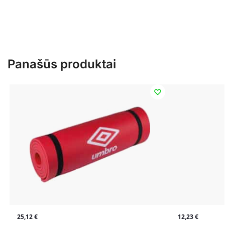
Panašūs produktai
25,12
€
12,23
€