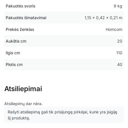
Pakuotės svoris
9 kg
Pakuotės išmatavimai
1,15 × 0,42 × 0,21 m
Prekės ženklas
Homcom
Aukštis cm
20
Ilgis cm
110
Plotis cm
40
Atsiliepimai
Atsiliepimų dar nėra.
Rašyti atsiliepimą gali tik prisijungę pirkėjai, kurie yra įsigiję
šį produktą.