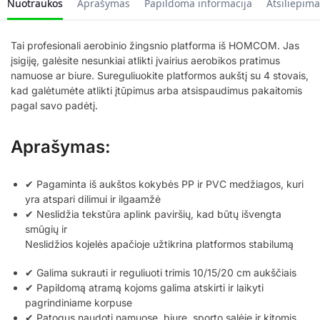
Nuotraukos
Aprašymas
Papildoma informacija
Atsiliepima
Tai profesionali aerobinio žingsnio platforma iš HOMCOM. Jas
įsigiję, galėsite nesunkiai atlikti įvairius aerobikos pratimus
namuose ar biure. Sureguliuokite platformos aukštį su 4 stovais,
kad galėtumėte atlikti įtūpimus arba atsispaudimus pakaitomis
pagal savo padėtį.
Aprašymas:
✔ Pagaminta iš aukštos kokybės PP ir PVC medžiagos, kuri
yra atspari dilimui ir ilgaamžė
✔ Neslidžia tekstūra aplink paviršių, kad būtų išvengta
smūgių ir
Neslidžios kojelės apačioje užtikrina platformos stabilumą
✔ Galima sukrauti ir reguliuoti trimis 10/15/20 cm aukščiais
✔ Papildomą atramą kojoms galima atskirti ir laikyti
pagrindiniame korpuse
✔ Patogus naudoti namuose, biure, sporto salėje ir kitomis