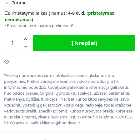
Turime
Pristatymo laikas į namus:
4-8 d. d.
(pristatymas
nemokamas)
*Pristatymo terminai yra preliminarūs.
Į krepšelį
*Prekių nuotraukos skirtos tik iliustraciniams tikslams ir yra
pavyzdinės. Prekės aprašyme esančios video nuorodos yra tik
informacinio pobūdžio, todėl jose pateikiama informacija gali skirtis
nuo pačios prekės. Originalių produktų spalvos, užrašai, parametrai,
matmenys, dydžiai, funkcijos, ir/ar bet kurios kitos savybės dėl savo
vizualinių ypatybių gali atrodyti kitaip negu realybėje, todėl prašome
vadovautis prekių specifikacijomis, kurios nurodytos prekių kortelėse.
Kilus klausimams, visada laukiame Jūsų skambučio telefonu +370 632
51053 arba el. paštu klientai@bonideco.lt.