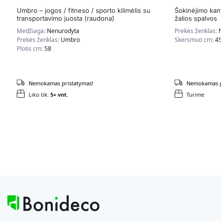
Umbro – jogos / fitneso / sporto kilimėlis su
Šokinėjimo ka
transportavimo juosta (raudona)
žalios spalvos
Medžiaga:
Nenurodyta
Prekės ženklas:
Prekės ženklas:
Umbro
Skersmuo cm:
4
Plotis cm:
58
Nemokamas pristatymas!
Nemokamas p
Liko tik:
5+ vnt.
Turime