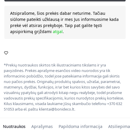
Atsiprašome, šios prekės dabar neturime. Tačiau
siūlome pateikti užklausą ir mes Jus informuosime kada
prekė vėl atsiras prekyboje. Taip pat galite tęsti
apsipirkimą grįždami
atgal
.
*Prekių nuotraukos skirtos tik iliustraciniams tikslams ir yra
pavyzdinės. Prekės aprašyme esančios video nuorodos yra tik
informacinio pobūdžio, todėl jose pateikiama informacija gali skirtis
nuo pačios prekės. Originalių produktų spalvos, užrašai, parametrai,
matmenys, dydžiai, funkcijos, ir/ar bet kurios kitos savybės dėl savo
vizualinių ypatybių gali atrodyti kitaip negu realybėje, todėl prašome
vadovautis prekių specifikacijomis, kurios nurodytos prekių kortelėse.
Kilus klausimams, visada laukiame Jūsų skambučio telefonu +370 632
51053 arba el. paštu klientai@bonideco.lt.
Nuotraukos
Aprašymas
Papildoma informacija
Atsiliepima