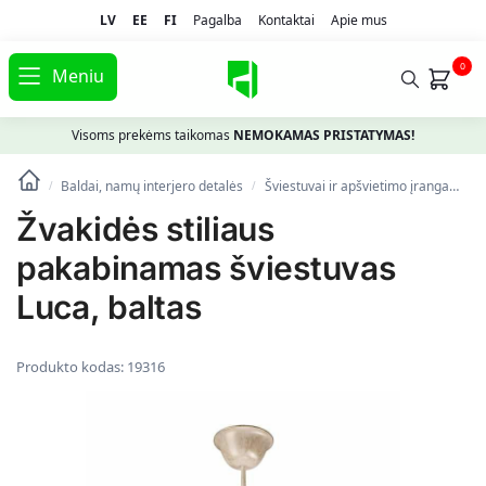
LV
EE
FI
Pagalba
Kontaktai
Apie mus
0
Meniu
Visoms prekėms taikomas
NEMOKAMAS PRISTATYMAS!
Baldai, namų interjero detalės
Šviestuvai ir apšvietimo įranga
Pa
/
/
Žvakidės stiliaus
pakabinamas šviestuvas
Luca, baltas
Produkto kodas:
19316