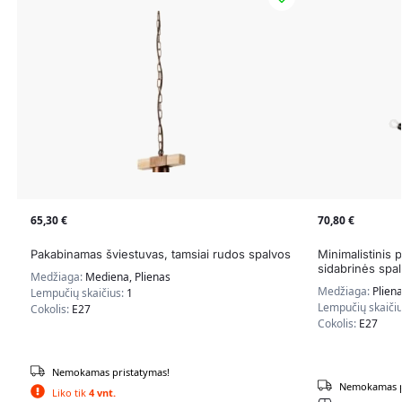
65,30
€
70,80
€
Pakabinamas šviestuvas, tamsiai rudos spalvos
Minimalistinis 
sidabrinės spa
Medžiaga:
Mediena, Plienas
Medžiaga:
Plien
Lempučių skaičius:
1
Lempučių skaiči
Cokolis:
E27
Cokolis:
E27
Nemokamas pristatymas!
Nemokamas p
Liko tik
4 vnt.