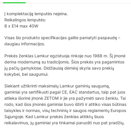
Į komplektaciją lemputės neįeina.
Reikalingos lemputės:
8 x E14 max 40W
Visas šio produkto specifikacijas galite pamatyti paspaudę –
daugiau informacijos.
Prekės ženklas Lamkur egzistuoja rinkoje nuo 1988 m. Šį įmonė
derina modernumą su tradicijomis. Šios prekės yra pagamintos
jų pačių gamyklose. Didžiausią dėmėsį skyria savo prekių
kokybei, bei saugumui.
Siekiant užtikrinti maksimalų Lamkur gaminių saugumą,
gaminiai yra sertifikuoti pagal CE, EAC standartus, taip pat juos
atlieka išorinė įmonė ZETOM ir jie yra pažymėti savo ženklu. Tai
rodo, kad šios įmonės gaminiai buvo ištirti ir atitiko visas būtinas
taisykles ir normas, visų techninių ir saugos reglamentų Europos
Sąjungoje. Kad Lamkur prekės ženklas atitiktų šiuos
reikalavimus, jų gaminiai yra tinkamai paruošti nuo pat pradžių.