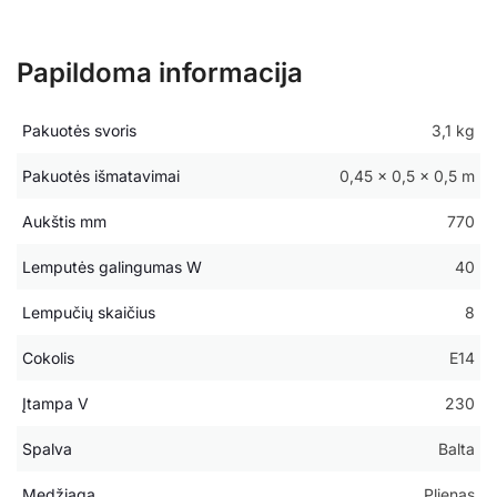
Papildoma informacija
Pakuotės svoris
3,1 kg
Pakuotės išmatavimai
0,45 × 0,5 × 0,5 m
Aukštis mm
770
Lemputės galingumas W
40
Lempučių skaičius
8
Cokolis
E14
Įtampa V
230
Spalva
Balta
Medžiaga
Plienas