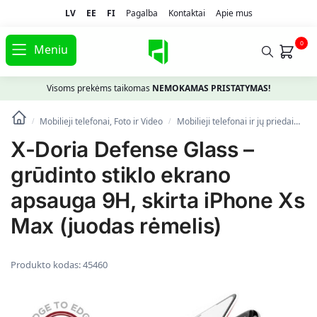
LV
EE
FI
Pagalba
Kontaktai
Apie mus
0
Meniu
Visoms prekėms taikomas
NEMOKAMAS PRISTATYMAS!
Mobilieji telefonai, Foto ir Video
Mobilieji telefonai ir jų priedai
Ap
/
/
X-Doria Defense Glass –
grūdinto stiklo ekrano
apsauga 9H, skirta iPhone Xs
Max (juodas rėmelis)
Produkto kodas:
45460