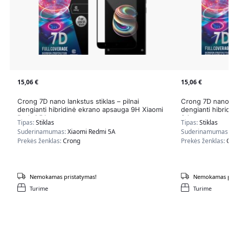
15,06
€
15,06
€
Crong 7D nano lankstus stiklas – pilnai
Crong 7D nano l
dengianti hibridinė ekrano apsauga 9H Xiaomi
dengianti hibr
Redmi 5A
3.1
Tipas:
Stiklas
Tipas:
Stiklas
Suderinamumas:
Xiaomi Redmi 5A
Suderinamumas
Prekės ženklas:
Crong
Prekės ženklas:
Nemokamas pristatymas!
Nemokamas p
Turime
Turime