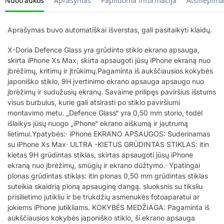
Nuotraukos
Aprašymas
Papildoma informacija
Atsiliepima
Aprašymas buvo automatiškai išverstas, gali pasitaikyti klaidų.
X-Doria Defence Glass yra grūdinto stiklo ekrano apsauga,
skirta iPhone Xs Max, skirta apsaugoti jūsų iPhone ekraną nuo
įbrėžimų, kritimų ir įtrūkimų.Pagaminta iš aukščiausios kokybės
japoniško stiklo, 9H įvertinimo ekrano apsauga apsaugo nuo
įbrėžimų ir sudužusių ekranų. Savaime prilipęs paviršius išstums
visus burbulus, kurie gali atsirasti po stiklo paviršiumi
montavimo metu. „Defence Glass“ yra 0,50 mm storio, todėl
išlaikys jūsų nuogo „iPhone“ ekrano aiškumą ir jautrumą
lietimui.Ypatybės:· iPhone EKRANO APSAUGOS: Suderinamas
su iPhone Xs Max· ULTRA -KIETUS GRŪDINTAS STIKLAS: itin
kietas 9H grūdintas stiklas, skirtas apsaugoti jūsų iPhone
ekraną nuo įbrėžimų, smūgių ir ekrano dūžtymo.· Ypatingai
plonas grūdintas stiklas: itin plonas 0,50 mm grūdintas stiklas
suteikia skaidrią ploną apsauginę dangą. sluoksnis su tiksliu
prisilietimo jutikliu ir be trukdžių asmenukės fotoaparatui ar
jokiems iPhone jutikliams. KOKYBĖS MEDŽIAGA: Pagaminta iš
aukščiausios kokybės japoniško stiklo, ši ekrano apsauga