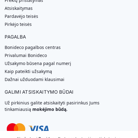
Prekių pristatymas
Atsiskaitymas
Pardavėjo teisės
Pirkėjo teisės
PAGALBA
Bonideco pagalbos centras
Privalumai Bonideco
Užsakymo būsena pagal numerį
Kaip pateikti užsakymą
Dažnai užduodami klausimai
GALIMI ATSISKAITYMO BŪDAI
Už pirkinius galite atsiskaityti pasirinkus Jums
tinkamiausią
mokėjimo būdą.