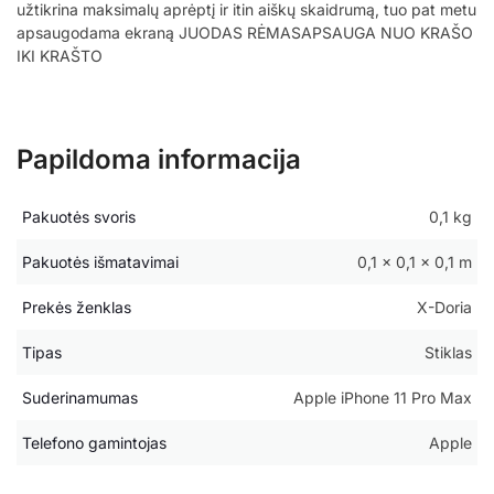
užtikrina maksimalų aprėptį ir itin aiškų skaidrumą, tuo pat metu
apsaugodama ekraną JUODAS RĖMASAPSAUGA NUO KRAŠO
IKI KRAŠTO
Papildoma informacija
Pakuotės svoris
0,1 kg
Pakuotės išmatavimai
0,1 × 0,1 × 0,1 m
Prekės ženklas
X-Doria
Tipas
Stiklas
Suderinamumas
Apple iPhone 11 Pro Max
Telefono gamintojas
Apple