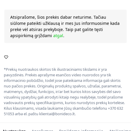
Atsiprašome, šios prekės dabar neturime. Tačiau
siūlome pateikti užklausą ir mes Jus informuosime kada
prekė vėl atsiras prekyboje. Taip pat galite tęsti
apsipirkimą grįždami
atgal
.
*Prekių nuotraukos skirtos tik iliustraciniams tikslams ir yra
pavyzdinės. Prekės aprašyme esančios video nuorodos yra tik
informacinio pobūdžio, todėl jose pateikiama informacija gali skirtis
nuo pačios prekės. Originalių produktų spalvos, užrašai, parametrai,
matmenys, dydžiai, funkcijos, ir/ar bet kurios kitos savybės dėl savo
vizualinių ypatybių gali atrodyti kitaip negu realybėje, todėl prašome
vadovautis prekių specifikacijomis, kurios nurodytos prekių kortelėse.
Kilus klausimams, visada laukiame Jūsų skambučio telefonu +370 632
51053 arba el. paštu klientai@bonideco.lt.