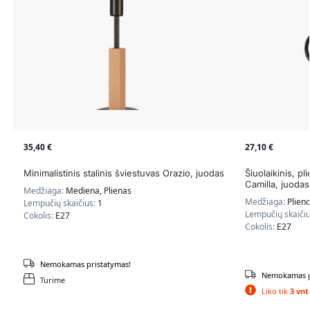
35,40
€
27,10
€
Minimalistinis stalinis šviestuvas Orazio, juodas
Šiuolaikinis, pl
Camilla, juodas
Medžiaga:
Mediena, Plienas
Medžiaga:
Plien
Lempučių skaičius:
1
Lempučių skaiči
Cokolis:
E27
Cokolis:
E27
Nemokamas pristatymas!
Nemokamas p
Turime
Liko tik
3 vnt