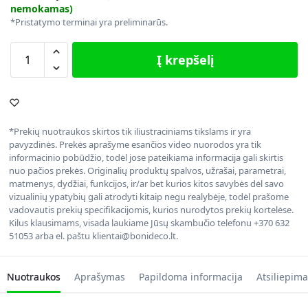
nemokamas)
*Pristatymo terminai yra preliminarūs.
Į krepšelį
*Prekių nuotraukos skirtos tik iliustraciniams tikslams ir yra
pavyzdinės. Prekės aprašyme esančios video nuorodos yra tik
informacinio pobūdžio, todėl jose pateikiama informacija gali skirtis
nuo pačios prekės. Originalių produktų spalvos, užrašai, parametrai,
matmenys, dydžiai, funkcijos, ir/ar bet kurios kitos savybės dėl savo
vizualinių ypatybių gali atrodyti kitaip negu realybėje, todėl prašome
vadovautis prekių specifikacijomis, kurios nurodytos prekių kortelėse.
Kilus klausimams, visada laukiame Jūsų skambučio telefonu +370 632
51053 arba el. paštu klientai@bonideco.lt.
Nuotraukos
Aprašymas
Papildoma informacija
Atsiliepima