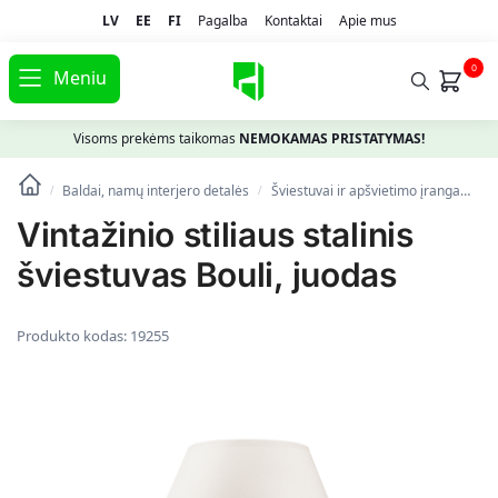
LV
EE
FI
Pagalba
Kontaktai
Apie mus
0
Meniu
Visoms prekėms taikomas
NEMOKAMAS PRISTATYMAS!
Baldai, namų interjero detalės
Šviestuvai ir apšvietimo įranga
St
/
/
Vintažinio stiliaus stalinis
šviestuvas Bouli, juodas
Produkto kodas:
19255