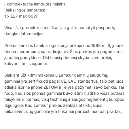
Į komplektaciją lemputės neįeina.
Reikalingos lemputės:
1 x E27 max 60W
Visas šio produkto specifikacijas galite pamatyti paspaudę –
daugiau informacijos.
Prekės ženklas Lamkur egzistuoja rinkoje nuo 1988 m. Šį įmonė
derina modernumą su tradicijomis. Šios prekės yra pagamintos
jų pačių gamyklose. Didžiausią dėmėsį skyria savo prekių
kokybei, bei saugumui.
Siekiant užtikrinti maksimalų Lamkur gaminių saugumą,
gaminiai yra sertifikuoti pagal CE, EAC standartus, taip pat juos
atlieka išorinė įmonė ZETOM ir jie yra pažymėti savo ženklu. Tai
rodo, kad šios įmonės gaminiai buvo ištirti ir atitiko visas būtinas
taisykles ir normas, visų techninių ir saugos reglamentų Europos
Sąjungoje. Kad Lamkur prekės ženklas atitiktų šiuos
reikalavimus, jų gaminiai yra tinkamai paruošti nuo pat pradžių.