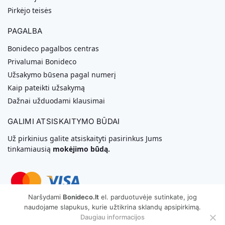
Pirkėjo teisės
PAGALBA
Bonideco pagalbos centras
Privalumai Bonideco
Užsakymo būsena pagal numerį
Kaip pateikti užsakymą
Dažnai užduodami klausimai
GALIMI ATSISKAITYMO BŪDAI
Už pirkinius galite atsiskaityti pasirinkus Jums
tinkamiausią
mokėjimo būdą.
Naršydami
Bonideco.lt
el. parduotuvėje sutinkate, jog
naudojame slapukus, kurie užtikrina sklandų apsipirkimą.
Svetainių Kūrimas
Daugiau informacijos