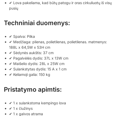
✔ Lova pakeliama, kad būtų patogu ir oras cirkuliuotų iš visų
pusių
Techniniai duomenys:
✔ Spalva: Pilka
✔ Medžiaga: plienas, polietilenas, polietilenas. matmenys:
188L x 64,5W x 53H cm
✔ Sėdynės aukštis: 37 cm
✔ Pagalvėlės dydis: 37L x 13W cm
✔ Maišelio dydis: 28L x 25W cm
✔ Sulankstytas dydis: 15 A x 1 cm
✔ Keliamoji galia: 150 kg
Pristatymo apimtis:
✔ 1 x sulankstoma kempingo lova
✔ 1 x čiužinys
✔ 1 x galvos atrama