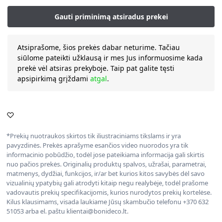
Atsiprašome, šios prekės dabar neturime. Tačiau
siūlome pateikti užklausą ir mes Jus informuosime kada
prekė vėl atsiras prekyboje. Taip pat galite tęsti
apsipirkimą grįždami
atgal
.
*Prekių nuotraukos skirtos tik iliustraciniams tikslams ir yra
pavyzdinės. Prekės aprašyme esančios video nuorodos yra tik
informacinio pobūdžio, todėl jose pateikiama informacija gali skirtis
nuo pačios prekės. Originalių produktų spalvos, užrašai, parametrai,
matmenys, dydžiai, funkcijos, ir/ar bet kurios kitos savybės dėl savo
vizualinių ypatybių gali atrodyti kitaip negu realybėje, todėl prašome
vadovautis prekių specifikacijomis, kurios nurodytos prekių kortelėse.
Kilus klausimams, visada laukiame Jūsų skambučio telefonu +370 632
51053 arba el. paštu klientai@bonideco.lt.