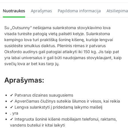
Nuotraukos
Aprašymas
Papildoma informacija
Atsiliepima
Su „Outsunny“ nešiojama sulankstoma stovyklavimo lova
visada turėsite patogią vietą pailsėti kelyje. Sulankstoma
kempingo lova turi praktišką šoninę kišenę, kurioje lengvai
susidėsite smulkius daiktus. Plieninis rėmas ir patvarus
Oksfordo audinys gali patogiai atlaikyti iki 150 kg. Jis taip pat
yra labai universalus ir gali būti naudojamas stovyklaujant, kaip
svečių lova ar bet kas tarp jų.
Aprašymas:
✔ Patvarus dizainas suaugusiems
✔ Apverčiamas čiužinys suteikia šilumos ir vėsos, kai reikia
✔ Lengva sulankstyti į pridedamą laikymo maišelį
. yra
✔ Integruota šoninė kišenė mobiliajam telefonui, raktams,
vandens buteliui ir kitai laikyti