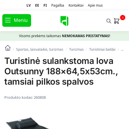
LV
EE
FI
Pagalba
Kontaktai
Apie mus
0
Meniu
Visoms prekėms taikomas
NEMOKAMAS PRISTATYMAS!
Sportas, laisvalaikis, turizmas
Turizmas
Turistiniai baldai
Turi
/
/
/
/
Turistinė sulankstoma lova
Outsunny 188×64,5x53cm.,
tamsiai pilkos spalvos
Produkto kodas:
260808