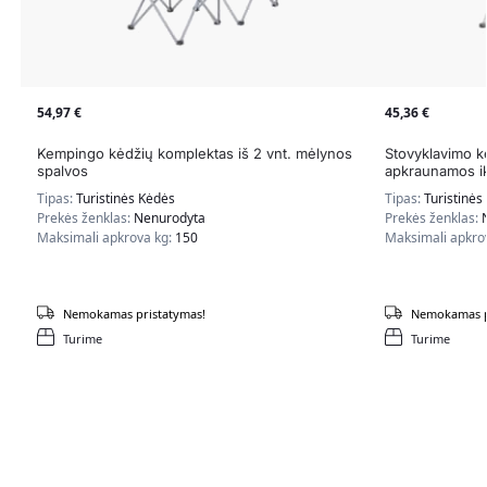
54,97
€
45,36
€
Kempingo kėdžių komplektas iš 2 vnt. mėlynos
Stovyklavimo kė
spalvos
apkraunamos ik
Tipas:
Turistinės Kėdės
Tipas:
Turistinės
Prekės ženklas:
Nenurodyta
Prekės ženklas:
Maksimali apkrova kg:
150
Maksimali apkro
Nemokamas pristatymas!
Nemokamas p
Turime
Turime