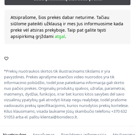
Atsiprašome, šios prekės dabar neturime. Tačiau
siūlome pateikti užklausą ir mes Jus informuosime kada
prekė vėl atsiras prekyboje. Taip pat galite tęsti
apsipirkimą grįždami
atgal
.
*Prekių nuotraukos skirtos tik iliustraciniams tikslams ir yra
pavyzdinės. Prekės aprašyme esančios video nuorodos yra tik
informacinio pobūdžio, todėl jose pateikiama informacija gali skirtis
nuo pačios prekės. Originalių produktų spalvos, užrašai, parametrai,
matmenys, dydžiai, funkcijos, ir/ar bet kurios kitos savybės dėl savo
vizualinių ypatybių gali atrodyti kitaip negu realybėje, todėl prašome
vadovautis prekių specifikacijomis, kurios nurodytos prekių kortelėse.
Kilus klausimams, visada laukiame Jūsų skambučio telefonu +370 632
51053 arba el. paštu klientai@bonideco.lt.
Nuotraukos
Aprašymas
Papildoma informacija
Atsiliepima