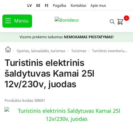
LV
EE
FI
Pagalba
Kontaktai
Apie mus
0
Meniu
Visoms prekėms taikomas
NEMOKAMAS PRISTATYMAS!
Sportas, laisvalaikis, turizmas
Turizmas
Turistinis inventorius
/
/
/
Turistinis elektrinis
šaldytuvas Kamai 25l
12v/230v, juodas
Produkto kodas:
89691