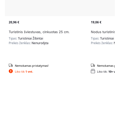
20,96
€
19,06
€
Turistinis šviestuvas, cinkuotas 25 cm.
Nodus turistini
Tipas:
Turistiniai Žibintai
Tipas:
Turistiniai
Prekės ženklas:
Nenurodyta
Prekės ženklas:
Nemokamas pristatymas!
Nemokamas p
Liko tik
1 vnt.
Liko tik:
10+ v