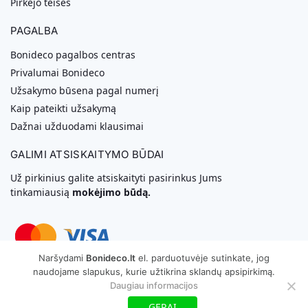
Pirkėjo teisės
PAGALBA
Bonideco pagalbos centras
Privalumai Bonideco
Užsakymo būsena pagal numerį
Kaip pateikti užsakymą
Dažnai užduodami klausimai
GALIMI ATSISKAITYMO BŪDAI
Už pirkinius galite atsiskaityti pasirinkus Jums
tinkamiausią
mokėjimo būdą.
Naršydami
Bonideco.lt
el. parduotuvėje sutinkate, jog
naudojame slapukus, kurie užtikrina sklandų apsipirkimą.
Svetainių Kūrimas
Daugiau informacijos
GERAI
Copyright © 2026 MB „Bonideco“. Visos teisės saugomos