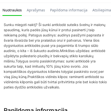
Nuotraukos
Aprašymas
Papildoma informacija
Atsiliepima
Sunku miegoti naktį? Ši sunki antklodė suteiks švelnų ir malonų
spaudimą, kuris padės jūsų kūnui ir protui pasinerti į taip
reikiamą poilsį. Patogus audinys: audinys pasižymi paprasta ir
švaria išvaizda bei yra pralaidus orui ir patvarus. Viena šios
dygsniuotos antklodės pusė yra pagaminta iš trumpo siūlo
audinio, o kita – iš šukuoto audinio.Minkštas užpildas: antklodė
užpildyta poliesterio pluoštų ir bekvapių stiklo karoliukų
mišiniu.Tolygus svorio pasiskirstymas: sunki antklodė yra
sukurta taip, kad imituotų 10% jūsų kūno svorio. Jos
kompaktiškos dygsniuotos kišenės tolygiai paskirsto svorį per
visą jūsų kūną.Praktiškos vidinės kilpos: raminanti antklodė su
vidinėmis kilpomis gali būti tvirtai pritvirtinta prie bet kokio tokio
paties dydžio antklodės užvalkalo.
Papildoma informacija