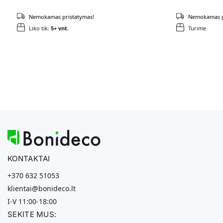
Nemokamas pristatymas!
Nemokamas p
Liko tik:
5+ vnt.
Turime
KONTAKTAI
+370 632 51053
klientai@bonideco.lt
I-V 11:00-18:00
SEKITE MUS: