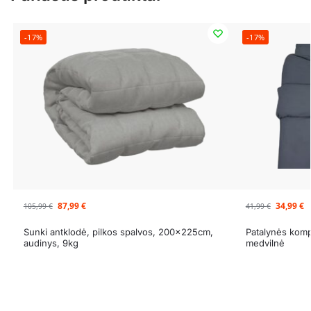
-17%
-17%
87,99
€
34,99
€
105,99
€
41,99
€
Sunki antklodė, pilkos spalvos, 200x225cm,
Patalynės komp
audinys, 9kg
medvilnė