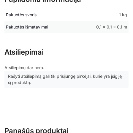
Pakuotės svoris
1 kg
Pakuotės išmatavimai
0,1 × 0,1 × 0,1 m
Atsiliepimai
Atsiliepimų dar nėra.
Rašyti atsiliepimą gali tik prisijungę pirkėjai, kurie yra įsigiję
šį produktą.
Panašūs produktai