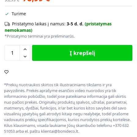
Turime
Pristatymo laikas į namus:
3-5 d. d.
(pristatymas
nemokamas)
*Pristatymo terminai yra preliminarūs.
Į krepšelį
*Prekių nuotraukos skirtos tik iliustraciniams tikslams ir yra
pavyzdinės. Prekės aprašyme esančios video nuorodos yra tik
informacinio pobūdžio, todėl jose pateikiama informacija gali skirtis
nuo pačios prekės. Originalių produktų spalvos, užrašai, parametrai,
matmenys, dydžiai, funkcijos, ir/ar bet kurios kitos savybės dėl savo
vizualinių ypatybių gali atrodyti kitaip negu realybėje, todėl prašome
vadovautis prekių specifikacijomis, kurios nurodytos prekių kortelėse.
Kilus klausimams, visada laukiame Jūsų skambučio telefonu +370 632
51053 arba el. paštu klientai@bonideco.lt.