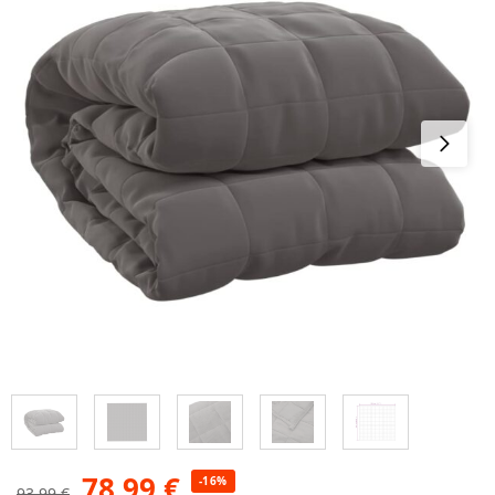
78,99
€
-16%
93,99
€