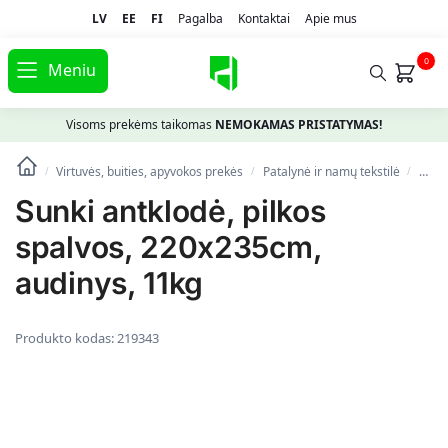
LV
EE
FI
Pagalba
Kontaktai
Apie mus
0
Meniu
Visoms prekėms taikomas
NEMOKAMAS PRISTATYMAS!
Virtuvės, buities, apyvokos prekės
Patalynė ir namų tekstilė
Antk
/
/
/
Sunki antklodė, pilkos
spalvos, 220x235cm,
audinys, 11kg
Produkto kodas:
219343