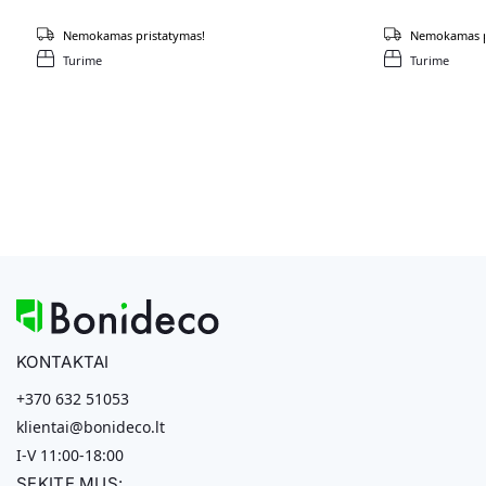
Nemokamas pristatymas!
Nemokamas p
Turime
Turime
KONTAKTAI
+370 632 51053
klientai@bonideco.lt
I-V 11:00-18:00
SEKITE MUS: