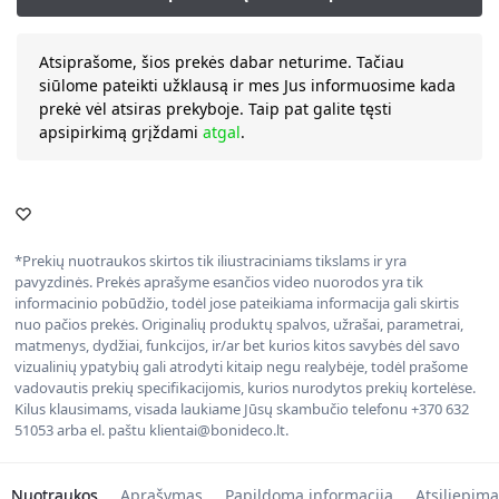
Atsiprašome, šios prekės dabar neturime. Tačiau
siūlome pateikti užklausą ir mes Jus informuosime kada
prekė vėl atsiras prekyboje. Taip pat galite tęsti
apsipirkimą grįždami
atgal
.
*Prekių nuotraukos skirtos tik iliustraciniams tikslams ir yra
pavyzdinės. Prekės aprašyme esančios video nuorodos yra tik
informacinio pobūdžio, todėl jose pateikiama informacija gali skirtis
nuo pačios prekės. Originalių produktų spalvos, užrašai, parametrai,
matmenys, dydžiai, funkcijos, ir/ar bet kurios kitos savybės dėl savo
vizualinių ypatybių gali atrodyti kitaip negu realybėje, todėl prašome
vadovautis prekių specifikacijomis, kurios nurodytos prekių kortelėse.
Kilus klausimams, visada laukiame Jūsų skambučio telefonu +370 632
51053 arba el. paštu klientai@bonideco.lt.
Nuotraukos
Aprašymas
Papildoma informacija
Atsiliepima