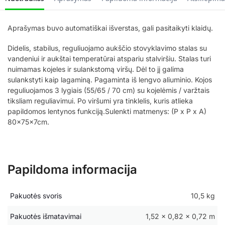
Aprašymas buvo automatiškai išverstas, gali pasitaikyti klaidų.
Didelis, stabilus, reguliuojamo aukščio stovyklavimo stalas su
vandeniui ir aukštai temperatūrai atspariu stalviršiu. Stalas turi
nuimamas kojeles ir sulankstomą viršų. Dėl to jį galima
sulankstyti kaip lagaminą. Pagaminta iš lengvo aliuminio. Kojos
reguliuojamos 3 lygiais (55/65 / 70 cm) su kojelėmis / varžtais
tiksliam reguliavimui. Po viršumi yra tinklelis, kuris atlieka
papildomos lentynos funkciją.Sulenkti matmenys: (P x P x A)
80x75x7cm.
Papildoma informacija
Pakuotės svoris
10,5 kg
Pakuotės išmatavimai
1,52 × 0,82 × 0,72 m