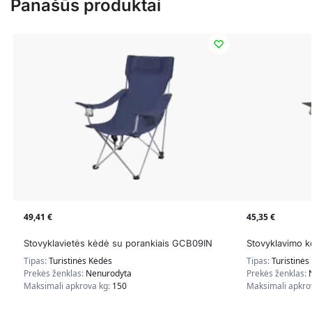
Panašūs produktai
49,41
€
45,35
€
Stovyklavietės kėdė su porankiais GCB09IN
Stovyklavimo
Tipas:
Turistinės Kėdės
Tipas:
Turistinės
Prekės ženklas:
Nenurodyta
Prekės ženklas:
Maksimali apkrova kg:
150
Maksimali apkro