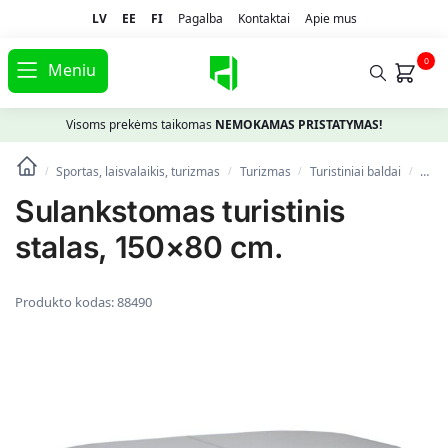
LV
EE
FI
Pagalba
Kontaktai
Apie mus
0
Meniu
Visoms prekėms taikomas
NEMOKAMAS PRISTATYMAS!
Sportas, laisvalaikis, turizmas
Turizmas
Turistiniai baldai
Sula
/
/
/
/
Sulankstomas turistinis
stalas, 150×80 cm.
Produkto kodas:
88490