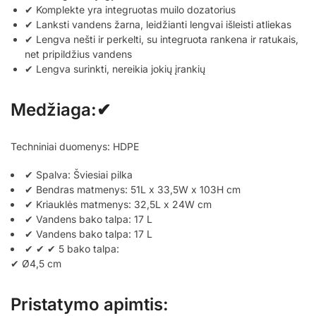
✔ Komplekte yra integruotas muilo dozatorius
✔ Lanksti vandens žarna, leidžianti lengvai išleisti atliekas
✔ Lengva nešti ir perkelti, su integruota rankena ir ratukais,
net pripildžius vandens
✔ Lengva surinkti, nereikia jokių įrankių
Medžiaga:✔
Techniniai duomenys: HDPE
✔ Spalva: Šviesiai pilka
✔ Bendras matmenys: 51L x 33,5W x 103H cm
✔ Kriauklės matmenys: 32,5L x 24W cm
✔ Vandens bako talpa: 17 L
✔ Vandens bako talpa: 17 L
✔ ✔ ✔ 5 bako talpa:
✔ Ø4,5 cm
Pristatymo apimtis: