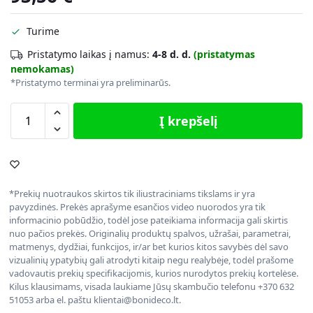
Turime
Pristatymo laikas į namus:
4-8 d. d.
(pristatymas
nemokamas)
*Pristatymo terminai yra preliminarūs.
Į krepšelį
*Prekių nuotraukos skirtos tik iliustraciniams tikslams ir yra
pavyzdinės. Prekės aprašyme esančios video nuorodos yra tik
informacinio pobūdžio, todėl jose pateikiama informacija gali skirtis
nuo pačios prekės. Originalių produktų spalvos, užrašai, parametrai,
matmenys, dydžiai, funkcijos, ir/ar bet kurios kitos savybės dėl savo
vizualinių ypatybių gali atrodyti kitaip negu realybėje, todėl prašome
vadovautis prekių specifikacijomis, kurios nurodytos prekių kortelėse.
Kilus klausimams, visada laukiame Jūsų skambučio telefonu +370 632
51053 arba el. paštu klientai@bonideco.lt.