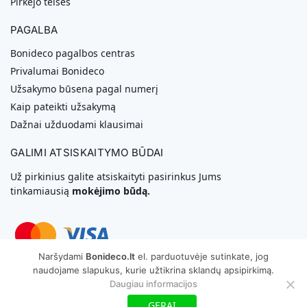
Pirkėjo teisės
PAGALBA
Bonideco pagalbos centras
Privalumai Bonideco
Užsakymo būsena pagal numerį
Kaip pateikti užsakymą
Dažnai užduodami klausimai
GALIMI ATSISKAITYMO BŪDAI
Už pirkinius galite atsiskaityti pasirinkus Jums
tinkamiausią
mokėjimo būdą.
Naršydami
Bonideco.lt
el. parduotuvėje sutinkate, jog
naudojame slapukus, kurie užtikrina sklandų apsipirkimą.
Svetainių Kūrimas
Daugiau informacijos
Copyright © 2026 MB „Bonideco“. Visos teisės saugomos
GERAI