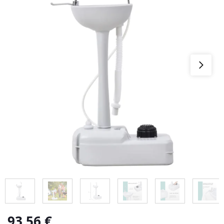
93,56
€