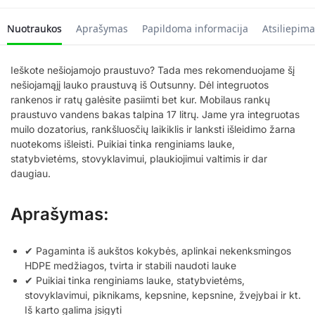
Nuotraukos
Aprašymas
Papildoma informacija
Atsiliepima
Ieškote nešiojamojo praustuvo? Tada mes rekomenduojame šį
nešiojamąjį lauko praustuvą iš Outsunny. Dėl integruotos
rankenos ir ratų galėsite pasiimti bet kur. Mobilaus rankų
praustuvo vandens bakas talpina 17 litrų. Jame yra integruotas
muilo dozatorius, rankšluosčių laikiklis ir lanksti išleidimo žarna
nuotekoms išleisti. Puikiai tinka renginiams lauke,
statybvietėms, stovyklavimui, plaukiojimui valtimis ir dar
daugiau.
Aprašymas:
✔ Pagaminta iš aukštos kokybės, aplinkai nekenksmingos
HDPE medžiagos, tvirta ir stabili naudoti lauke
✔ Puikiai tinka renginiams lauke, statybvietėms,
stovyklavimui, piknikams, kepsnine, kepsnine, žvejybai ir kt.
Iš karto galima įsigyti