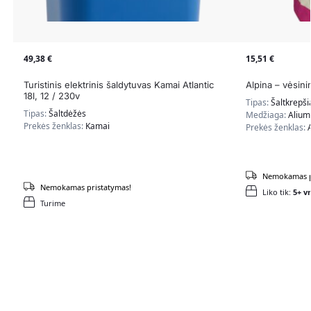
49,38
€
15,51
€
Turistinis elektrinis šaldytuvas Kamai Atlantic
Alpina – vėsini
18l, 12 / 230v
Tipas:
Šaltkrepši
Tipas:
Šaltdėžės
Medžiaga:
Aliumi
Prekės ženklas:
Kamai
Prekės ženklas:
Nemokamas p
Nemokamas pristatymas!
Liko tik:
5+ vn
Turime