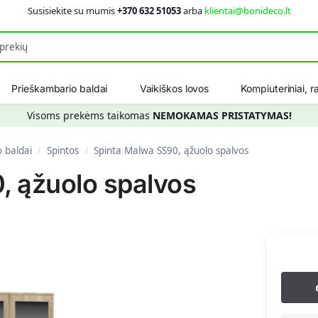
Susisiekite su mumis
+370 632 51053
arba
klientai@bonideco.lt
Ieškot
Prieškambario baldai
Vaikiškos lovos
Kompiuteriniai, ra
Visoms prekėms taikomas
NEMOKAMAS PRISTATYMAS!
 baldai
Spintos
Spinta Malwa SS90, ąžuolo spalvos
/
/
, ąžuolo spalvos