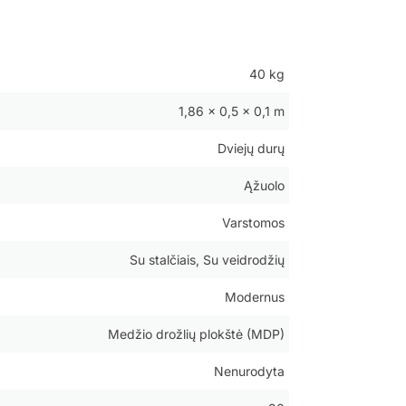
40 kg
1,86 × 0,5 × 0,1 m
Dviejų durų
Ąžuolo
Varstomos
Su stalčiais, Su veidrodžių
Modernus
Medžio drožlių plokštė (MDP)
Nenurodyta