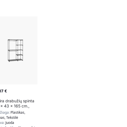
,07
€
ira drabužių spinta
 x 43 x 165 cm.,
dos spalvos
žiaga:
Plastikas,
nas, Tekstilė
lva:
Juoda