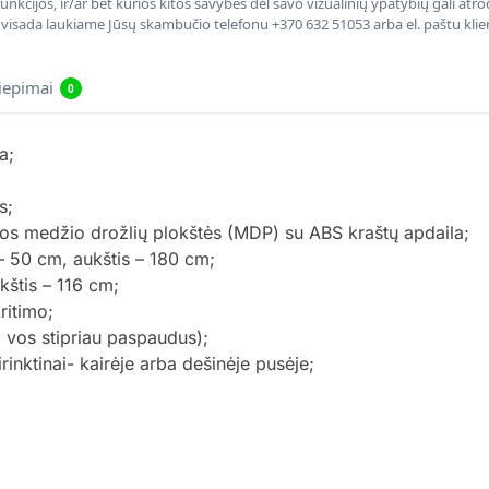
nkcijos, ir/ar bet kurios kitos savybės dėl savo vizualinių ypatybių gali at
, visada laukiame Jūsų skambučio telefonu +370 632 51053 arba el. paštu kli
liepimai
0
a;
s;
tos medžio drožlių plokštės (MDP) su ABS kraštų apdaila;
 – 50 cm, aukštis – 180 cm;
kštis – 116 cm;
ritimo;
 vos stipriau paspaudus);
inktinai- kairėje arba dešinėje pusėje;