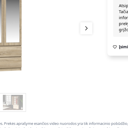
Atsi
Tači
info
prek
grį
Įsimi
nės. Prekės aprašyme esančios video nuorodos yra tik informacinio pobūdžio, 