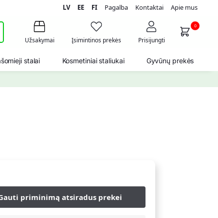
LV
EE
FI
Pagalba
Kontaktai
Apie mus
i
0
Užsakymai
Įsimintinos prekės
Prisijungti
šomieji stalai
Kosmetiniai staliukai
Gyvūnų prekės