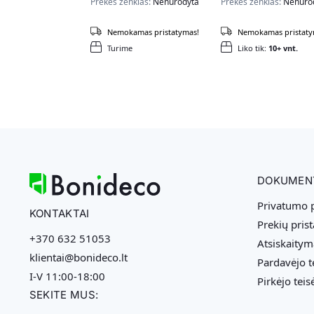
Prekės ženklas:
Nenurodyta
Prekės ženklas:
Nenuro
Nemokamas pristatymas!
Nemokamas pristaty
Turime
Liko tik:
10+ vnt.
DOKUMEN
Privatumo p
KONTAKTAI
Prekių pris
+370 632 51053
Atsiskaitym
klientai@bonideco.lt
Pardavėjo t
I-V 11:00-18:00
Pirkėjo teis
SEKITE MUS: