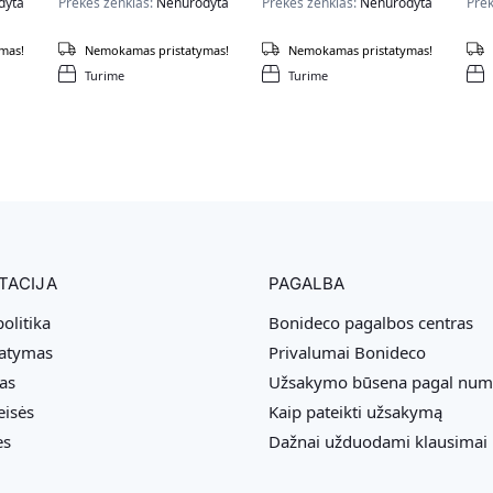
dyta
Prekės ženklas:
Nenurodyta
Prekės ženklas:
Nenurodyta
Prek
mas!
Nemokamas pristatymas!
Nemokamas pristatymas!
Turime
Turime
TACIJA
PAGALBA
olitika
Bonideco pagalbos centras
tatymas
Privalumai Bonideco
as
Užsakymo būsena pagal num
eisės
Kaip pateikti užsakymą
ės
Dažnai užduodami klausimai