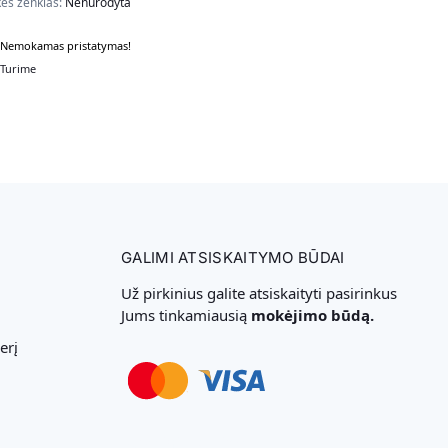
ės ženklas:
Nenurodyta
Nemokamas pristatymas!
Turime
GALIMI ATSISKAITYMO BŪDAI
Už pirkinius galite atsiskaityti pasirinkus
Jums tinkamiausią
mokėjimo būdą.
erį
Svetainių Kūrimas