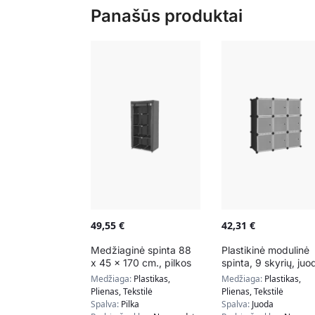
Panašūs produktai
49,55
€
42,31
€
Medžiaginė spinta 88
Plastikinė modulinė
x 45 x 170 cm., pilkos
spinta, 9 skyrių, juo
spalvos
spalvos
Medžiaga:
Plastikas,
Medžiaga:
Plastikas,
Plienas, Tekstilė
Plienas, Tekstilė
Spalva:
Pilka
Spalva:
Juoda