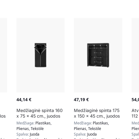
44,14
€
47,19
€
54
Medžiaginė spinta 160
Medžiaginė spinta 175
Atv
dos
x 75 x 45 cm., juodos
x 150 x 45 cm., juodos
112
spalvos
spalvos
juo
Medžiaga:
Plastikas,
Medžiaga:
Plastikas,
Med
Plienas, Tekstilė
Plienas, Tekstilė
Plie
Spalva:
Juoda
Spalva:
Juoda
Spa