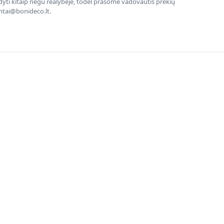
rodyti kitaip negu realybėje, todėl prašome vadovautis prekių
entai@bonideco.lt.