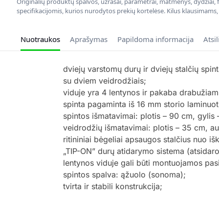
Originalių produktų spalvos, užrašai, parametrai, matmenys, dydžiai, fu
specifikacijomis, kurios nurodytos prekių kortelėse. Kilus klausimams
Nuotraukos
Aprašymas
Papildoma informacija
Atsi
dviejų varstomų durų ir dviejų stalčių spint
su dviem veidrodžiais;
viduje yra 4 lentynos ir pakaba drabužiam
spinta pagaminta iš 16 mm storio laminuo
spintos išmatavimai: plotis – 90 cm, gylis
veidrodžių išmatavimai: plotis – 35 cm, au
ritininiai bėgeliai apsaugos stalčius nuo išk
„TIP-ON” durų atidarymo sistema (atsidaro
lentynos viduje gali būti montuojamos pasir
spintos spalva: ąžuolo (sonoma);
tvirta ir stabili konstrukcija;