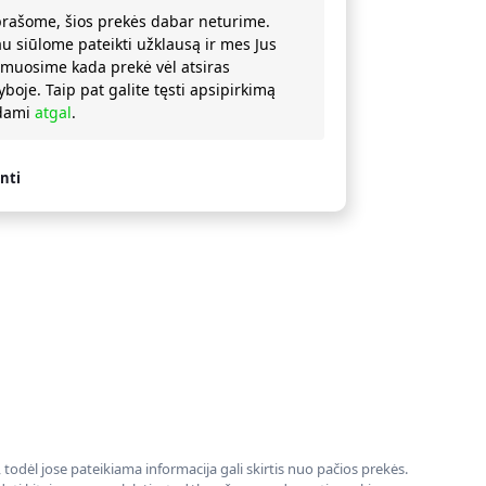
prašome, šios prekės dabar neturime.
au siūlome pateikti užklausą ir mes Jus
rmuosime kada prekė vėl atsiras
yboje. Taip pat galite tęsti apsipirkimą
ždami
atgal
.
nti
todėl jose pateikiama informacija gali skirtis nuo pačios prekės.