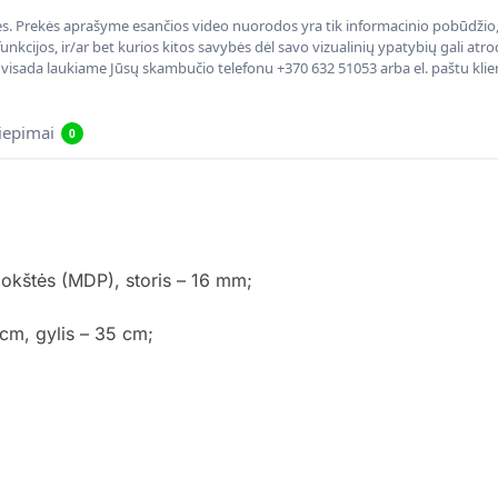
nės. Prekės aprašyme esančios video nuorodos yra tik informacinio pobūdžio, 
nkcijos, ir/ar bet kurios kitos savybės dėl savo vizualinių ypatybių gali at
, visada laukiame Jūsų skambučio telefonu +370 632 51053 arba el. paštu kli
liepimai
0
lokštės (MDP), storis – 16 mm;
 cm, gylis – 35 cm;