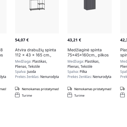
54,07
€
43,21
€
42
88
Atvira drabužių spinta
Medžiaginė spinta
Pla
os
112 x 43 x 165 cm.,
75x45x160cm., pilkos
spi
juodos spalvos
spalvos
spa
Medžiaga:
Plastikas,
Medžiaga:
Plastikas,
Med
Plienas, Tekstilė
Plienas, Tekstilė
Plie
Spalva:
Juoda
Spalva:
Pilka
Spa
dyta
Prekės ženklas:
Nenurodyta
Prekės ženklas:
Nenurodyta
Prek
mas!
Nemokamas pristatymas!
Nemokamas pristatymas!
Turime
Turime