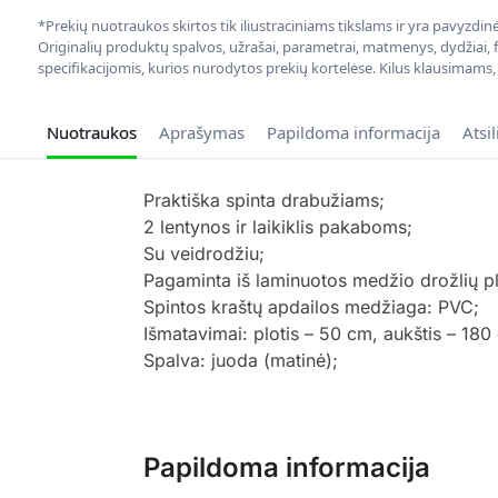
*Prekių nuotraukos skirtos tik iliustraciniams tikslams ir yra pavyzdi
Originalių produktų spalvos, užrašai, parametrai, matmenys, dydžiai, fu
specifikacijomis, kurios nurodytos prekių kortelėse. Kilus klausimams
Nuotraukos
Aprašymas
Papildoma informacija
Atsi
Praktiška spinta drabužiams;
2 lentynos ir laikiklis pakaboms;
Su veidrodžiu;
Pagaminta iš laminuotos medžio drožlių p
Spintos kraštų apdailos medžiaga: PVC;
Išmatavimai: plotis – 50 cm, aukštis – 180
Spalva: juoda (matinė);
Papildoma informacija