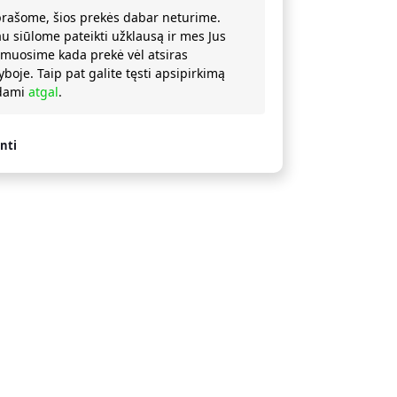
prašome, šios prekės dabar neturime.
au siūlome pateikti užklausą ir mes Jus
rmuosime kada prekė vėl atsiras
yboje. Taip pat galite tęsti apsipirkimą
ždami
atgal
.
nti