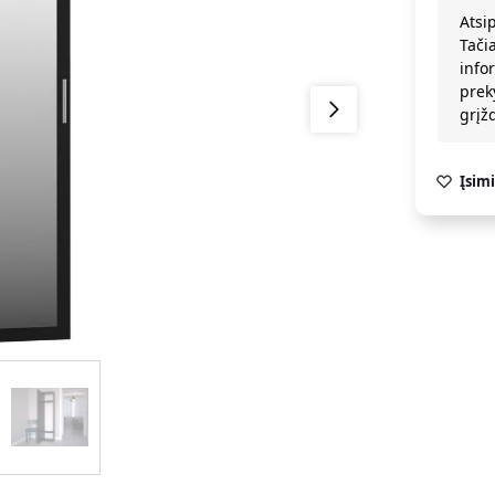
Atsi
Tači
info
prek
grį
Įsimi