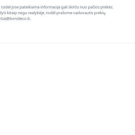
todėl jose pateikiama informacija gali skirtis nuo pačios prekės.
rodyti kitaip negu realybėje, todėl prašome vadovautis prekių
entai@bonideco.lt.