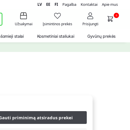
LV
EE
FI
Pagalba
Kontaktai
Apie mus
i
0
Užsakymai
Įsimintinos prekės
Prisijungti
šomieji stalai
Kosmetiniai staliukai
Gyvūnų prekės