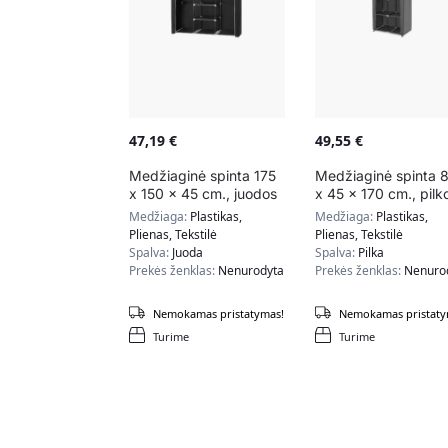
47,19
€
49,55
€
Medžiaginė spinta 175
Medžiaginė spinta 
x 150 x 45 cm., juodos
x 45 x 170 cm., pilk
spalvos
spalvos
Medžiaga:
Plastikas,
Medžiaga:
Plastikas,
Plienas, Tekstilė
Plienas, Tekstilė
Spalva:
Juoda
Spalva:
Pilka
Prekės ženklas:
Nenurodyta
Prekės ženklas:
Nenuro
Nemokamas pristatymas!
Nemokamas pristaty
Turime
Turime