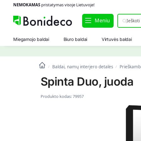
NEMOKAMAS
pristatymas visoje Lietuvoje!
Meniu
Miegamojo baldai
Biuro baldai
Virtuvės baldai
Baldai, namų interjero detalės
Prieškamba
/
/
Spinta Duo, juoda
Produkto kodas:
79957