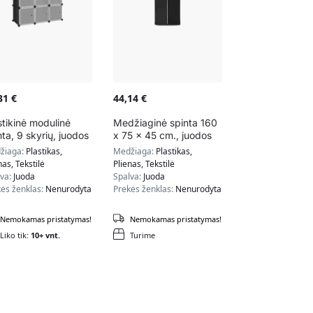
,31
€
44,14
€
stikinė modulinė
Medžiaginė spinta 160
nta, 9 skyrių, juodos
x 75 x 45 cm., juodos
lvos
spalvos
žiaga:
Plastikas,
Medžiaga:
Plastikas,
nas, Tekstilė
Plienas, Tekstilė
lva:
Juoda
Spalva:
Juoda
ės ženklas:
Nenurodyta
Prekės ženklas:
Nenurodyta
Nemokamas pristatymas!
Nemokamas pristatymas!
Liko tik:
10+ vnt.
Turime