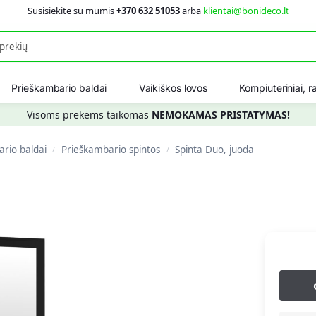
Susisiekite su mumis
+370 632 51053
arba
klientai@bonideco.lt
Ieškot
Prieškambario baldai
Vaikiškos lovos
Kompiuteriniai, ra
Visoms prekėms taikomas
NEMOKAMAS PRISTATYMAS!
rio baldai
Prieškambario spintos
Spinta Duo, juoda
/
/