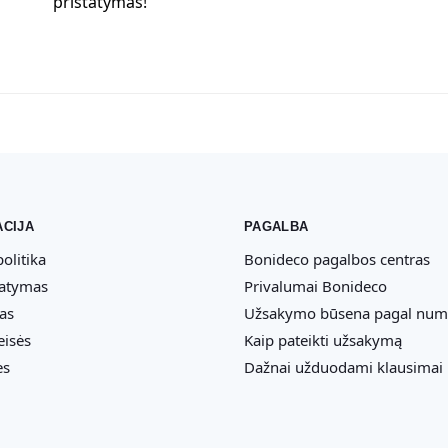
pristatymas!
CIJA
PAGALBA
olitika
Bonideco pagalbos centras
tatymas
Privalumai Bonideco
as
Užsakymo būsena pagal num
eisės
Kaip pateikti užsakymą
ės
Dažnai užduodami klausimai