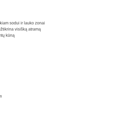
kiam sodui ir lauko zonai
žtikrina visišką atramą
mtų kūną
m