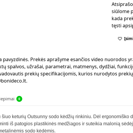
Atsiprašo
siūlome p
kada prek
tęsti aps
Įsim
 yra pavyzdinės. Prekės aprašyme esančios video nuorodos yr
ktų spalvos, užrašai, parametrai, matmenys, dydžiai, funkcijo
 vadovautis prekių specifikacijomis, kurios nurodytos preki
bonideco.lt.
liepimai
0
 šiuo keturių Outsunny sodo kėdžių rinkiniu. Dėl ergonomiško di
nti iš patogios plastikinės medžiagos ir suteikia malonią sėdėji
 metalinėmis sodo kėdėmis.