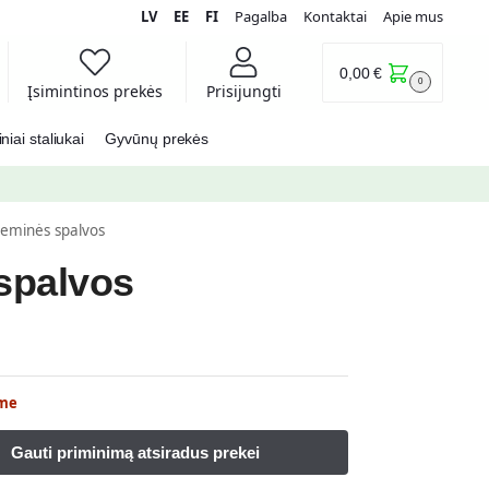
LV
EE
FI
Pagalba
Kontaktai
Apie mus
0,00
€
0
Įsimintinos prekės
Prisijungti
iai staliukai
Gyvūnų prekės
eminės spalvos
spalvos
me