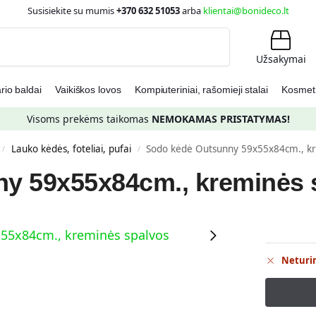
Susisiekite su mumis
+370 632 51053
arba
klientai@bonideco.lt
Ieškoti
Užsakymai
io baldai
Vaikiškos lovos
Kompiuteriniai, rašomieji stalai
Kosmetin
Visoms prekėms taikomas
NEMOKAMAS PRISTATYMAS!
Lauko kėdės, foteliai, pufai
Sodo kėdė Outsunny 59x55x84cm., kr
/
/
y 59x55x84cm., kreminės 
Neturi