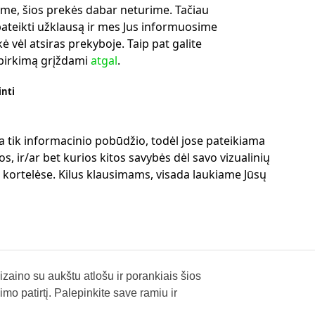
me, šios prekės dabar neturime. Tačiau
ateikti užklausą ir mes Jus informuosime
ė vėl atsiras prekyboje. Taip pat galite
ipirkimą grįždami
atgal
.
inti
a tik informacinio pobūdžio, todėl jose pateikiama
s, ir/ar bet kurios kitos savybės dėl savo vizualinių
ų kortelėse. Kilus klausimams, visada laukiame Jūsų
zaino su aukštu atlošu ir porankiais šios
mo patirtį. Palepinkite save ramiu ir