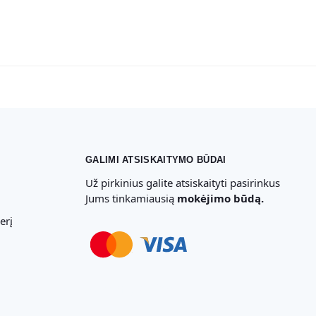
GALIMI ATSISKAITYMO BŪDAI
Už pirkinius galite atsiskaityti pasirinkus
Jums tinkamiausią
mokėjimo būdą.
erį
Svetainių Kūrimas