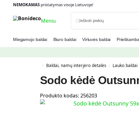
NEMOKAMAS
pristatymas visoje Lietuvoje!
Meniu
Miegamojo baldai
Biuro baldai
Virtuvės baldai
Prieškambar
Baldai, namų interjero detalės
Lauko baldai
/
/
Sodo kėdė Outsunn
Produkto kodas:
256203