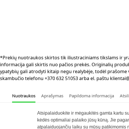
*Prekių nuotraukos skirtos tik iliustraciniams tikslams ir
informacija gali skirtis nuo pačios prekės. Originalių produ
ypatybių gali atrodyti kitaip negu realybėje, todėl prašome
skambučio telefonu +370 632 51053 arba el. paštu klientai@
Nuotraukos
Aprašymas
Papildoma informacija
Atsi
Atsipalaiduokite ir mėgaukitės gamta kartu su
kėdės optimaliai palaiko jūsų kūną. Jie pagami
atpalaiduojančiu laiku su mūsų patikimomis