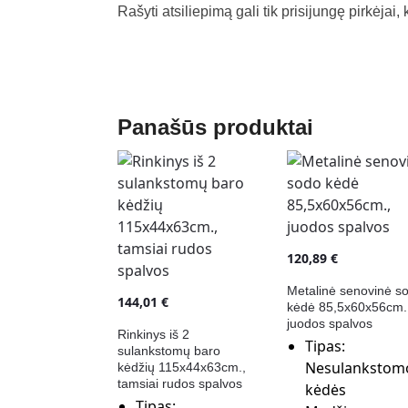
Rašyti atsiliepimą gali tik prisijungę pirkėjai, 
Panašūs produktai
120,89
€
Metalinė senovinė s
144,01
€
kėdė 85,5x60x56cm.
juodos spalvos
Rinkinys iš 2
Tipas:
sulankstomų baro
Nesulankstom
kėdžių 115x44x63cm.,
tamsiai rudos spalvos
kėdės
Tipas: