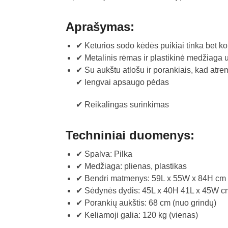
Aprašymas:
✔ Keturios sodo kėdės puikiai tinka bet ko
✔ Metalinis rėmas ir plastikinė medžiaga u
✔ Su aukštu atlošu ir porankiais, kad atre
✔ lengvai apsaugo pėdas
✔ Reikalingas surinkimas
Techniniai duomenys:
✔ Spalva: Pilka
✔ Medžiaga: plienas, plastikas
✔ Bendri matmenys: 59L x 55W x 84H cm
✔ Sėdynės dydis: 45L x 40H 41L x 45W c
✔ Porankių aukštis: 68 cm (nuo grindų)
✔ Keliamoji galia: 120 kg (vienas)