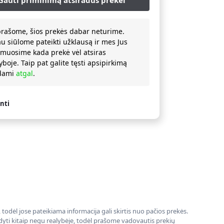
prašome, šios prekės dabar neturime.
au siūlome pateikti užklausą ir mes Jus
rmuosime kada prekė vėl atsiras
yboje. Taip pat galite tęsti apsipirkimą
ždami
atgal
.
nti
todėl jose pateikiama informacija gali skirtis nuo pačios prekės.
rodyti kitaip negu realybėje, todėl prašome vadovautis prekių