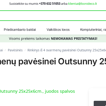
Susisiekite su mumis
+370 632 51053
arba
klientai@bonideco.lt
Ieškot
Prieškambario baldai
Vaikiškos lovos
Kompiuteriniai, ra
Visoms prekėms taikomas
NEMOKAMAS PRISTATYMAS!
ai
Pavėsinės
Rinkinys iš 4 svarmenų pavėsinei Outsunny 25x25x6
/
/
rmenų pavėsinei Outsunny 