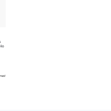
s
lio
mas!