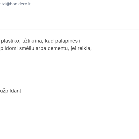
entai@bonideco.lt.
lastiko, užtikrina, kad palapinės ir
užpildomi smėliu arba cementu, jei reikia,
 užpildant