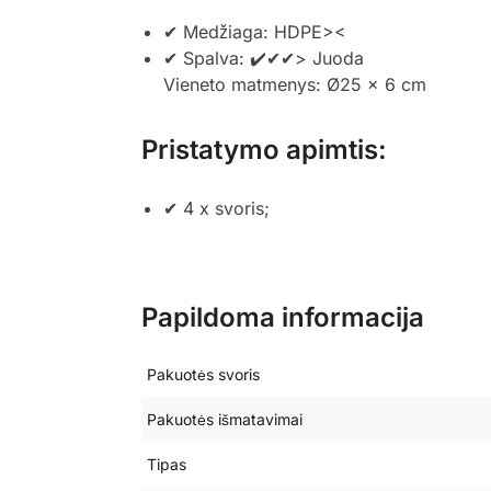
✔ Medžiaga: HDPE><
✔ Spalva: ✔️✔✔> Juoda
Vieneto matmenys: Ø25 x 6 cm
Pristatymo apimtis:
✔ 4 x svoris;
Papildoma informacija
Pakuotės svoris
Pakuotės išmatavimai
Tipas