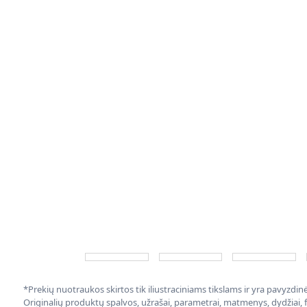
*Prekių nuotraukos skirtos tik iliustraciniams tikslams ir yra pavyzdi
Originalių produktų spalvos, užrašai, parametrai, matmenys, dydžiai, fu