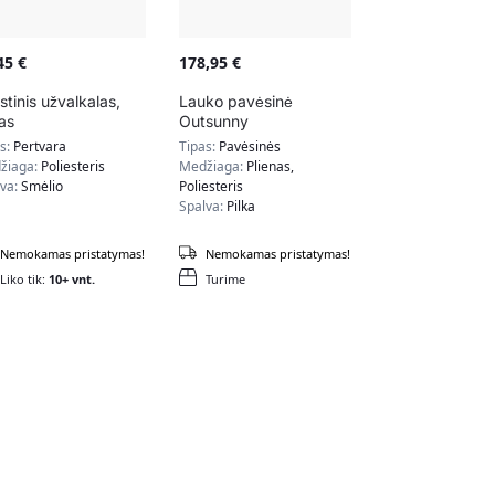
,45
€
178,95
€
istinis užvalkalas,
Lauko pavėsinė
as
Outsunny
294x294x265cm.,
as:
Pertvara
Tipas:
Pavėsinės
pilkos spalvos
žiaga:
Poliesteris
Medžiaga:
Plienas,
lva:
Smėlio
Poliesteris
Spalva:
Pilka
Nemokamas pristatymas!
Nemokamas pristatymas!
Liko tik:
10+ vnt.
Turime