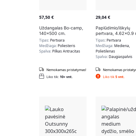
57,50
€
29,04
€
Uždangalas Bo-camp,
Paplūdimio/iškylų
140×500 cm.
pertvara, 4.62×0.9 
Tipas:
Pertvara
Tipas:
Pertvara
Medžiaga:
Poliesteris
Medžiaga:
Mediena,
Spalva:
Pilkas Antracitas
Polietilenas
Spalva:
Daugiaspalvis
Nemokamas pristatymas!
Nemokamas pristaty
Liko tik:
10+ vnt.
Liko tik
5 vnt.