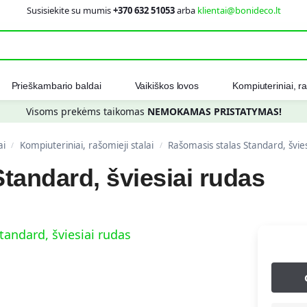
Susisiekite su mumis
+370 632 51053
arba
klientai@bonideco.lt
Ieškot
Prieškambario baldai
Vaikiškos lovos
Kompiuteriniai, ra
Visoms prekėms taikomas
NEMOKAMAS PRISTATYMAS!
ai
Kompiuteriniai, rašomieji stalai
Rašomasis stalas Standard, švie
/
/
tandard, šviesiai rudas