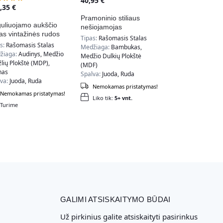
40,95
€
1,35
€
Pramoninio stiliaus
uliuojamo aukščio
nešiojamojas
las vintažinės rudos
kompiuterio stovas su
Tipas:
Rašomasis Stalas
juodos spalvos
reguliuojamu aukščiu
as:
Rašomasis Stalas
Medžiaga:
Bambukas,
žiaga:
Audinys, Medžio
Medžio Dulkių Plokštė
lių Plokštė (MDP),
(MDF)
nas
Spalva:
Juoda, Ruda
lva:
Juoda, Ruda
Nemokamas pristatymas!
Nemokamas pristatymas!
Liko tik:
5+ vnt.
Turime
GALIMI ATSISKAITYMO BŪDAI
Už pirkinius galite atsiskaityti pasirinkus