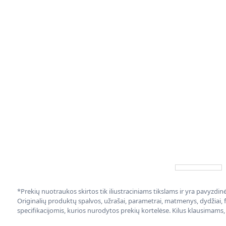
*Prekių nuotraukos skirtos tik iliustraciniams tikslams ir yra pavyzdi
Originalių produktų spalvos, užrašai, parametrai, matmenys, dydžiai, fu
specifikacijomis, kurios nurodytos prekių kortelėse. Kilus klausimams