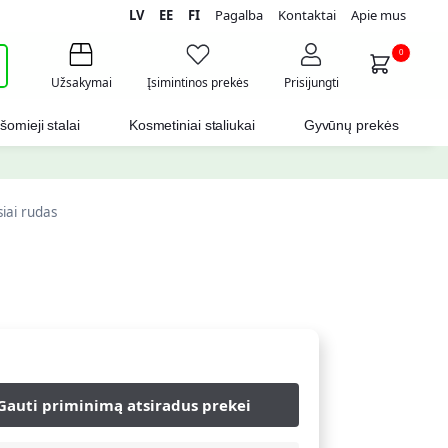
LV
EE
FI
Pagalba
Kontaktai
Apie mus
i
0
Užsakymai
Įsimintinos prekės
Prisijungti
šomieji stalai
Kosmetiniai staliukai
Gyvūnų prekės
siai rudas