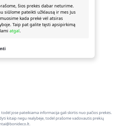
prašome, šios prekės dabar neturime.
au siūlome pateikti užklausą ir mes Jus
rmuosime kada prekė vėl atsiras
yboje. Taip pat galite tęsti apsipirkimą
ždami
atgal
.
nti
todėl jose pateikiama informacija gali skirtis nuo pačios prekės.
rodyti kitaip negu realybėje, todėl prašome vadovautis prekių
entai@bonideco.lt.