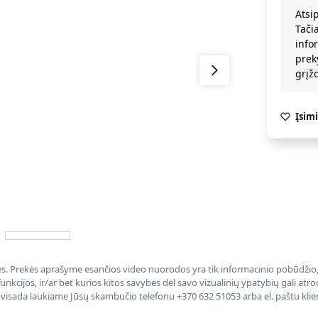
Atsi
Tači
info
prek
grį
Įsimi
nės. Prekės aprašyme esančios video nuorodos yra tik informacinio pobūdžio, 
nkcijos, ir/ar bet kurios kitos savybės dėl savo vizualinių ypatybių gali at
, visada laukiame Jūsų skambučio telefonu +370 632 51053 arba el. paštu kli