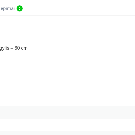
liepimai
0
gylis – 60 cm.