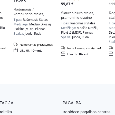
79,50
€
55,87
€
11
Rašomasis /
o
Siauras biuro stalas,
Reg
kompiuterio stalas,
os
pramoninio dizaino
sta
vintažinės rudos /
Tipas:
Rašomasis Stalas
LWD038B01
ir 
juodos spalvos
Tipas:
Rašomasis Stalas
Tip
Medžiaga:
Medžio Drožlių
džio
Medžiaga:
Medžio Drožlių
Med
Plokštė (MDP), Plienas
Plokštė (MDP), Plienas
Drož
Spalva:
Juoda, Ruda
Spalva:
Juoda, Ruda
Plie
Spa
Nemokamas pristatymas!
mas!
Nemokamas pristatymas!
Liko tik:
10+ vnt.
Liko tik:
10+ vnt.
TACIJA
PAGALBA
olitika
Bonideco pagalbos centras