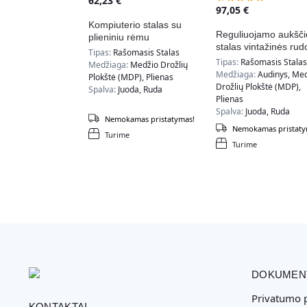
62,23
€
97,05
€
Kompiuterio stalas su
Reguliuojamo aukšči
plieniniu rėmu
stalas vintažinės rud
LWD039B01
Tipas:
Rašomasis Stalas
ir juodos spalvos
Tipas:
Rašomasis Stalas
Medžiaga:
Medžio Drožlių
Medžiaga:
Audinys, Me
Plokštė (MDP), Plienas
Drožlių Plokštė (MDP),
Spalva:
Juoda, Ruda
Plienas
Spalva:
Juoda, Ruda
Nemokamas pristatymas!
Nemokamas pristaty
Turime
Turime
DOKUMEN
Privatumo p
KONTAKTAI