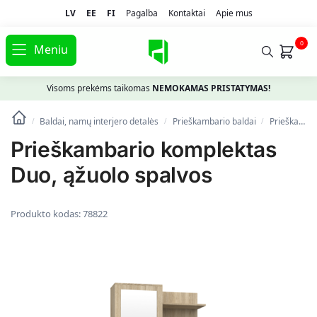
LV
EE
FI
Pagalba
Kontaktai
Apie mus
0
Meniu
Visoms prekėms taikomas
NEMOKAMAS PRISTATYMAS!
Baldai, namų interjero detalės
Prieškambario baldai
Prieškambario komplektai
/
/
/
Prieškambario komplektas
Duo, ąžuolo spalvos
Produkto kodas:
78822