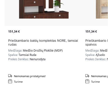
151,34
€
151,34
€
Prieškambario baldų komplektas NORE, tamsiai
Prieškambario 
rudas
spalvos
Medžiaga:
Medžio Drožlių Plokštė (MDP)
Medžiaga:
Medži
Spalva:
Tamsiai Ruda
Spalva:
Ąžuolo
Prekės ženklas:
Nenurodyta
Prekės ženklas:
Nemokamas pristatymas!
Nemokamas p
Turime
Turime