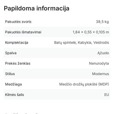
Papildoma informacija
Pakuotės svoris
38,5 kg
Pakuotės išmatavimai
1,84 × 0,55 × 0,105 m
Komplektacija
Batų spintelė, Kabykla, Veidrodis
Spalva
Ąžuolo
Prekės ženklas
Nenurodyta
Stilius
Modernus
Medžiaga
Medžio drožlių plokštė (MDP)
Kilmės šalis
EU