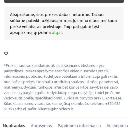
Atsiprašome, šios prekės dabar neturime. Tačiau
siūlome pateikti užklausą ir mes Jus informuosime kada
prekė vėl atsiras prekyboje. Taip pat galite tęsti
apsipirkimą grįždami
atgal
.
*Prekių nuotraukos skirtos tik iliustraciniams tikslams ir yra
pavyzdinės. Prekės aprašyme esančios video nuorodos yra tik
informacinio pobūdžio, todėl jose pateikiama informacija gali skirtis
nuo pačios prekės. Originalių produktų spalvos, užrašai, parametrai,
matmenys, dydžiai, funkcijos, ir/ar bet kurios kitos savybės dėl savo
vizualinių ypatybių gali atrodyti kitaip negu realybėje, todėl prašome
vadovautis prekių specifikacijomis, kurios nurodytos prekių kortelėse.
Kilus klausimams, visada laukiame Jūsų skambučio telefonu +370 632
51053 arba el. paštu klientai@bonideco.lt.
Nuotraukos
Aprašymas
Papildoma informacija
Atsiliepima