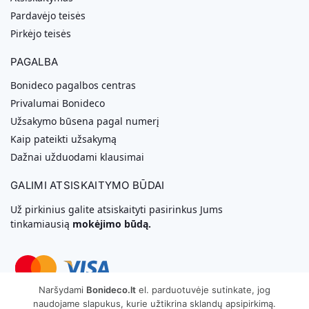
Pardavėjo teisės
Pirkėjo teisės
PAGALBA
Bonideco pagalbos centras
Privalumai Bonideco
Užsakymo būsena pagal numerį
Kaip pateikti užsakymą
Dažnai užduodami klausimai
GALIMI ATSISKAITYMO BŪDAI
Už pirkinius galite atsiskaityti pasirinkus Jums
tinkamiausią
mokėjimo būdą.
Naršydami
Bonideco.lt
el. parduotuvėje sutinkate, jog
naudojame slapukus, kurie užtikrina sklandų apsipirkimą.