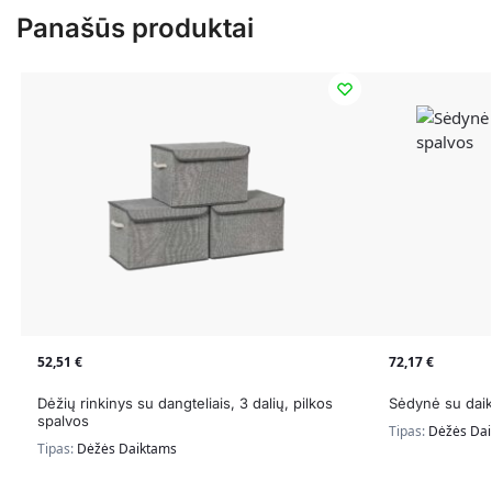
Panašūs produktai
52,51
€
72,17
€
Dėžių rinkinys su dangteliais, 3 dalių, pilkos
Sėdynė su daik
spalvos
Tipas:
Dėžės Da
Tipas:
Dėžės Daiktams