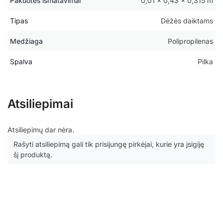
Pakuotės išmatavimai
0,01 × 0,43 × 0,315 m
Tipas
Dėžės daiktams
Medžiaga
Polipropilenas
Spalva
Pilka
Atsiliepimai
Atsiliepimų dar nėra.
Rašyti atsiliepimą gali tik prisijungę pirkėjai, kurie yra įsigiję
šį produktą.