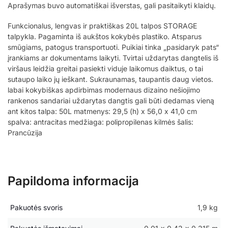
Aprašymas buvo automatiškai išverstas, gali pasitaikyti klaidų.
Funkcionalus, lengvas ir praktiškas 20L talpos STORAGE
talpykla. Pagaminta iš aukštos kokybės plastiko. Atsparus
smūgiams, patogus transportuoti. Puikiai tinka „pasidaryk pats“
įrankiams ar dokumentams laikyti. Tvirtai uždarytas dangtelis iš
viršaus leidžia greitai pasiekti viduje laikomus daiktus, o tai
sutaupo laiko jų ieškant. Sukraunamas, taupantis daug vietos.
labai kokybiškas apdirbimas modernaus dizaino nešiojimo
rankenos sandariai uždarytas dangtis gali būti dedamas vieną
ant kitos talpa: 50L matmenys: 29,5 (h) x 56,0 x 41,0 cm
spalva: antracitas medžiaga: polipropilenas kilmės šalis:
Prancūzija
Papildoma informacija
Pakuotės svoris
1,9 kg