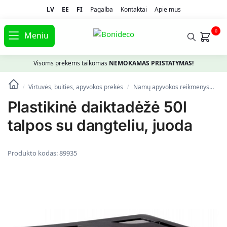
LV
EE
FI
Pagalba
Kontaktai
Apie mus
0
Meniu
Visoms prekėms taikomas
NEMOKAMAS PRISTATYMAS!
Virtuvės, buities, apyvokos prekės
Namų apyvokos reikmenys
Dė
/
/
Plastikinė daiktadėžė 50l
talpos su dangteliu, juoda
Produkto kodas:
89935