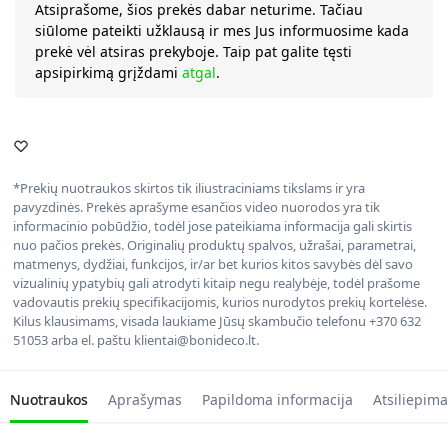
Atsiprašome, šios prekės dabar neturime. Tačiau
siūlome pateikti užklausą ir mes Jus informuosime kada
prekė vėl atsiras prekyboje. Taip pat galite tęsti
apsipirkimą grįždami
atgal
.
*Prekių nuotraukos skirtos tik iliustraciniams tikslams ir yra
pavyzdinės. Prekės aprašyme esančios video nuorodos yra tik
informacinio pobūdžio, todėl jose pateikiama informacija gali skirtis
nuo pačios prekės. Originalių produktų spalvos, užrašai, parametrai,
matmenys, dydžiai, funkcijos, ir/ar bet kurios kitos savybės dėl savo
vizualinių ypatybių gali atrodyti kitaip negu realybėje, todėl prašome
vadovautis prekių specifikacijomis, kurios nurodytos prekių kortelėse.
Kilus klausimams, visada laukiame Jūsų skambučio telefonu +370 632
51053 arba el. paštu klientai@bonideco.lt.
Nuotraukos
Aprašymas
Papildoma informacija
Atsiliepima