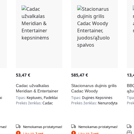
53,47
€
585,47
€
13
Cadac užvalkalas
Stacionarus dujinis grilis
BBQ
Meridian & Entertainer
Cadac Woody
ąžu
kepsninėms
Entertainer, juodos/
ai
Tipas:
Keptuvės, Padėklai
Tipas:
Dujinės Kepsninės
Tip
ąžuolo spalvos
Prekės ženklas:
Cadac
Prekės ženklas:
Nenurodyta
Prek
mas!
Nemokamas pristatymas!
Nemokamas pristatymas!
Liko tik
2 vnt.
Liko tik
2 vnt.