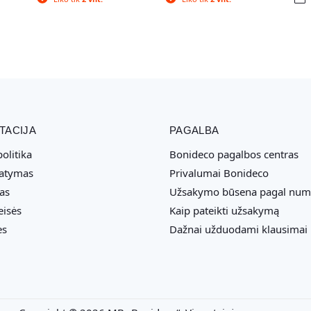
TACIJA
PAGALBA
olitika
Bonideco pagalbos centras
tatymas
Privalumai Bonideco
as
Užsakymo būsena pagal num
eisės
Kaip pateikti užsakymą
ės
Dažnai užduodami klausimai