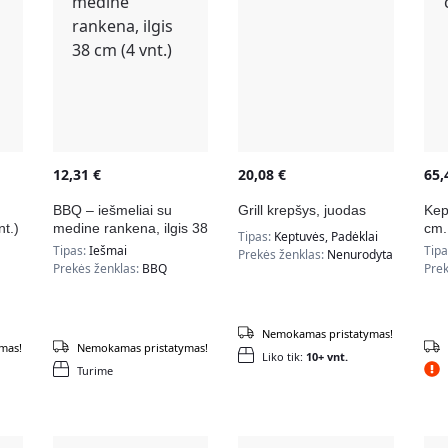
12,31
€
20,08
€
65
BBQ – iešmeliai su
Grill krepšys, juodas
Kep
nt.)
medine rankena, ilgis 38
cm.
Tipas:
Keptuvės, Padėklai
cm (4 vnt.)
Tipas:
Iešmai
Tip
Prekės ženklas:
Nenurodyta
Prekės ženklas:
BBQ
Prek
Nemokamas pristatymas!
mas!
Nemokamas pristatymas!
Liko tik:
10+ vnt.
Turime