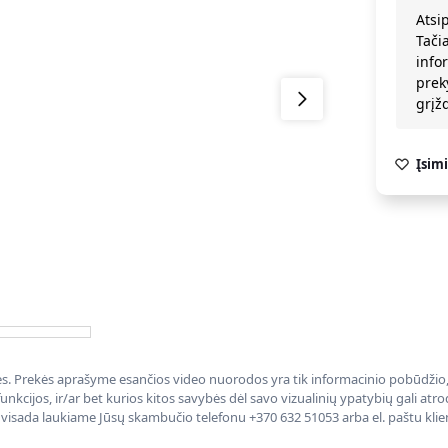
Atsi
Tači
info
prek
grį
Įsimi
nės. Prekės aprašyme esančios video nuorodos yra tik informacinio pobūdžio, 
nkcijos, ir/ar bet kurios kitos savybės dėl savo vizualinių ypatybių gali at
, visada laukiame Jūsų skambučio telefonu +370 632 51053 arba el. paštu kli