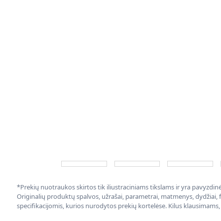
*Prekių nuotraukos skirtos tik iliustraciniams tikslams ir yra pavyzdi
Originalių produktų spalvos, užrašai, parametrai, matmenys, dydžiai, fu
specifikacijomis, kurios nurodytos prekių kortelėse. Kilus klausimams