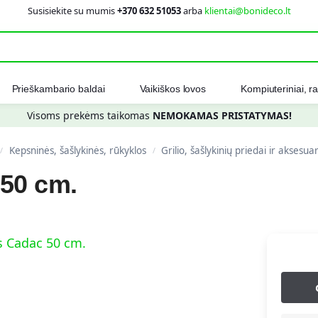
Susisiekite su mumis
+370 632 51053
arba
klientai@bonideco.lt
Ieškot
Prieškambario baldai
Vaikiškos lovos
Kompiuteriniai, ra
Visoms prekėms taikomas
NEMOKAMAS PRISTATYMAS!
Kepsninės, šašlykinės, rūkyklos
Grilio, šašlykinių priedai ir aksesua
/
/
 50 cm.