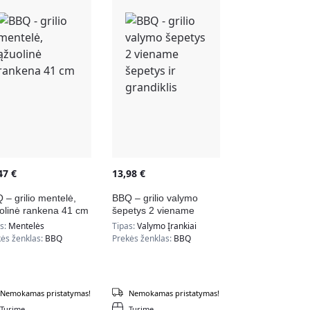
,47
€
13,98
€
 – grilio mentelė,
BBQ – grilio valymo
olinė rankena 41 cm
šepetys 2 viename
šepetys ir grandiklis
as:
Mentelės
Tipas:
Valymo Įrankiai
ės ženklas:
BBQ
Prekės ženklas:
BBQ
Nemokamas pristatymas!
Nemokamas pristatymas!
Turime
Turime