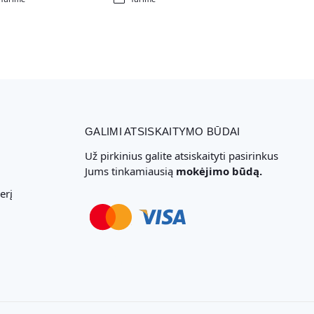
GALIMI ATSISKAITYMO BŪDAI
Už pirkinius galite atsiskaityti pasirinkus
Jums tinkamiausią
mokėjimo būdą.
erį
Svetainių Kūrimas