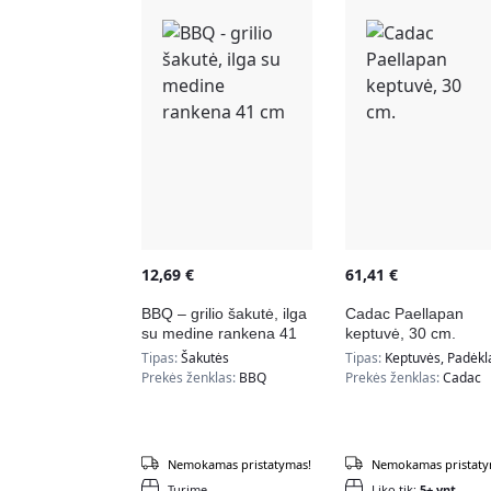
12,69
€
61,41
€
BBQ – grilio šakutė, ilga
Cadac Paellapan
su medine rankena 41
keptuvė, 30 cm.
cm
Tipas:
Šakutės
Tipas:
Keptuvės, Padėkl
Prekės ženklas:
BBQ
Prekės ženklas:
Cadac
Nemokamas pristatymas!
Nemokamas pristaty
Turime
Liko tik:
5+ vnt.