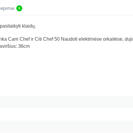
liepimai
0
asitaikyti klaidų.
ka Carri Chef ir Citi Chef 50 Naudoti elektrinėse orkaitėse, duji
aviršius: 36cm