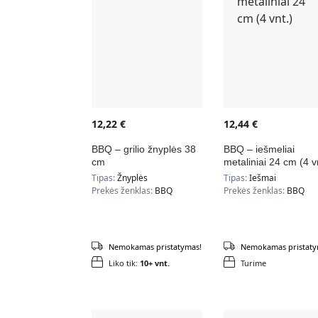
12,22
€
12,44
€
BBQ – grilio žnyplės 38
BBQ – iešmeliai
cm
metaliniai 24 cm (4 v
Tipas:
Žnyplės
Tipas:
Iešmai
Prekės ženklas:
BBQ
Prekės ženklas:
BBQ
Nemokamas pristatymas!
Nemokamas pristaty
Liko tik:
10+ vnt.
Turime