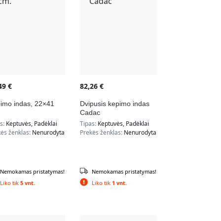
,49
€
82,26
€
imo indas, 22×41
Dvipusis kepimo indas
Cadac
as:
Keptuvės, Padėklai
Tipas:
Keptuvės, Padėklai
ės ženklas:
Nenurodyta
Prekės ženklas:
Nenurodyta
Nemokamas pristatymas!
Nemokamas pristatymas!
Liko tik
5 vnt.
Liko tik
1 vnt.