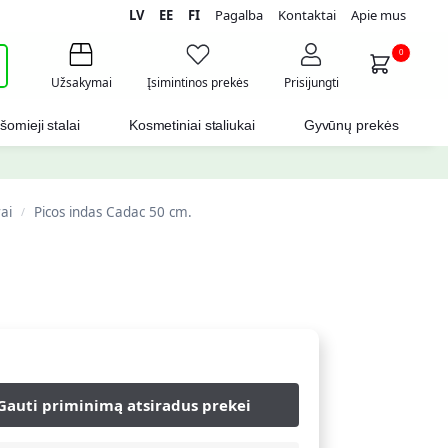
LV
EE
FI
Pagalba
Kontaktai
Apie mus
i
0
Užsakymai
Įsimintinos prekės
Prisijungti
šomieji stalai
Kosmetiniai staliukai
Gyvūnų prekės
rai
Picos indas Cadac 50 cm.
/