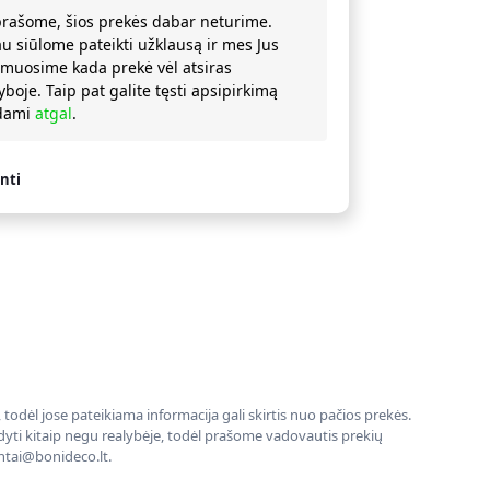
prašome, šios prekės dabar neturime.
au siūlome pateikti užklausą ir mes Jus
rmuosime kada prekė vėl atsiras
yboje. Taip pat galite tęsti apsipirkimą
ždami
atgal
.
nti
todėl jose pateikiama informacija gali skirtis nuo pačios prekės.
rodyti kitaip negu realybėje, todėl prašome vadovautis prekių
entai@bonideco.lt.