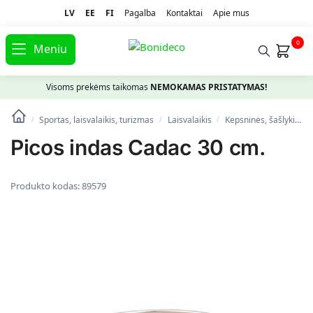
LV
EE
FI
Pagalba
Kontaktai
Apie mus
0
Meniu
Visoms prekėms taikomas
NEMOKAMAS PRISTATYMAS!
Sportas, laisvalaikis, turizmas
Laisvalaikis
Kepsninės, šašlykinės, rūkyklos
/
/
/
Picos indas Cadac 30 cm.
Produkto kodas:
89579