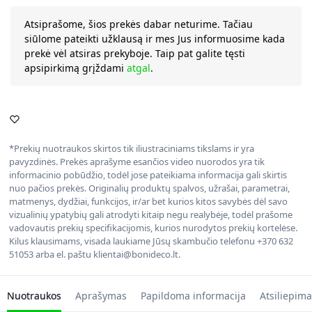
Atsiprašome, šios prekės dabar neturime. Tačiau
siūlome pateikti užklausą ir mes Jus informuosime kada
prekė vėl atsiras prekyboje. Taip pat galite tęsti
apsipirkimą grįždami
atgal
.
*Prekių nuotraukos skirtos tik iliustraciniams tikslams ir yra
pavyzdinės. Prekės aprašyme esančios video nuorodos yra tik
informacinio pobūdžio, todėl jose pateikiama informacija gali skirtis
nuo pačios prekės. Originalių produktų spalvos, užrašai, parametrai,
matmenys, dydžiai, funkcijos, ir/ar bet kurios kitos savybės dėl savo
vizualinių ypatybių gali atrodyti kitaip negu realybėje, todėl prašome
vadovautis prekių specifikacijomis, kurios nurodytos prekių kortelėse.
Kilus klausimams, visada laukiame Jūsų skambučio telefonu +370 632
51053 arba el. paštu klientai@bonideco.lt.
Nuotraukos
Aprašymas
Papildoma informacija
Atsiliepima