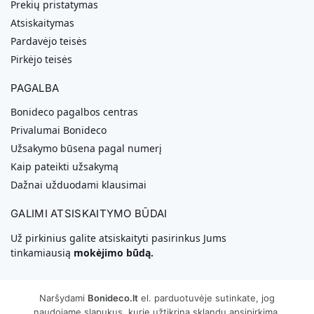
Prekių pristatymas
Atsiskaitymas
Pardavėjo teisės
Pirkėjo teisės
PAGALBA
Bonideco pagalbos centras
Privalumai Bonideco
Užsakymo būsena pagal numerį
Kaip pateikti užsakymą
Dažnai užduodami klausimai
GALIMI ATSISKAITYMO BŪDAI
Už pirkinius galite atsiskaityti pasirinkus Jums
tinkamiausią
mokėjimo būdą.
Naršydami
Bonideco.lt
el. parduotuvėje sutinkate, jog
naudojame slapukus, kurie užtikrina sklandų apsipirkimą.