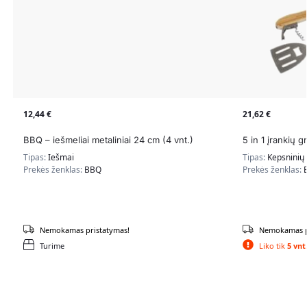
12,44
€
21,62
€
BBQ – iešmeliai metaliniai 24 cm (4 vnt.)
5 in 1 įrankių g
Tipas:
Iešmai
Tipas:
Kepsninių 
Prekės ženklas:
BBQ
Prekės ženklas:
Nemokamas pristatymas!
Nemokamas p
Turime
Liko tik
5 vnt