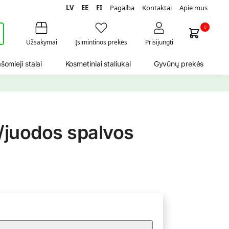
LV
EE
FI
Pagalba
Kontaktai
Apie mus
i
0
Užsakymai
Įsimintinos prekės
Prisijungti
šomieji stalai
Kosmetiniai staliukai
Gyvūnų prekės
/juodos spalvos