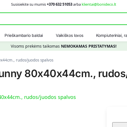
Susisiekite su mumis
+370 632 51053
arba
klientai@bonideco.lt
Ieškot
Prieškambario baldai
Vaikiškos lovos
Kompiuteriniai, ra
Visoms prekėms taikomas
NEMOKAMAS PRISTATYMAS!
0x44cm., rudos/juodos spalvos
sunny 80x40x44cm., rudos