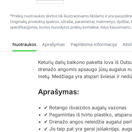
*Prekių nuotraukos skirtos tik iliustraciniams tikslams ir yra pavyzdi
Originalių produktų spalvos, užrašai, parametrai, matmenys, dydžiai, fu
specifikacijomis, kurios nurodytos prekių kortelėse. Kilus klausimams
Nuotraukos
Aprašymas
Papildoma informacija
Atsi
Keturių dalių balkono pakelta lova iš Outs
drenažo angomis apsaugo jūsų augalus nuo
metų. Medžiaga yra atspari šviesai ir nedū
Aprašymas:
✔ Rotango išvaizdos augalų vazonas
✔ Pagamintas iš tvirto plastiko, atsparu
✔ Drenažo angos neleidžia augalui perla
✔ Jis taip pat yra gerai įsišaknijęs. auga