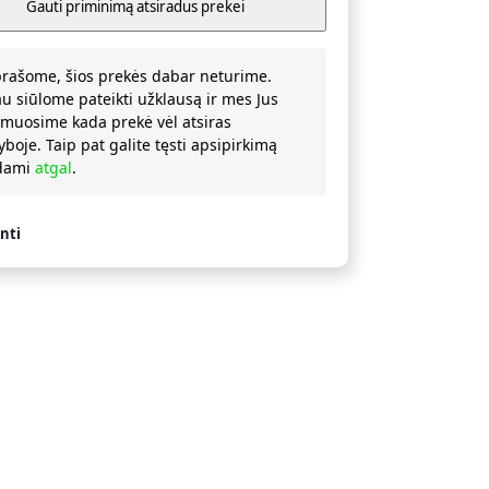
prašome, šios prekės dabar neturime.
au siūlome pateikti užklausą ir mes Jus
rmuosime kada prekė vėl atsiras
yboje. Taip pat galite tęsti apsipirkimą
ždami
atgal
.
nti