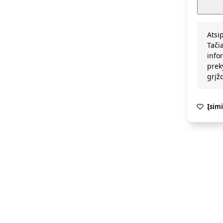
Atsi
Tači
info
prek
grį
Įsimi