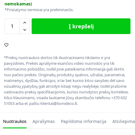
nemokamas)
*Pristatymo terminai yra preliminarūs.
Į krepšelį
*Prekių nuotraukos skirtos tik iliustraciniams tikslams ir yra
pavyzdinės. Prekės aprašyme esančios video nuorodos yra tik
informacinio pobūdžio, todėl jose pateikiama informacija gali skirtis
nuo pačios prekės. Originalių produktų spalvos, užrašai, parametrai,
matmenys, dydžiai, funkcijos, ir/ar bet kurios kitos savybės dėl savo
vizualinių ypatybių gali atrodyti kitaip negu realybėje, todėl prašome
vadovautis prekių specifikacijomis, kurios nurodytos prekių kortelėse.
Kilus klausimams, visada laukiame Jūsų skambučio telefonu +370 632
51053 arba el. paštu klientai@bonideco.lt.
Nuotraukos
Aprašymas
Papildoma informacija
Atsiliepima