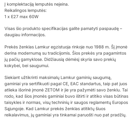
Į komplektaciją lemputės neįeina.
Reikalingos lemputės:
1 x E27 max 60W
Visas šio produkto specifikacijas galite pamatyti paspaudę –
daugiau informacijos.
Prekės ženklas Lamkur egzistuoja rinkoje nuo 1988 m. Šį įmonė
derina modernumą su tradicijomis. Šios prekės yra pagamintos
jų pačių gamyklose. Didžiausią dėmėsį skyria savo prekių
kokybei, bei saugumui.
Siekiant užtikrinti maksimalų Lamkur gaminių saugumą,
gaminiai yra sertifikuoti pagal CE, EAC standartus, taip pat juos
atlieka išorinė įmonė ZETOM ir jie yra pažymėti savo ženklu. Tai
rodo, kad šios įmonės gaminiai buvo ištirti ir atitiko visas būtinas
taisykles ir normas, visų techninių ir saugos reglamentų Europos
Sąjungoje. Kad Lamkur prekės ženklas atitiktų šiuos
reikalavimus, jų gaminiai yra tinkamai paruošti nuo pat pradžių.