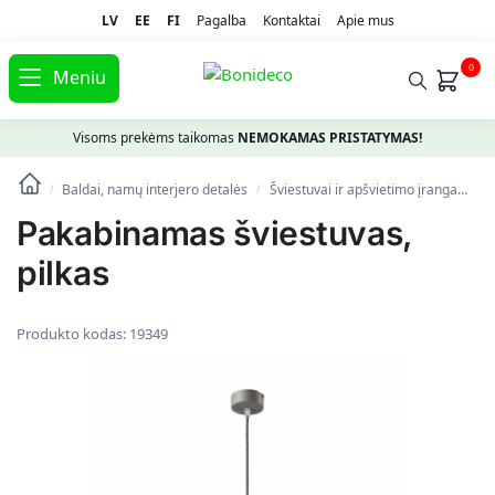
LV
EE
FI
Pagalba
Kontaktai
Apie mus
0
Meniu
Visoms prekėms taikomas
NEMOKAMAS PRISTATYMAS!
Baldai, namų interjero detalės
Šviestuvai ir apšvietimo įranga
Pa
/
/
Pakabinamas šviestuvas,
pilkas
Produkto kodas:
19349