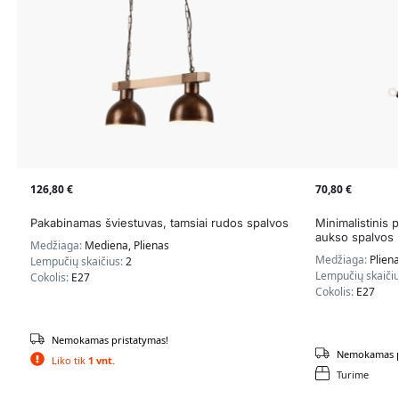
126,80
€
70,80
€
Pakabinamas šviestuvas, tamsiai rudos spalvos
Minimalistinis 
aukso spalvos
Medžiaga:
Mediena, Plienas
Medžiaga:
Plien
Lempučių skaičius:
2
Lempučių skaiči
Cokolis:
E27
Cokolis:
E27
Nemokamas pristatymas!
Nemokamas p
Liko tik
1 vnt.
Turime