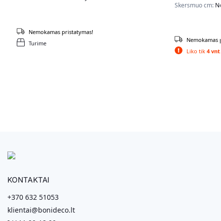
Skersmuo cm:
N
Nemokamas pristatymas!
Nemokamas p
Turime
Liko tik
4 vnt
KONTAKTAI
+370 632 51053
klientai@bonideco.lt