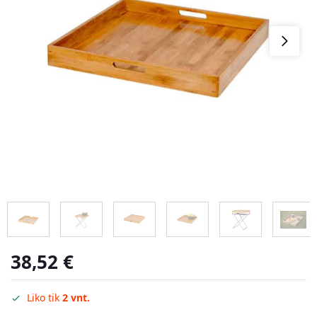
38,52
€
Liko tik
2 vnt.