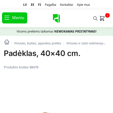
LV
EE
FI
Pagalba
Kontaktai
Apie mus
0
Meniu
Visoms prekėms taikomas
NEMOKAMAS PRISTATYMAS!
Virtuvės, buities, apyvokos prekės
Virtuvės ir stalo reikmenys
Ind
/
/
Padėklas, 40×40 cm.
Produkto kodas:
88478