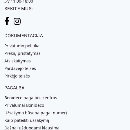
I-V 11:00-18:00
SEKITE MUS:
DOKUMENTACIJA
Privatumo politika
Prekių pristatymas
Atsiskaitymas
Pardavėjo teisės
Pirkėjo teisės
PAGALBA
Bonideco pagalbos centras
Privalumai Bonideco
Užsakymo būsena pagal numerį
Kaip pateikti užsakymą
Dažnai užduodami klausimai