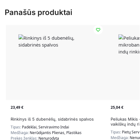
Panašūs produktai
23,49
€
25,04
€
Rinkinys iš 5 dubenėlių, sidabrinės spalvos
Peliukas Mikis
vaikiškų indų ri
Tipas:
Padėklai, Serviravimo Indai
Tipas:
Pietų Serv
Medžiaga:
Nerūdijantis Plienas, Plastikas
Medžiaga:
Nenur
Prekės ženklas:
Nenurodyta