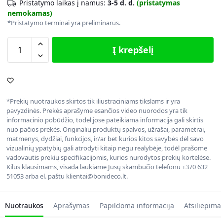
Pristatymo laikas į namus:
3-5 d. d.
(pristatymas
nemokamas)
*Pristatymo terminai yra preliminarūs.
Į krepšelį
*Prekių nuotraukos skirtos tik iliustraciniams tikslams ir yra
pavyzdinės. Prekės aprašyme esančios video nuorodos yra tik
informacinio pobūdžio, todėl jose pateikiama informacija gali skirtis
nuo pačios prekės. Originalių produktų spalvos, užrašai, parametrai,
matmenys, dydžiai, funkcijos, ir/ar bet kurios kitos savybės dėl savo
vizualinių ypatybių gali atrodyti kitaip negu realybėje, todėl prašome
vadovautis prekių specifikacijomis, kurios nurodytos prekių kortelėse.
Kilus klausimams, visada laukiame Jūsų skambučio telefonu +370 632
51053 arba el. paštu klientai@bonideco.lt.
Nuotraukos
Aprašymas
Papildoma informacija
Atsiliepima