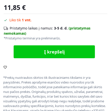
11,85
€
Liko tik
1 vnt.
Pristatymo laikas į namus:
3-5 d. d.
(pristatymas
nemokamas)
*Pristatymo terminai yra preliminarūs.
Į krepšelį
*Prekių nuotraukos skirtos tik iliustraciniams tikslams ir yra
pavyzdinės. Prekės aprašyme esančios video nuorodos yra tik
informacinio pobūdžio, todėl jose pateikiama informacija gali skirtis
nuo pačios prekės. Originalių produktų spalvos, užrašai, parametrai,
matmenys, dydžiai, funkcijos, ir/ar bet kurios kitos savybės dėl savo
vizualinių ypatybių gali atrodyti kitaip negu realybėje, todėl prašome
vadovautis prekių specifikacijomis, kurios nurodytos prekių kortelėse.
Kilus klausimams, visada laukiame Jūsų skambučio telefonu +370 632