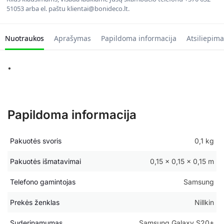
51053 arba el. paštu klientai@bonideco.lt.
Nuotraukos
Aprašymas
Papildoma informacija
Atsiliepima
•
Papildoma informacija
Pakuotės svoris
0,1 kg
Pakuotės išmatavimai
0,15 × 0,15 × 0,15 m
Telefono gamintojas
Samsung
Prekės ženklas
Nillkin
Suderinamumas
Samsung Galaxy S20+