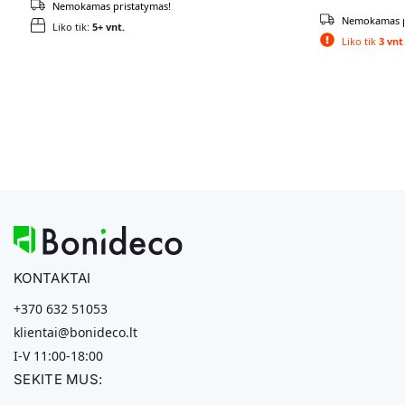
Nemokamas pristatymas!
Nemokamas p
Liko tik:
5+ vnt.
Liko tik
3 vnt
KONTAKTAI
+370 632 51053
klientai@bonideco.lt
I-V 11:00-18:00
SEKITE MUS: