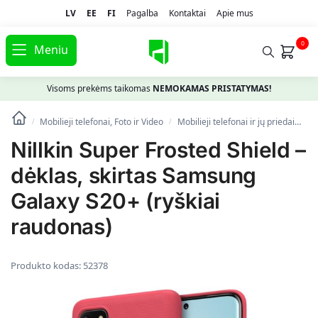
LV
EE
FI
Pagalba
Kontaktai
Apie mus
0
Meniu
Visoms prekėms taikomas
NEMOKAMAS PRISTATYMAS!
Mobilieji telefonai, Foto ir Video
Mobilieji telefonai ir jų priedai
Te
/
/
Nillkin Super Frosted Shield –
dėklas, skirtas Samsung
Galaxy S20+ (ryškiai
raudonas)
Produkto kodas:
52378