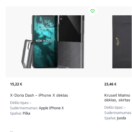
15,22
€
23,46
€
X-Doria Dash – iPhone X dėklas
Krusell Malmo 
dėklas, skirtas
Dėklo tipas:
-
Dėklo tipas:
-
Suderinamumas:
Apple IPhone X
Suderinamumas
Spalva:
Pilka
Spalva:
Juoda