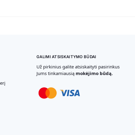
GALIMI ATSISKAITYMO BŪDAI
Už pirkinius galite atsiskaityti pasirinkus
Jums tinkamiausią
mokėjimo būdą.
erį
Svetainių Kūrimas