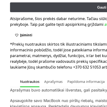
Atsiprašome, šios prekės dabar neturime. Tačiau siūl
prekyboje. Taip pat galite tęsti apsipirkimą grįždami
a
Įsiminti
*Prekių nuotraukos skirtos tik iliustraciniams tiksla
informacinio pobūdžio, todėl jose pateikiama informaci
parametrai, matmenys, dydžiai, funkcijos, ir/ar bet kur
realybėje, todėl prašome vadovautis prekių specifikac
laukiame Jūsų skambučio telefonu +370 632 51053 arba
Nuotraukos
Aprašymas
Papildoma informacija
Aprašymas buvo automatiškai išverstas, gali pasitaikyt
Apsaugokite savo MacBook nuo pirštų riebalų, maisto 
klaviatūros apsaugą. Penktadalis daugumos klaviatūros