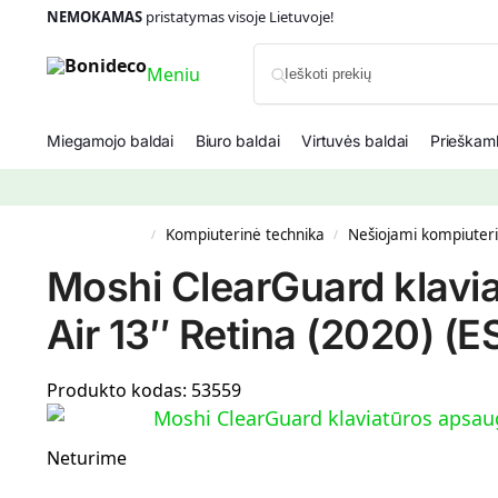
NEMOKAMAS
pristatymas visoje Lietuvoje!
Meniu
Miegamojo baldai
Biuro baldai
Virtuvės baldai
Prieškamb
Kompiuterinė technika
Nešiojami kompiuteria
/
/
Moshi ClearGuard klavi
Air 13″ Retina (2020) (
Produkto kodas:
53559
Neturime