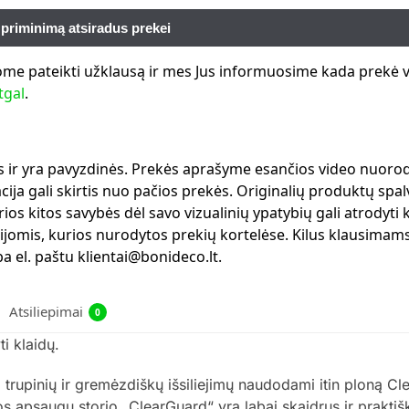
ome pateikti užklausą ir mes Jus informuosime kada prekė vė
tgal
.
ms ir yra pavyzdinės. Prekės aprašyme esančios video nuorod
ja gali skirtis nuo pačios prekės. Originalių produktų spalv
ios kitos savybės dėl savo vizualinių ypatybių gali atrodyti 
ijomis, kurios nurodytos prekių kortelėse. Kilus klausimams
 el. paštu klientai@bonideco.lt.
Atsiliepimai
0
i klaidų.
trupinių ir gremėzdiškų išsiliejimų naudodami itin ploną C
 apsaugų storio „ClearGuard“ yra labai skaidrus ir praktiš