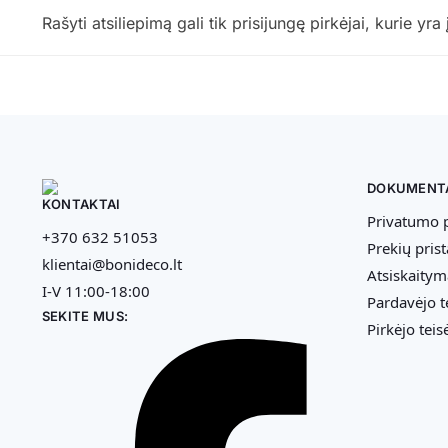
Rašyti atsiliepimą gali tik prisijungę pirkėjai, kurie yra 
DOKUMENT
KONTAKTAI
Privatumo p
+370 632 51053
Prekių pris
klientai@bonideco.lt
Atsiskaitym
I-V 11:00-18:00
Pardavėjo t
SEKITE MUS:
Pirkėjo teis