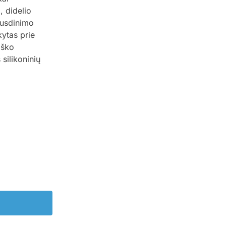
, didelio
ausdinimo
kytas prie
iško
silikoninių