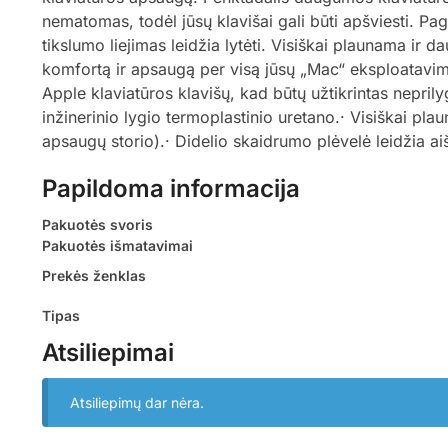
nematomas, todėl jūsų klavišai gali būti apšviesti. Pag
tikslumo liejimas leidžia lytėti. Visiškai plaunama i
komfortą ir apsaugą per visą jūsų „Mac“ eksploatavimo
Apple klaviatūros klavišų, kad būtų užtikrintas nepril
inžinerinio lygio termoplastinio uretano.· Visiškai pla
apsaugų storio).· Didelio skaidrumo plėvelė leidžia aiš
Papildoma informacija
Pakuotės svoris
Pakuotės išmatavimai
Prekės ženklas
Tipas
Atsiliepimai
Atsiliepimų dar nėra.