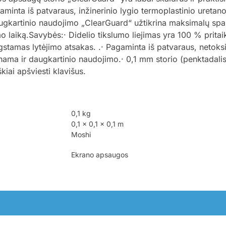
aminta iš patvaraus, inžinerinio lygio termoplastinio uretano
r daugkartinio naudojimo „ClearGuard“ užtikrina maksimalų sp
 laiką.Savybės:· Didelio tikslumo liejimas yra 100 % pritai
ygstamas lytėjimo atsakas. .· Pagaminta iš patvaraus, netoks
unama ir daugkartinio naudojimo.· 0,1 mm storio (penktadalis 
kiai apšviesti klavišus.
0,1 kg
0,1 × 0,1 × 0,1 m
Moshi
Ekrano apsaugos