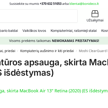
Susisiekite su mumis
+370 632 51053
arba
klientai@bonideco.lt
Ieškoti
Užsakymai
ario baldai
Vaikiškos lovos
Kompiuteriniai, rašomieji stalai
Kosm
Visoms prekėms taikomas
NEMOKAMAS PRISTATYMAS!
i, priedai
Kompiuterių aušinimo ir kiti priedai
Moshi ClearGuard klaviat
/
/
atūros apsauga, skirta Ma
ES išdėstymas)