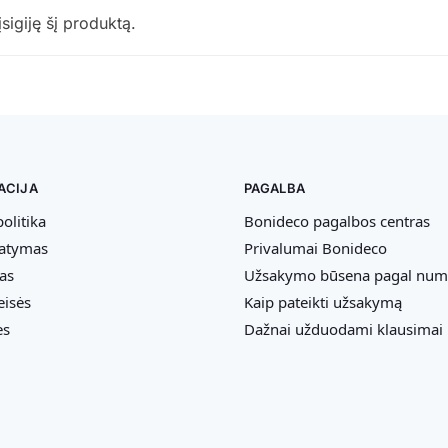
įsigiję šį produktą.
ACIJA
PAGALBA
olitika
Bonideco pagalbos centras
tatymas
Privalumai Bonideco
as
Užsakymo būsena pagal num
eisės
Kaip pateikti užsakymą
ės
Dažnai užduodami klausimai