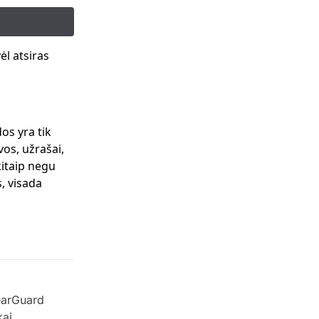
l atsiras
os yra tik
os, užrašai,
kitaip negu
, visada
learGuard
kai