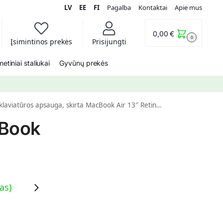
LV
EE
FI
Pagalba
Kontaktai
Apie mus
0,00
€
0
Įsimintinos prekės
Prisijungti
etiniai staliukai
Gyvūnų prekės
ūros apsauga, skirta MacBook Air 13″ Retina (2020) (ES išdėstymas)
cBook