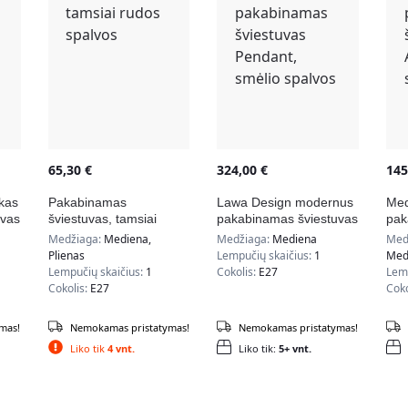
65,30
€
324,00
€
14
kas
Pakabinamas
Lawa Design modernus
Med
uvas
šviestuvas, tamsiai
pakabinamas šviestuvas
pak
rudos spalvos
Pendant, smėlio spalvos
Aid
Medžiaga:
Mediena,
Medžiaga:
Mediena
Med
Plienas
Lempučių skaičius:
1
Medi
Lempučių skaičius:
1
Cokolis:
E27
Lemp
Cokolis:
E27
Coko
mas!
Nemokamas pristatymas!
Nemokamas pristatymas!
Liko tik
4 vnt.
Liko tik:
5+ vnt.