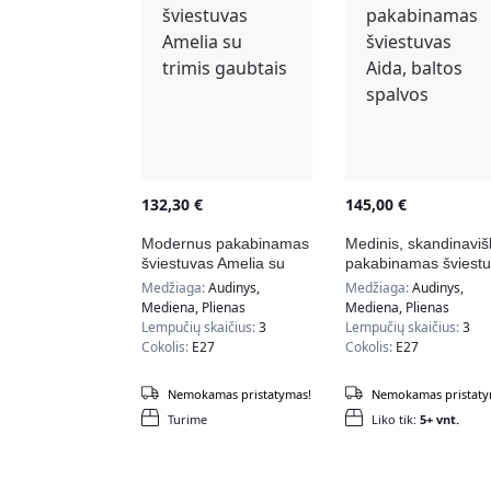
132,30
€
145,00
€
Modernus pakabinamas
Medinis, skandinaviš
šviestuvas Amelia su
pakabinamas šviest
trimis gaubtais
Aida, baltos spalvos
Medžiaga:
Audinys,
Medžiaga:
Audinys,
Mediena, Plienas
Mediena, Plienas
Lempučių skaičius:
3
Lempučių skaičius:
3
Cokolis:
E27
Cokolis:
E27
Nemokamas pristatymas!
Nemokamas pristaty
Turime
Liko tik:
5+ vnt.