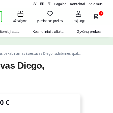
LV
EE
FI
Pagalba
Kontaktai
Apie mus
i
0
Užsakymai
Įsimintinos prekės
Prisijungti
šomieji stalai
Kosmetiniai staliukai
Gyvūnų prekės
us pakabinamas šviestuvas Diego, sidabrinės spalvos
uvas Diego,
80
€