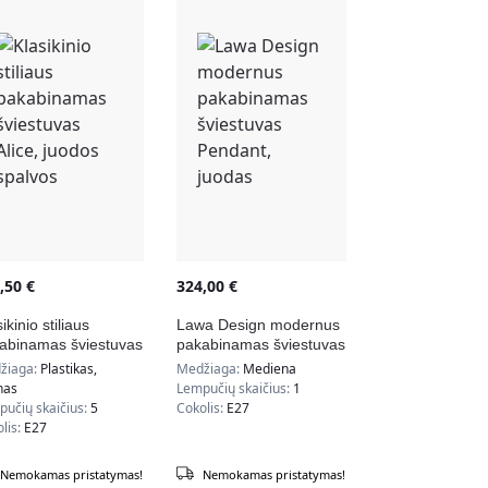
3,50
€
324,00
€
ikinio stiliaus
Lawa Design modernus
abinamas šviestuvas
pakabinamas šviestuvas
ce, juodos spalvos
Pendant, juodas
žiaga:
Plastikas,
Medžiaga:
Mediena
nas
Lempučių skaičius:
1
učių skaičius:
5
Cokolis:
E27
lis:
E27
Nemokamas pristatymas!
Nemokamas pristatymas!