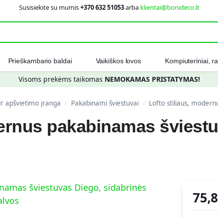
Susisiekite su mumis
+370 632 51053
arba
klientai@bonideco.lt
Ieškot
Prieškambario baldai
Vaikiškos lovos
Kompiuteriniai, ra
Visoms prekėms taikomas
NEMOKAMAS PRISTATYMAS!
 ir apšvietimo įranga
Pakabinami šviestuvai
Lofto stiliaus, modern
/
/
dernus pakabinamas šviest
75,