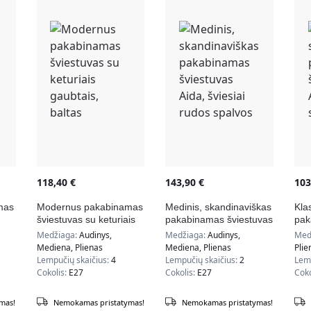
118,40
€
143,90
€
10
mas
Modernus pakabinamas
Medinis, skandinaviškas
Klas
šviestuvas su keturiais
pakabinamas šviestuvas
pak
u,
gaubtais, baltas
Aida, šviesiai rudos
Ali
Medžiaga:
Audinys,
Medžiaga:
Audinys,
Med
spalvos
Mediena, Plienas
Mediena, Plienas
Plie
Lempučių skaičius:
4
Lempučių skaičius:
2
Lemp
Cokolis:
E27
Cokolis:
E27
Coko
mas!
Nemokamas pristatymas!
Nemokamas pristatymas!