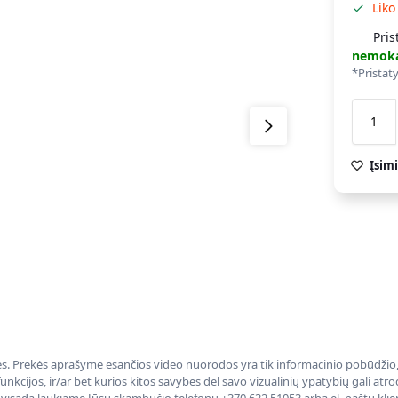
Liko
Pris
nemok
*Pristat
Įsimi
nės. Prekės aprašyme esančios video nuorodos yra tik informacinio pobūdžio, 
nkcijos, ir/ar bet kurios kitos savybės dėl savo vizualinių ypatybių gali at