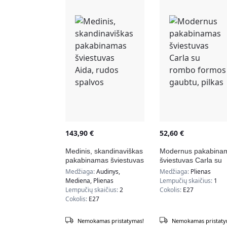
143,90
€
52,60
€
Medinis, skandinaviškas
Modernus pakabina
pakabinamas šviestuvas
šviestuvas Carla su
Aida, rudos spalvos
rombo formos gaubt
Medžiaga:
Audinys,
Medžiaga:
Plienas
pilkas
Mediena, Plienas
Lempučių skaičius:
1
Lempučių skaičius:
2
Cokolis:
E27
Cokolis:
E27
Nemokamas pristatymas!
Nemokamas pristaty