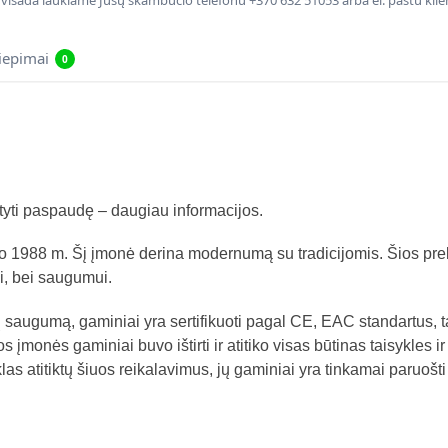
, visada laukiame Jūsų skambučio telefonu +370 632 51053 arba el. paštu kli
liepimai
0
atyti paspaudę – daugiau informacijos.
o 1988 m. Šį įmonė derina modernumą su tradicijomis. Šios pr
i, bei saugumui.
 saugumą, gaminiai yra sertifikuoti pagal CE, EAC standartus, t
os įmonės gaminiai buvo ištirti ir atitiko visas būtinas taisykles
 atitiktų šiuos reikalavimus, jų gaminiai yra tinkamai paruošti