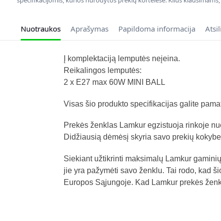
specifikacijomis, kurios nurodytos prekių kortelėse. Kilus klausimams
Nuotraukos
Aprašymas
Papildoma informacija
Atsi
Į komplektaciją lemputės neįeina.
Reikalingos lemputės:
2 x E27 max 60W MINI BALL
Visas šio produkto specifikacijas galite pam
Prekės ženklas Lamkur egzistuoja rinkoje nu
Didžiausią dėmėsį skyria savo prekių kokybe
Siekiant užtikrinti maksimalų Lamkur gaminių
jie yra pažymėti savo ženklu. Tai rodo, kad ši
Europos Sąjungoje. Kad Lamkur prekės ženklas