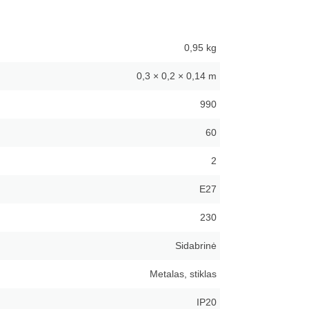
0,95 kg
0,3 × 0,2 × 0,14 m
990
60
2
E27
230
Sidabrinė
Metalas, stiklas
IP20