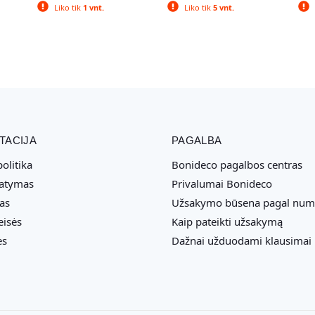
Liko tik
1 vnt.
Liko tik
5 vnt.
TACIJA
PAGALBA
olitika
Bonideco pagalbos centras
tatymas
Privalumai Bonideco
as
Užsakymo būsena pagal num
eisės
Kaip pateikti užsakymą
ės
Dažnai užduodami klausimai