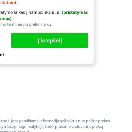
 tik
4 vnt.
tatymo laikas į namus:
3-5 d. d.
(pristatymas
amas)
ymo terminai yra preliminarūs.
Į krepšelį
nti
todėl jose pateikiama informacija gali skirtis nuo pačios prekės.
rodyti kitaip negu realybėje, todėl prašome vadovautis prekių