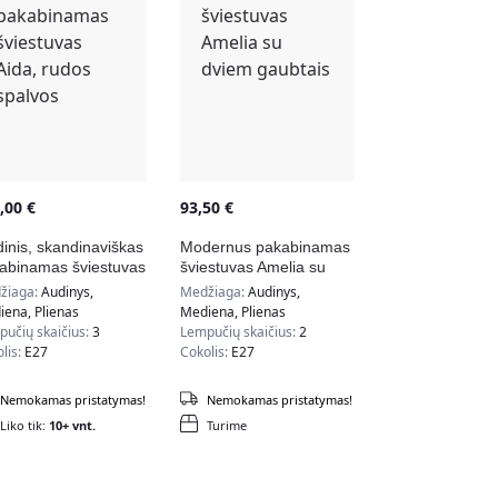
5,00
€
93,50
€
inis, skandinaviškas
Modernus pakabinamas
abinamas šviestuvas
šviestuvas Amelia su
a, rudos spalvos
dviem gaubtais
žiaga:
Audinys,
Medžiaga:
Audinys,
ena, Plienas
Mediena, Plienas
učių skaičius:
3
Lempučių skaičius:
2
lis:
E27
Cokolis:
E27
Nemokamas pristatymas!
Nemokamas pristatymas!
Liko tik:
10+ vnt.
Turime