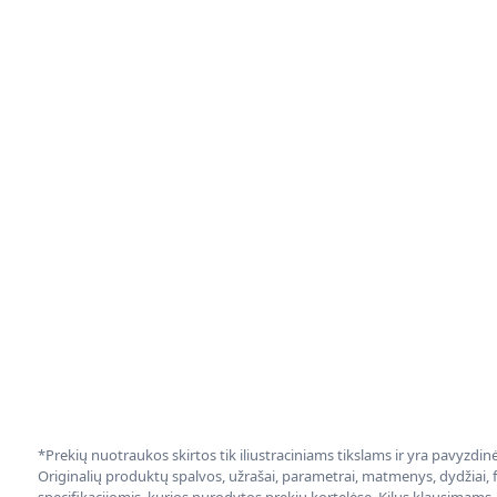
*Prekių nuotraukos skirtos tik iliustraciniams tikslams ir yra pavyzdi
Originalių produktų spalvos, užrašai, parametrai, matmenys, dydžiai, fu