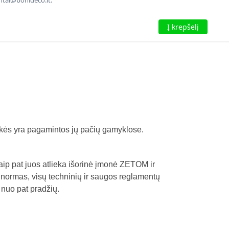
entai@bonideco.lt.
Į krepšelį
ekės yra pagamintos jų pačių gamyklose.
aip pat juos atlieka išorinė įmonė ZETOM ir
 ir normas, visų techninių ir saugos reglamentų
 nuo pat pradžių.