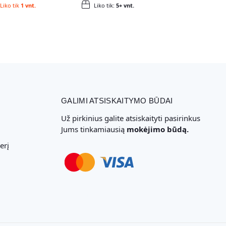
Liko tik
1 vnt.
Liko tik:
5+ vnt.
GALIMI ATSISKAITYMO BŪDAI
Už pirkinius galite atsiskaityti pasirinkus
Jums tinkamiausią
mokėjimo būdą.
erį
Svetainių Kūrimas