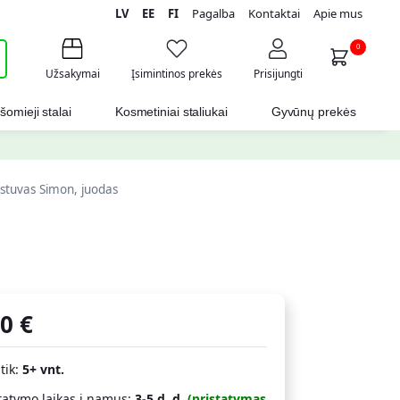
LV
EE
FI
Pagalba
Kontaktai
Apie mus
i
0
Užsakymai
Įsimintinos prekės
Prisijungti
šomieji stalai
Kosmetiniai staliukai
Gyvūnų prekės
stuvas Simon, juodas
50
€
 tik:
5+ vnt.
tatymo laikas į namus:
3-5 d. d.
(pristatymas