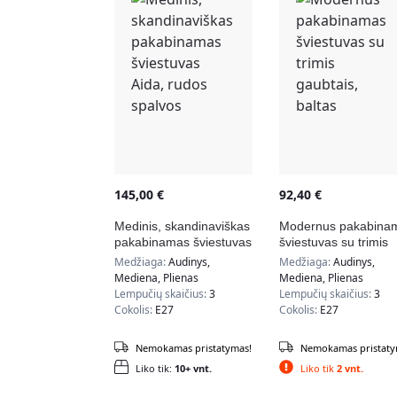
145,00
€
92,40
€
Medinis, skandinaviškas
Modernus pakabina
pakabinamas šviestuvas
šviestuvas su trimis
Aida, rudos spalvos
gaubtais, baltas
Medžiaga:
Audinys,
Medžiaga:
Audinys,
Mediena, Plienas
Mediena, Plienas
Lempučių skaičius:
3
Lempučių skaičius:
3
Cokolis:
E27
Cokolis:
E27
Nemokamas pristatymas!
Nemokamas pristaty
Liko tik:
10+ vnt.
Liko tik
2 vnt.