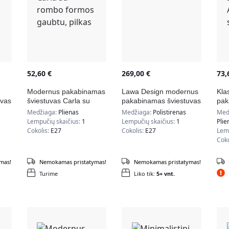
52,60
€
269,00
€
73
Modernus pakabinamas
Lawa Design modernus
Klas
uvas
šviestuvas Carla su
pakabinamas šviestuvas
pak
os
rombo formos gaubtu,
Pendant, baltas
Ali
Medžiaga:
Plienas
Medžiaga:
Polistirenas
Med
pilkas
Lempučių skaičius:
1
Lempučių skaičius:
1
Plie
Cokolis:
E27
Cokolis:
E27
Lemp
Coko
mas!
Nemokamas pristatymas!
Nemokamas pristatymas!
Turime
Liko tik:
5+ vnt.