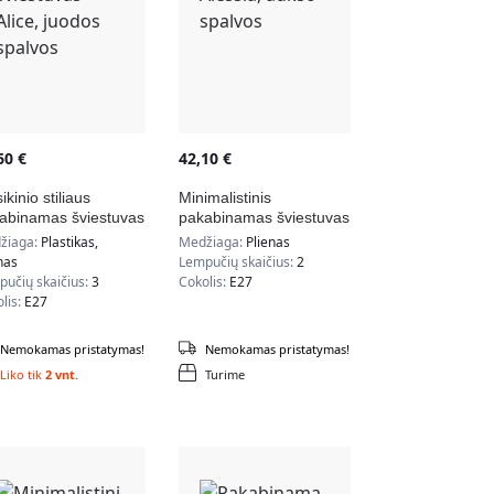
,60
€
42,10
€
ikinio stiliaus
Minimalistinis
abinamas šviestuvas
pakabinamas šviestuvas
ce, juodos spalvos
Alessia, aukso spalvos
žiaga:
Plastikas,
Medžiaga:
Plienas
nas
Lempučių skaičius:
2
učių skaičius:
3
Cokolis:
E27
lis:
E27
Nemokamas pristatymas!
Nemokamas pristatymas!
Liko tik
2 vnt.
Turime