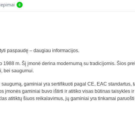
liepimai
0
atyti paspaudę – daugiau informacijos.
o 1988 m. Šį įmonė derina modernumą su tradicijomis. Šios pr
i, bei saugumui.
 saugumą, gaminiai yra sertifikuoti pagal CE, EAC standartus, t
os įmonės gaminiai buvo ištirti ir atitiko visas būtinas taisykles
 atitiktų šiuos reikalavimus, jų gaminiai yra tinkamai paruošti