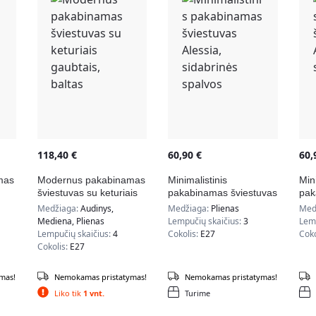
118,40
€
60,90
€
60
mas
Modernus pakabinamas
Minimalistinis
Min
šviestuvas su keturiais
pakabinamas šviestuvas
pak
gaubtais, baltas
Alessia, sidabrinės
Ale
Medžiaga:
Audinys,
Medžiaga:
Plienas
Med
spalvos
Mediena, Plienas
Lempučių skaičius:
3
Lemp
Lempučių skaičius:
4
Cokolis:
E27
Coko
Cokolis:
E27
mas!
Nemokamas pristatymas!
Nemokamas pristatymas!
Liko tik
1 vnt.
Turime