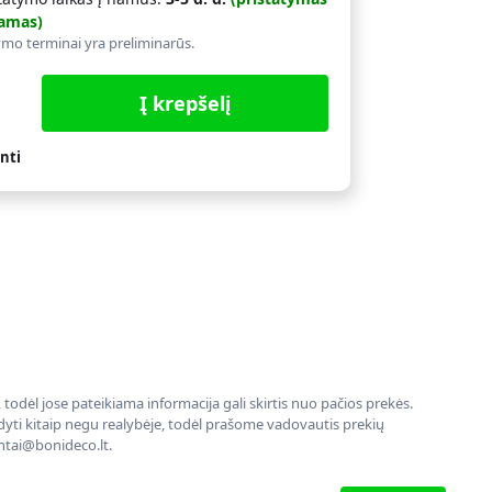
amas)
ymo terminai yra preliminarūs.
Į krepšelį
nti
todėl jose pateikiama informacija gali skirtis nuo pačios prekės.
rodyti kitaip negu realybėje, todėl prašome vadovautis prekių
entai@bonideco.lt.