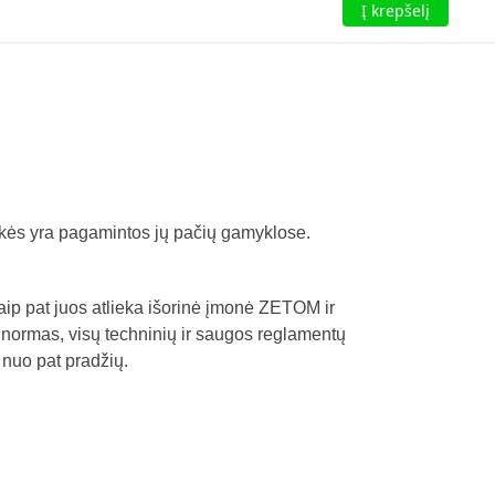
Į krepšelį
ekės yra pagamintos jų pačių gamyklose.
aip pat juos atlieka išorinė įmonė ZETOM ir
 ir normas, visų techninių ir saugos reglamentų
 nuo pat pradžių.