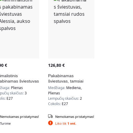
,90
€
126,80
€
imalistinis
Pakabinamas
abinamas šviestuvas
šviestuvas, tamsiai
ssia, aukso spalvos
rudos spalvos
žiaga:
Plienas
Medžiaga:
Mediena,
učių skaičius:
3
Plienas
lis:
E27
Lempučių skaičius:
2
Cokolis:
E27
Nemokamas pristatymas!
Nemokamas pristatymas!
Turime
Liko tik
1 vnt.