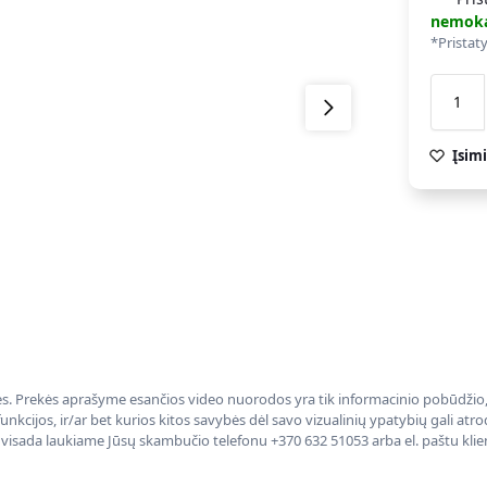
nemok
*Pristat
Įsimi
nės. Prekės aprašyme esančios video nuorodos yra tik informacinio pobūdžio, 
nkcijos, ir/ar bet kurios kitos savybės dėl savo vizualinių ypatybių gali at
, visada laukiame Jūsų skambučio telefonu +370 632 51053 arba el. paštu kli