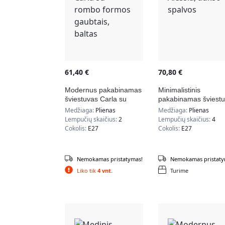
61,40
€
70,80
€
Modernus pakabinamas
Minimalistinis
šviestuvas Carla su
pakabinamas šviest
rombo formos gaubtais,
Alessia, aukso spalv
Medžiaga:
Plienas
Medžiaga:
Plienas
baltas
Lempučių skaičius:
2
Lempučių skaičius:
4
Cokolis:
E27
Cokolis:
E27
Nemokamas pristatymas!
Nemokamas pristaty
Liko tik
4 vnt.
Turime