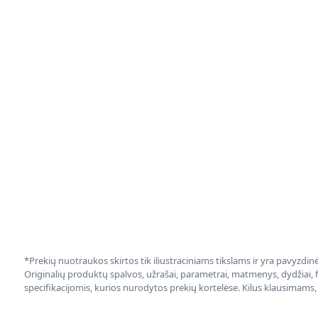
*Prekių nuotraukos skirtos tik iliustraciniams tikslams ir yra pavyzdi
Originalių produktų spalvos, užrašai, parametrai, matmenys, dydžiai, fu
specifikacijomis, kurios nurodytos prekių kortelėse. Kilus klausimams