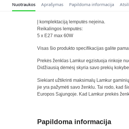
Nuotraukos
Aprašymas
Papildoma informacija
Atsi
Į komplektaciją lemputės neįeina.
Reikalingos lemputės:
5 x E27 max 60W
Visas šio produkto specifikacijas galite pam
Prekės ženklas Lamkur egzistuoja rinkoje nu
Didžiausią dėmėsį skyria savo prekių kokybe
Siekiant užtikrinti maksimalų Lamkur gaminių
jie yra pažymėti savo ženklu. Tai rodo, kad ši
Europos Sąjungoje. Kad Lamkur prekės ženklas
Papildoma informacija