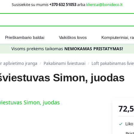
Susisiekite su mumis
+370 632 51053
arba
klientai@bonideco.lt
Ieškot
Prieškambario baldai
Vaikiškos lovos
Kompiuteriniai, ra
Visoms prekėms taikomas
NEMOKAMAS PRISTATYMAS!
 ir apšvietimo įranga
Pakabinami šviestuvai
Loft pakabinamas švie
/
/
šviestuvas Simon, juodas
72,
Liko
Pris