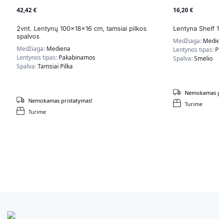
42,42
€
16,20
€
2vnt. Lentynų 100x18x16 cm, tamsiai pilkos
Lentyna Shelf 
spalvos
Medžiaga:
Medi
Medžiaga:
Mediena
Lentynos tipas:
P
Lentynos tipas:
Pakabinamos
Spalva:
Smėlio
Spalva:
Tamsiai Pilka
Nemokamas p
Nemokamas pristatymas!
Turime
Turime