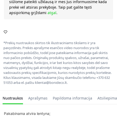
siūlome pateikti užklausą ir mes Jus informuosime kada
prekė vėl atsiras prekyboje. Taip pat galite tęsti
apsipirkimą grįždami
atgal
.
*Prekių nuotraukos skirtos tik iliustraciniams tikslams ir yra
pavyzdinės. Prekės aprašyme esančios video nuorodos yra tik
informacinio pobūdžio, todėl jose pateikiama informacija gali skirtis
nuo pačios prekės. Originalių produktų spalvos, užrašai, parametrai,
matmenys, dydžiai, funkcijos, ir/ar bet kurios kitos savybės dėl savo
vizualinių ypatybių gali atrodyti kitaip negu realybėje, todėl prašome
vadovautis prekių specifikacijomis, kurios nurodytos prekių kortelėse.
Kilus klausimams, visada laukiame Jūsų skambučio telefonu +370 632
51053 arba el. paštu klientai@bonideco.lt.
Nuotraukos
Aprašymas
Papildoma informacija
Atsiliepima
Pakabinama atvira lentyna;