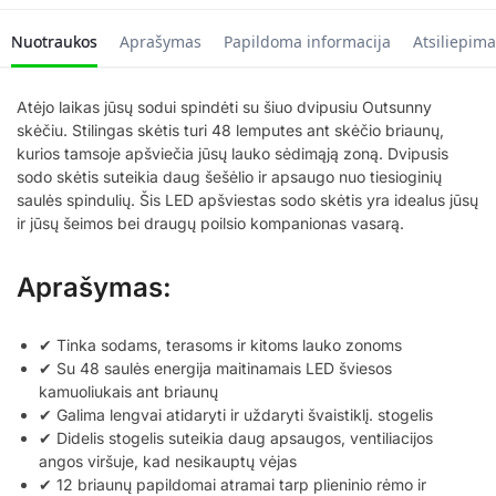
Nuotraukos
Aprašymas
Papildoma informacija
Atsiliepima
Atėjo laikas jūsų sodui spindėti su šiuo dvipusiu Outsunny
skėčiu. Stilingas skėtis turi 48 lemputes ant skėčio briaunų,
kurios tamsoje apšviečia jūsų lauko sėdimąją zoną. Dvipusis
sodo skėtis suteikia daug šešėlio ir apsaugo nuo tiesioginių
saulės spindulių. Šis LED apšviestas sodo skėtis yra idealus jūsų
ir jūsų šeimos bei draugų poilsio kompanionas vasarą.
Aprašymas:
✔ Tinka sodams, terasoms ir kitoms lauko zonoms
✔ Su 48 saulės energija maitinamais LED šviesos
kamuoliukais ant briaunų
✔ Galima lengvai atidaryti ir uždaryti švaistiklį. stogelis
✔ Didelis stogelis suteikia daug apsaugos, ventiliacijos
angos viršuje, kad nesikauptų vėjas
✔ 12 briaunų papildomai atramai tarp plieninio rėmo ir