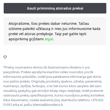
Atsiprašome, šios prekės dabar neturime. Tačiau
siūlome pateikti užklausą ir mes Jus informuosime kada
prekė vėl atsiras prekyboje. Taip pat galite tęsti
apsipirkimą grįždami
atgal
.
*Prekių nuotraukos skirtos tik iliustraciniams tikslams ir yra
pavyzdinės. Prekės aprašyme esančios video nuorodos yra tik
informacinio pobūdžio, todėl jose pateikiama informacija gali skirtis
nuo pačios prekės. Originalių produktų spalvos, užrašai, parametrai,
matmenys, dydžiai, funkcijos, ir/ar bet kurios kitos savybės dėl savo
vizualinių ypatybių gali atrodyti kitaip negu realybėje, todėl prašome
vadovautis prekių specifikacijomis, kurios nurodytos prekių kortelėse.
Kilus klausimams, visada laukiame Jūsų skambučio telefonu +370 632
51053 arba el. paštu klientai@bonideco.lt.