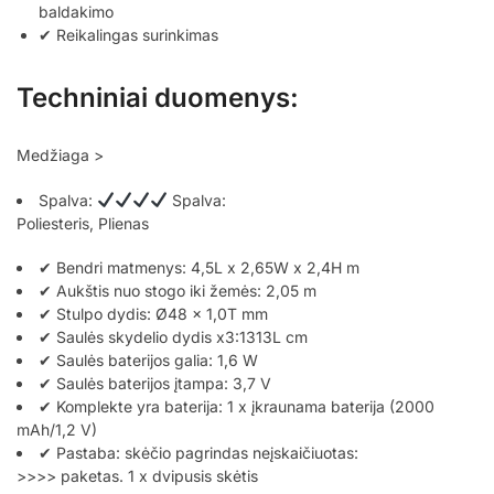
baldakimo
✔ Reikalingas surinkimas
Techniniai duomenys:
Medžiaga >
Spalva:
Spalva:
Poliesteris, Plienas
✔ Bendri matmenys: 4,5L x 2,65W x 2,4H m
✔ Aukštis nuo stogo iki žemės: 2,05 m
✔ Stulpo dydis: Ø48 x 1,0T mm
✔ Saulės skydelio dydis x3:1313L cm
✔ Saulės baterijos galia: 1,6 W
✔ Saulės baterijos įtampa: 3,7 V
✔ Komplekte yra baterija: 1 x įkraunama baterija (2000
mAh/1,2 V)
✔ Pastaba: skėčio pagrindas neįskaičiuotas:
>
>>> paketas. 1 x dvipusis skėtis