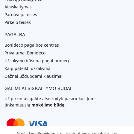
Atsiskaitymas
Pardavėjo teisės
Pirkėjo teisės
PAGALBA
Bonideco pagalbos centras
Privalumai Bonideco
Užsakymo būsena pagal numerį
Kaip pateikti užsakymą
Dažnai užduodami klausimai
GALIMI ATSISKAITYMO BŪDAI
Už pirkinius galite atsiskaityti pasirinkus Jums
tinkamiausią
mokėjimo būdą.
Naršydami
Bonideco.lt
el. parduotuvėje sutinkate, jog