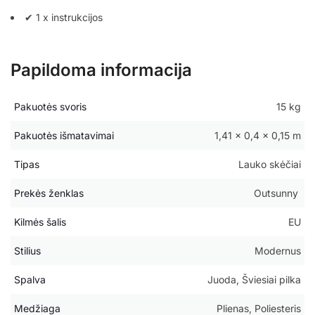
✔ 1 x instrukcijos
Papildoma informacija
Pakuotės svoris
15 kg
Pakuotės išmatavimai
1,41 × 0,4 × 0,15 m
Tipas
Lauko skėčiai
Prekės ženklas
Outsunny
Kilmės šalis
EU
Stilius
Modernus
Spalva
Juoda, Šviesiai pilka
Medžiaga
Plienas, Poliesteris