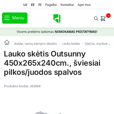
LV
EE
FI
Pagalba
Kontaktai
Apie mus
0
Meniu
Visoms prekėms taikomas
NEMOKAMAS PRISTATYMAS!
Baldai, namų interjero detalės
Lauko baldai
Skėčiai, markizės, stovai
/
/
/
Lauko skėtis Outsunny
450x265x240cm., šviesiai
pilkos/juodos spalvos
Produkto kodas:
263968