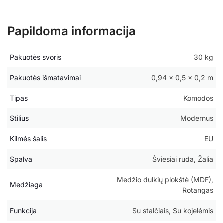
Papildoma informacija
Pakuotės svoris
30 kg
Pakuotės išmatavimai
0,94 × 0,5 × 0,2 m
Tipas
Komodos
Stilius
Modernus
Kilmės šalis
EU
Spalva
Šviesiai ruda, Žalia
Medžio dulkių plokštė (MDF),
Medžiaga
Rotangas
Funkcija
Su stalčiais, Su kojelėmis