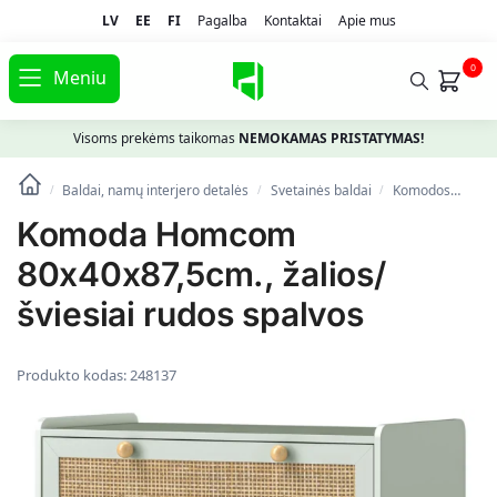
LV
EE
FI
Pagalba
Kontaktai
Apie mus
0
Meniu
Visoms prekėms taikomas
NEMOKAMAS PRISTATYMAS!
Baldai, namų interjero detalės
Svetainės baldai
Komodos
Kom
/
/
/
Komoda Homcom
80x40x87,5cm., žalios/
šviesiai rudos spalvos
Produkto kodas:
248137