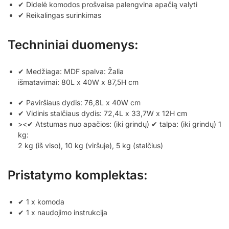
✔ Didelė komodos prošvaisa palengvina apačią valyti
✔ Reikalingas surinkimas
Techniniai duomenys:
✔ Medžiaga: MDF spalva: Žalia
išmatavimai: 80L x 40W x 87,5H cm
✔ Paviršiaus dydis: 76,8L x 40W cm
✔ Vidinis stalčiaus dydis: 72,4L x 33,7W x 12H cm
><✔ Atstumas nuo apačios: (iki grindų) ✔ talpa: (iki grindų) 1
kg:
2 kg (iš viso), 10 kg (viršuje), 5 kg (stalčius)
Pristatymo komplektas:
✔ 1 x komoda
✔ 1 x naudojimo instrukcija