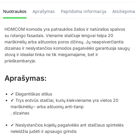
Nuotraukos
Aprašymas
Papildoma informacija
Atsiliepima
HOMCOM komoda yra patrauklios žalios ir natūralios spalvos
su rotango fasadais. Viename stalčiuje lengvai telpa 20
marškinėlių arba aštuonios poros džinsų. Jų neapsiverčiantis
dizainas ir neslystančios komodos pagalvėlės garantuoja saugų
stovą ir idealiai tinka ne tik miegamajame, bet ir
prieškambaryje.
Aprašymas:
✔ Elegantiškas stilius
✔ Trys erdvūs stalčiai, kurių kiekviename yra vietos 20
marškinėlių─ arba aštuonių anti-tianp
. dizainas
✔ Neslystančios kojelių pagalvėlės ant stalčiaus spintelės
neleidžia judėti ir apsaugo grindis