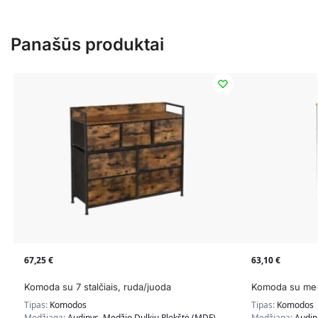
Panašūs produktai
67,25
€
63,10
€
Komoda su 7 stalčiais, ruda/juoda
Komoda su medž
Tipas:
Komodos
Tipas:
Komodos
Medžiaga:
Audinys, Medžio Dulkių Plokštė (MDF),
Medžiaga:
Audin