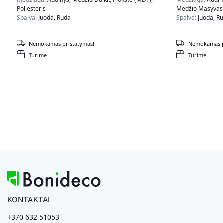
Poliesteris
Medžio Masyvas,
Spalva:
Juoda, Ruda
Spalva:
Juoda, R
Nemokamas pristatymas!
Nemokamas p
Turime
Turime
KONTAKTAI
+370 632 51053