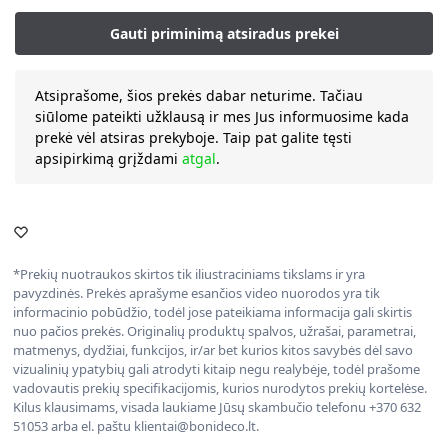
Atsiprašome, šios prekės dabar neturime. Tačiau
siūlome pateikti užklausą ir mes Jus informuosime kada
prekė vėl atsiras prekyboje. Taip pat galite tęsti
apsipirkimą grįždami
atgal
.
*Prekių nuotraukos skirtos tik iliustraciniams tikslams ir yra
pavyzdinės. Prekės aprašyme esančios video nuorodos yra tik
informacinio pobūdžio, todėl jose pateikiama informacija gali skirtis
nuo pačios prekės. Originalių produktų spalvos, užrašai, parametrai,
matmenys, dydžiai, funkcijos, ir/ar bet kurios kitos savybės dėl savo
vizualinių ypatybių gali atrodyti kitaip negu realybėje, todėl prašome
vadovautis prekių specifikacijomis, kurios nurodytos prekių kortelėse.
Kilus klausimams, visada laukiame Jūsų skambučio telefonu +370 632
51053 arba el. paštu klientai@bonideco.lt.