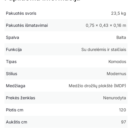
Pakuotės svoris
23,5 kg
Pakuotės išmatavimai
0,75 × 0,43 × 0,16 m
Spalva
Balta
Funkcija
Su durelėmis ir stalčiais
Tipas
Komodos
Stilius
Modernus
Medžiaga
Medžio drožlių plokštė (MDP)
Prekės ženklas
Nenurodyta
Plotis cm
120
Aukštis cm
97