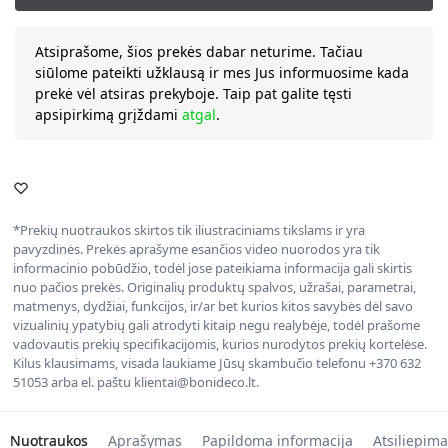
Atsiprašome, šios prekės dabar neturime. Tačiau
siūlome pateikti užklausą ir mes Jus informuosime kada
prekė vėl atsiras prekyboje. Taip pat galite tęsti
apsipirkimą grįždami
atgal
.
*Prekių nuotraukos skirtos tik iliustraciniams tikslams ir yra
pavyzdinės. Prekės aprašyme esančios video nuorodos yra tik
informacinio pobūdžio, todėl jose pateikiama informacija gali skirtis
nuo pačios prekės. Originalių produktų spalvos, užrašai, parametrai,
matmenys, dydžiai, funkcijos, ir/ar bet kurios kitos savybės dėl savo
vizualinių ypatybių gali atrodyti kitaip negu realybėje, todėl prašome
vadovautis prekių specifikacijomis, kurios nurodytos prekių kortelėse.
Kilus klausimams, visada laukiame Jūsų skambučio telefonu +370 632
51053 arba el. paštu klientai@bonideco.lt.
Nuotraukos
Aprašymas
Papildoma informacija
Atsiliepima