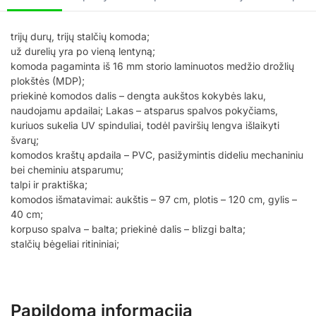
trijų durų, trijų stalčių komoda;
už durelių yra po vieną lentyną;
komoda pagaminta iš 16 mm storio laminuotos medžio drožlių
plokštės (MDP);
priekinė komodos dalis – dengta aukštos kokybės laku,
naudojamu apdailai; Lakas – atsparus spalvos pokyčiams,
kuriuos sukelia UV spinduliai, todėl paviršių lengva išlaikyti
švarų;
komodos kraštų apdaila – PVC, pasižymintis dideliu mechaniniu
bei cheminiu atsparumu;
talpi ir praktiška;
komodos išmatavimai: aukštis – 97 cm, plotis – 120 cm, gylis –
40 cm;
korpuso spalva – balta; priekinė dalis – blizgi balta;
stalčių bėgeliai ritininiai;
Papildoma informacija