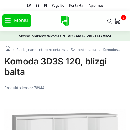
LV
EE
FI
Pagalba
Kontaktai
Apie mus
0
Meniu
Visoms prekėms taikomas
NEMOKAMAS PRISTATYMAS!
Baldai, namų interjero detalės
Svetainės baldai
Komodos
Kom
/
/
/
Komoda 3D3S 120, blizgi
balta
Produkto kodas:
78944