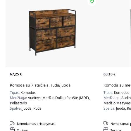
67,25
€
63,10
€
Komoda su 7 stalčiais, ruda/juoda
Komoda su medž
Tipas:
Komodos
Tipas:
Komodos
Medžiaga:
Audinys, Medžio Dulkių Plokštė (MDF),
Medžiaga:
Audin
Poliesteris
Medžio Masyvas,
Spalva:
Juoda, Ruda
Spalva:
Juoda, R
Nemokamas pristatymas!
Nemokamas p
Turime
Turime