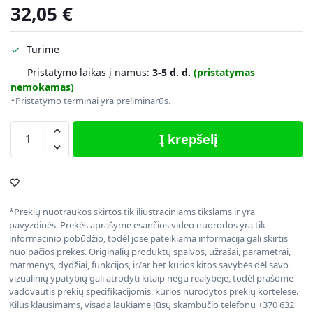
32,05
€
Turime
Pristatymo laikas į namus:
3-5 d. d.
(pristatymas
nemokamas)
*Pristatymo terminai yra preliminarūs.
Į krepšelį
*Prekių nuotraukos skirtos tik iliustraciniams tikslams ir yra
pavyzdinės. Prekės aprašyme esančios video nuorodos yra tik
informacinio pobūdžio, todėl jose pateikiama informacija gali skirtis
nuo pačios prekės. Originalių produktų spalvos, užrašai, parametrai,
matmenys, dydžiai, funkcijos, ir/ar bet kurios kitos savybės dėl savo
vizualinių ypatybių gali atrodyti kitaip negu realybėje, todėl prašome
vadovautis prekių specifikacijomis, kurios nurodytos prekių kortelėse.
Kilus klausimams, visada laukiame Jūsų skambučio telefonu +370 632