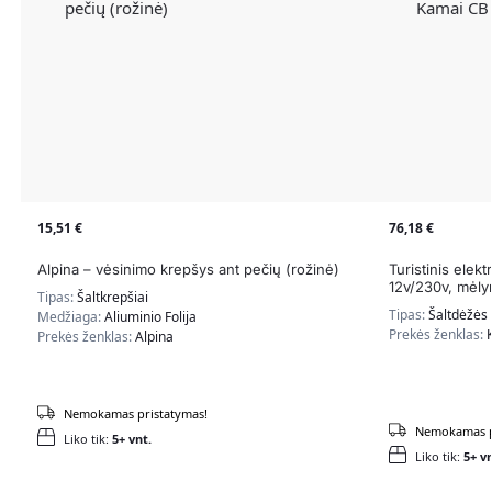
15,51
€
76,18
€
Alpina – vėsinimo krepšys ant pečių (rožinė)
Turistinis elek
12v/230v, mėly
Tipas:
Šaltkrepšiai
Tipas:
Šaltdėžės
Medžiaga:
Aliuminio Folija
Prekės ženklas:
Prekės ženklas:
Alpina
Nemokamas pristatymas!
Nemokamas p
Liko tik:
5+ vnt.
Liko tik:
5+ vn