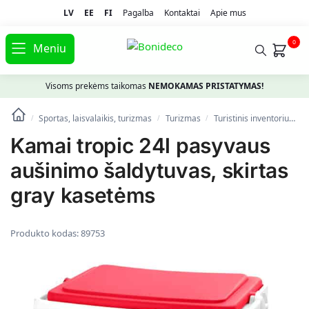
LV
EE
FI
Pagalba
Kontaktai
Apie mus
0
Meniu
Visoms prekėms taikomas
NEMOKAMAS PRISTATYMAS!
Sportas, laisvalaikis, turizmas
Turizmas
Turistinis inventorius
/
/
/
Kamai tropic 24l pasyvaus
aušinimo šaldytuvas, skirtas
gray kasetėms
Produkto kodas:
89753