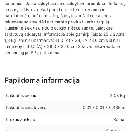
patarimas: Jau atšaldytus namų šaldytuve produktus dedame į
turistinį šaldytuvą. Kad padidintumėte efektyvumą ir
pailgintumėte aušinimo laiką, šaldytas aušinimo kasetes
rekomenduojame dėti ant maisto produktų arba tarp jų.
Nuleiskite šiek tiek indų ploviklio ir išskalaukite. Laikykite
šaldytuvą atidarytą. Informacija apie gaminį: Talpa: 25 L Svoris:
1,8 kg Išoriniai matmenys: 41,0 (A) x 38,5 x 28,0 cm Vidiniai
matmenys: 36,5 (A) x 29,0 x 25,0 cm Spalva: pilka-raudona
Technologija: PP / polistirenas
Papildoma informacija
Pakuotės svoris
2,08 kg
Pakuotės išmatavimai
0,01 × 0,31 × 0,435 m
Prekės ženklas
Kamai