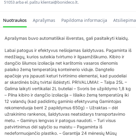
51053 arba el. paštu klientai@bonideco.lt.
Nuotraukos
Aprašymas
Papildoma informacija
Atsiliepima
Aprašymas buvo automatiškai išverstas, gali pasitaikyti klaidų.
Labai patogus ir efektyvus nešiojamas šaldytuvas. Pagaminta iš
medžiagų, kurios suteikia tvirtumo ir ilgaamžiškumo. Kibiro ir
dangčio šilumos izoliacija net karštomis vasaros dienomis
palaiko žemą temperatūrą konteinerio viduje. Dangtelio
apačioje yra įspausti keturi tvirtinimo elementai, kad puodeliai
ar skardinės būtų tvirtai išdėstyti. PRIVALUMAI: – Talpa 25L –
Galima laikyti vertikaliai 2L buteliai – Svoris be užpildymo 1,8 kg
– Pilna kibiro ir dangčio izoliacija – Išlaiko žemą temperatūrą iki
12 valandų (kad padidintų gaminio efektyvumą Gamintojas
rekomenduoja bent 2 papildymus 650g) – Užraktas – dėl
užrakinimo rankenos, šaldytuvas neatsidarys transportavimo
metu. – Gaminys lengvas ir patogus naudoti. – Turi visus
patvirtinimus dėl sąlyčio su maistu – Pagaminta iš
nedeformuojančio plastiko. – Garantija 24 mėnesių Mūsų