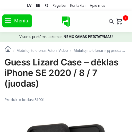
LV
EE
FI
Pagalba
Kontaktai
Apie mus
0
Meniu
Visoms prekėms taikomas
NEMOKAMAS PRISTATYMAS!
Mobilieji telefonai, Foto ir Video
Mobilieji telefonai ir jų priedai
Te
/
/
Guess Lizard Case – dėklas
iPhone SE 2020 / 8 / 7
(juodas)
Produkto kodas:
51901