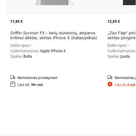
11,85
€
12,05
€
Griffin Survivor Fit – kelių sluoksnių, atsparus
„Zizo Flap“ pin
kritimui dėklas, skirtas iPhone X (baltas/pilkas)
skirtas pinigin
stovimas (juoda
Dėklo tipas:
-
Dėklo tipas:
-
Suderinamumas:
Apple IPhone X
Suderinamumas
Spalva:
Balta
Spalva:
Juoda
Nemokamas pristatymas!
Nemokamas p
Liko tik:
10+ vnt.
Liko tik
2 vnt