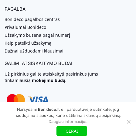
PAGALBA
Bonideco pagalbos centras
Privalumai Bonideco
Užsakymo būsena pagal numerį
Kaip pateikti užsakymą
Dažnai užduodami klausimai
GALIMI ATSISKAITYMO BŪDAI
Už pirkinius galite atsiskaityti pasirinkus Jums
tinkamiausią
mokėjimo būdą.
Naršydami
Bonideco.lt
el. parduotuvėje sutinkate, jog
naudojame slapukus, kurie užtikrina sklandų apsipirkimą.
Svetainių Kūrimas
Daugiau informacijos
Copyright © 2026 MB „Bonideco“. Visos teisės saugomos
GERAI