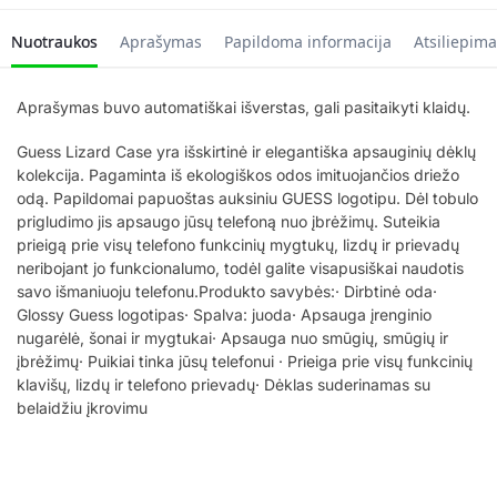
Nuotraukos
Aprašymas
Papildoma informacija
Atsiliepima
Aprašymas buvo automatiškai išverstas, gali pasitaikyti klaidų.
Guess Lizard Case yra išskirtinė ir elegantiška apsauginių dėklų
kolekcija. Pagaminta iš ekologiškos odos imituojančios driežo
odą. Papildomai papuoštas auksiniu GUESS logotipu. Dėl tobulo
prigludimo jis apsaugo jūsų telefoną nuo įbrėžimų. Suteikia
prieigą prie visų telefono funkcinių mygtukų, lizdų ir prievadų
neribojant jo funkcionalumo, todėl galite visapusiškai naudotis
savo išmaniuoju telefonu.Produkto savybės:· Dirbtinė oda·
Glossy Guess logotipas· Spalva: juoda· Apsauga įrenginio
nugarėlė, šonai ir mygtukai· Apsauga nuo smūgių, smūgių ir
įbrėžimų· Puikiai tinka jūsų telefonui · Prieiga prie visų funkcinių
klavišų, lizdų ir telefono prievadų· Dėklas suderinamas su
belaidžiu įkrovimu