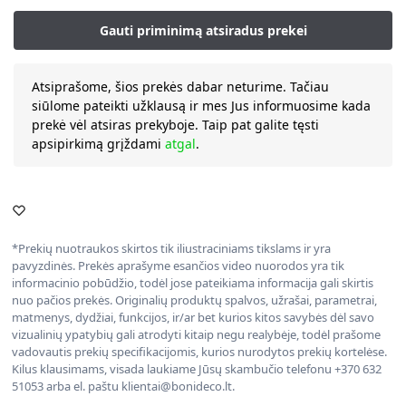
Atsiprašome, šios prekės dabar neturime. Tačiau
siūlome pateikti užklausą ir mes Jus informuosime kada
prekė vėl atsiras prekyboje. Taip pat galite tęsti
apsipirkimą grįždami
atgal
.
*Prekių nuotraukos skirtos tik iliustraciniams tikslams ir yra
pavyzdinės. Prekės aprašyme esančios video nuorodos yra tik
informacinio pobūdžio, todėl jose pateikiama informacija gali skirtis
nuo pačios prekės. Originalių produktų spalvos, užrašai, parametrai,
matmenys, dydžiai, funkcijos, ir/ar bet kurios kitos savybės dėl savo
vizualinių ypatybių gali atrodyti kitaip negu realybėje, todėl prašome
vadovautis prekių specifikacijomis, kurios nurodytos prekių kortelėse.
Kilus klausimams, visada laukiame Jūsų skambučio telefonu +370 632
51053 arba el. paštu klientai@bonideco.lt.