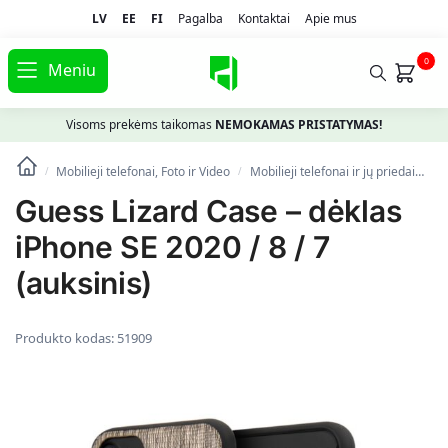
LV
EE
FI
Pagalba
Kontaktai
Apie mus
0
Meniu
Visoms prekėms taikomas
NEMOKAMAS PRISTATYMAS!
Mobilieji telefonai, Foto ir Video
Mobilieji telefonai ir jų priedai
Te
/
/
Guess Lizard Case – dėklas
iPhone SE 2020 / 8 / 7
(auksinis)
Produkto kodas:
51909