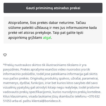
Atsiprašome, šios prekės dabar neturime. Tačiau
siūlome pateikti užklausą ir mes Jus informuosime kada
prekė vėl atsiras prekyboje. Taip pat galite tęsti
apsipirkimą grįždami
atgal
.
*Prekių nuotraukos skirtos tik iliustraciniams tikslams ir yra
pavyzdinės. Prekės aprašyme esančios video nuorodos yra tik
informacinio pobūdžio, todėl jose pateikiama informacija gali skirtis
nuo pačios prekės. Originalių produktų spalvos, užrašai, parametrai,
matmenys, dydžiai, funkcijos, ir/ar bet kurios kitos savybės dėl savo
vizualinių ypatybių gali atrodyti kitaip negu realybėje, todėl prašome
vadovautis prekių specifikacijomis, kurios nurodytos prekių kortelėse.
Kilus klausimams, visada laukiame Jūsų skambučio telefonu +370 632
51053 arba el. paštu klientai@bonideco.lt.