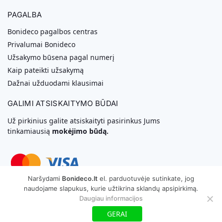
PAGALBA
Bonideco pagalbos centras
Privalumai Bonideco
Užsakymo būsena pagal numerį
Kaip pateikti užsakymą
Dažnai užduodami klausimai
GALIMI ATSISKAITYMO BŪDAI
Už pirkinius galite atsiskaityti pasirinkus Jums
tinkamiausią
mokėjimo būdą.
Naršydami
Bonideco.lt
el. parduotuvėje sutinkate, jog
naudojame slapukus, kurie užtikrina sklandų apsipirkimą.
Svetainių Kūrimas
Daugiau informacijos
Copyright © 2026 MB „Bonideco“. Visos teisės saugomos
GERAI