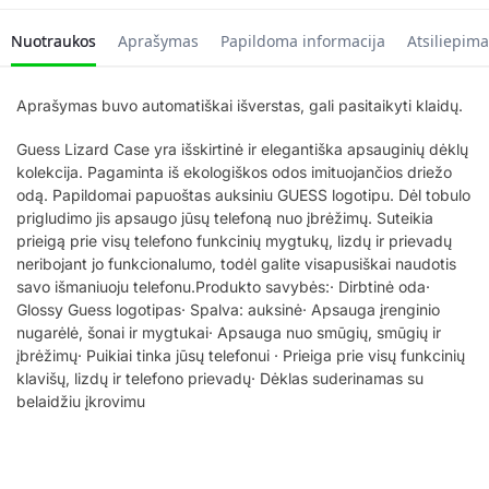
Nuotraukos
Aprašymas
Papildoma informacija
Atsiliepima
Aprašymas buvo automatiškai išverstas, gali pasitaikyti klaidų.
Guess Lizard Case yra išskirtinė ir elegantiška apsauginių dėklų
kolekcija. Pagaminta iš ekologiškos odos imituojančios driežo
odą. Papildomai papuoštas auksiniu GUESS logotipu. Dėl tobulo
prigludimo jis apsaugo jūsų telefoną nuo įbrėžimų. Suteikia
prieigą prie visų telefono funkcinių mygtukų, lizdų ir prievadų
neribojant jo funkcionalumo, todėl galite visapusiškai naudotis
savo išmaniuoju telefonu.Produkto savybės:· Dirbtinė oda·
Glossy Guess logotipas· Spalva: auksinė· Apsauga įrenginio
nugarėlė, šonai ir mygtukai· Apsauga nuo smūgių, smūgių ir
įbrėžimų· Puikiai tinka jūsų telefonui · Prieiga prie visų funkcinių
klavišų, lizdų ir telefono prievadų· Dėklas suderinamas su
belaidžiu įkrovimu