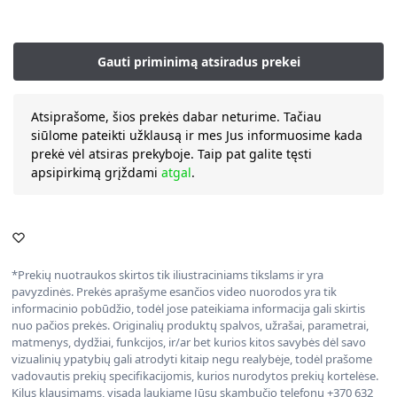
Atsiprašome, šios prekės dabar neturime. Tačiau
siūlome pateikti užklausą ir mes Jus informuosime kada
prekė vėl atsiras prekyboje. Taip pat galite tęsti
apsipirkimą grįždami
atgal
.
*Prekių nuotraukos skirtos tik iliustraciniams tikslams ir yra
pavyzdinės. Prekės aprašyme esančios video nuorodos yra tik
informacinio pobūdžio, todėl jose pateikiama informacija gali skirtis
nuo pačios prekės. Originalių produktų spalvos, užrašai, parametrai,
matmenys, dydžiai, funkcijos, ir/ar bet kurios kitos savybės dėl savo
vizualinių ypatybių gali atrodyti kitaip negu realybėje, todėl prašome
vadovautis prekių specifikacijomis, kurios nurodytos prekių kortelėse.
Kilus klausimams, visada laukiame Jūsų skambučio telefonu +370 632