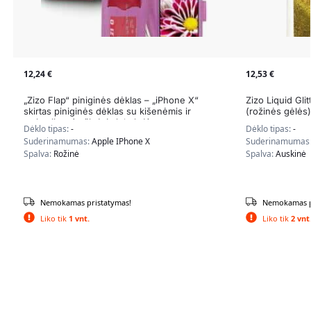
12,24
€
12,53
€
„Zizo Flap“ piniginės dėklas – „iPhone X“
Zizo Liquid Glit
skirtas piniginės dėklas su kišenėmis ir
(rožinės gėlės)
atsistojimu (rožinė / violetinė)
Dėklo tipas:
-
Dėklo tipas:
-
Suderinamumas:
Apple IPhone X
Suderinamumas
Spalva:
Rožinė
Spalva:
Auskinė
Nemokamas pristatymas!
Nemokamas p
Liko tik
1 vnt.
Liko tik
2 vnt