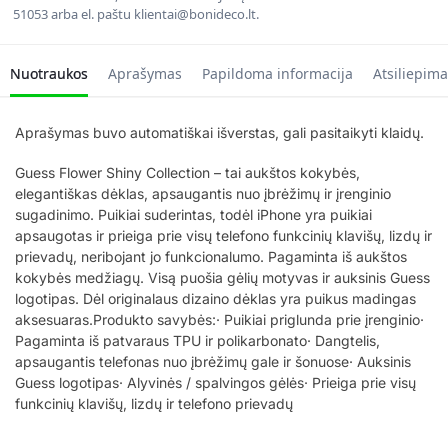
51053 arba el. paštu klientai@bonideco.lt.
Nuotraukos
Aprašymas
Papildoma informacija
Atsiliepima
Aprašymas buvo automatiškai išverstas, gali pasitaikyti klaidų.
Guess Flower Shiny Collection – tai aukštos kokybės,
elegantiškas dėklas, apsaugantis nuo įbrėžimų ir įrenginio
sugadinimo. Puikiai suderintas, todėl iPhone yra puikiai
apsaugotas ir prieiga prie visų telefono funkcinių klavišų, lizdų ir
prievadų, neribojant jo funkcionalumo. Pagaminta iš aukštos
kokybės medžiagų. Visą puošia gėlių motyvas ir auksinis Guess
logotipas. Dėl originalaus dizaino dėklas yra puikus madingas
aksesuaras.Produkto savybės:· Puikiai priglunda prie įrenginio·
Pagaminta iš patvaraus TPU ir polikarbonato· Dangtelis,
apsaugantis telefonas nuo įbrėžimų gale ir šonuose· Auksinis
Guess logotipas· Alyvinės / spalvingos gėlės· Prieiga prie visų
funkcinių klavišų, lizdų ir telefono prievadų