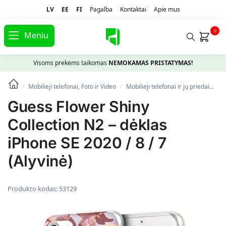
LV
EE
FI
Pagalba
Kontaktai
Apie mus
0
Meniu
Visoms prekėms taikomas
NEMOKAMAS PRISTATYMAS!
Mobilieji telefonai, Foto ir Video
Mobilieji telefonai ir jų priedai
Te
/
/
Guess Flower Shiny
Collection N2 – dėklas
iPhone SE 2020 / 8 / 7
(Alyvinė)
Produkto kodas:
53129