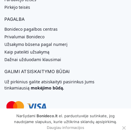
Pirkėjo teisės
PAGALBA
Bonideco pagalbos centras
Privalumai Bonideco
Užsakymo būsena pagal numerį
Kaip pateikti užsakymą
Dažnai užduodami klausimai
GALIMI ATSISKAITYMO BŪDAI
Už pirkinius galite atsiskaityti pasirinkus Jums
tinkamiausią
mokėjimo būdą.
Naršydami
Bonideco.lt
el. parduotuvėje sutinkate, jog
naudojame slapukus, kurie užtikrina sklandų apsipirkimą.
Svetainių Kūrimas
Daugiau informacijos